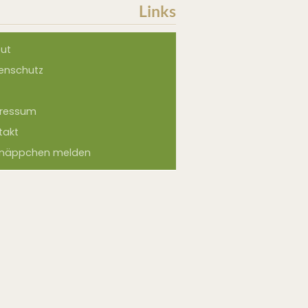
Links
ut
enschutz
ressum
takt
näppchen melden