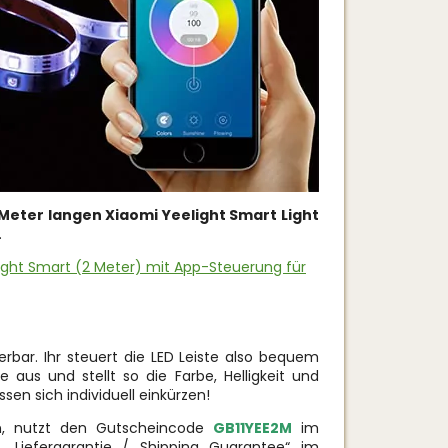
 Meter langen Xiaomi Yeelight Smart Light
.
elight Smart (2 Meter) mit App-Steuerung für
erbar. Ihr steuert die LED Leiste also bequem
us und stellt so die Farbe, Helligkeit und
assen sich individuell einkürzen!
, nutzt den Gutscheincode
GB11YEE2M
im
 „Liefergarantie / Shipping Guarantee“ im