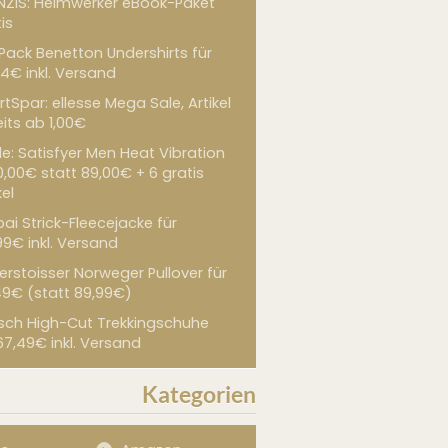
NZIS: Heimwerker eBook-Paket
is
 Pack Benetton Undershirts für
4€ inkl. Versand
tSpar: ellesse Mega Sale, Artikel
its ab 1,00€
de: Satisfyer Men Heat Vibration
0,00€ statt 89,00€ + 6 gratis
kel
ai Strick-Fleecejacke für
99€ inkl. Versand
erstoisser Norweger Pullover für
49€ (statt 89,99€)
sch High-Cut Trekkingschuhe
67,49€ inkl. Versand
Kategorien