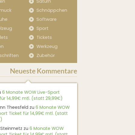
sen
Saturn
muck
Schnäppchen
uhe
Software
elzeug
Sport
lets
Tickets
en
Werkzeug
schriften
Zubehör
Neueste Kommentare
u
6 Monate WOW Live-Sport
für 14,99€ mtl. (statt 29,99€)
nn Theesfeld
zu
6 Monate WOW
ort Ticket für 14,99€ mtl. (statt
)
 Steinmetz
zu
6 Monate WOW
ort Ticket für 14,99€ mtl. (statt