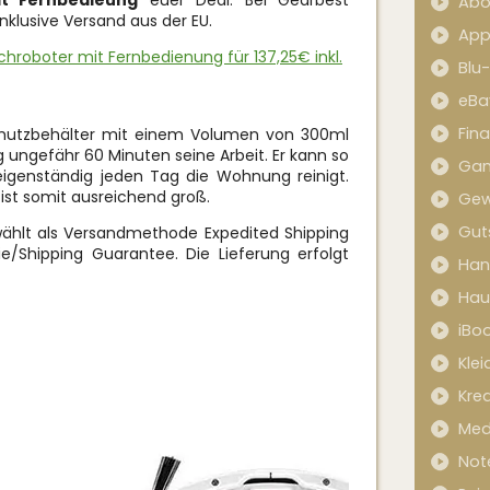
t Fernbedieung
euer Deal. Bei Gearbest
Abo
nklusive Versand aus der EU.
App
chroboter mit Fernbedienung für 137,25€ inkl.
Blu
eBa
Fin
chmutzbehälter mit einem Volumen von 300ml
g ungefähr 60 Minuten seine Arbeit. Er kann so
Ga
igenständig jeden Tag die Wohnung reinigt.
ist somit ausreichend groß.
Gew
Gut
ählt als Versandmethode Expedited Shipping
tie/Shipping Guarantee. Die Lieferung erfolgt
Han
Hau
iBo
Kle
Kred
Med
Not