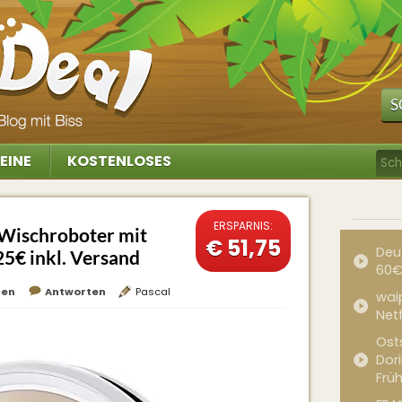
S
EINE
KOSTENLOSES
ERSPARNIS:
 Wischroboter mit
€ 51,75
Deu
5€ inkl. Versand
60€
hen
Antworten
Pascal
waip
Net
Ost
Dor
Frü