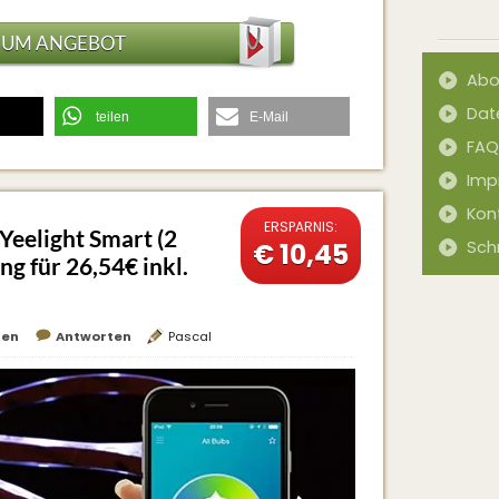
ZUM ANGEBOT
Abo
Dat
teilen
E-Mail
FAQ
Imp
Kon
ERSPARNIS:
Yeelight Smart (2
€ 10,45
Sch
g für 26,54€ inkl.
hen
Antworten
Pascal