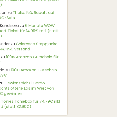
)
tian
zu
Thalia: 15% Rabatt auf
EGO-Sets
Kandziora
zu
6 Monate WOW
ort Ticket für 14,99€ mtl. (statt
)
urider
zu
Chiemsee Steppjacke
24€ inkl. Versand
zu
100€ Amazon Gutschein für
€
do
zu
100€ Amazon Gutschein
,69€
zu
Gewinnspiel: El Gordo
chtslotterie Los im Wert von
9€ gewinnen
u
Tonies Toniebox für 74,79€ inkl.
d (statt 82,90€)