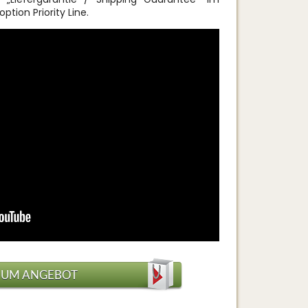
ption Priority Line.
ZUM ANGEBOT