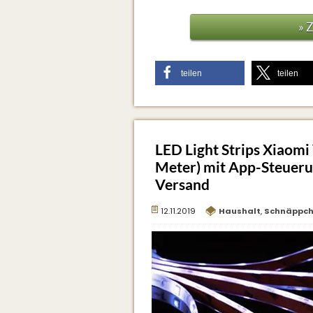
» 
teilen
teilen
LED Light Strips Xiaomi 
Meter) mit App-Steuerun
Versand
12.11.2019
Haushalt
,
Schnäppc