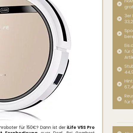
FRA
grat
3er
33,2
Spor
bere
Eis.
für 
Arti
Stub
44,
Hint
67,
Reu
für 
hroboter für 150€? Dann ist der
iLife V5S Pro