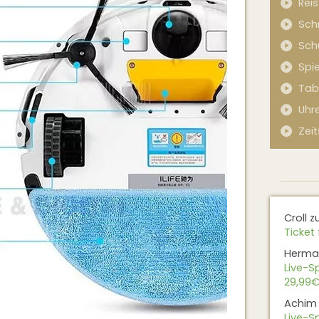
Rei
Sch
Sch
Spi
Tab
Uhr
Zeit
Croll
z
Ticket 
Herma
Live-Sp
29,99€
Achim
Live-Sp