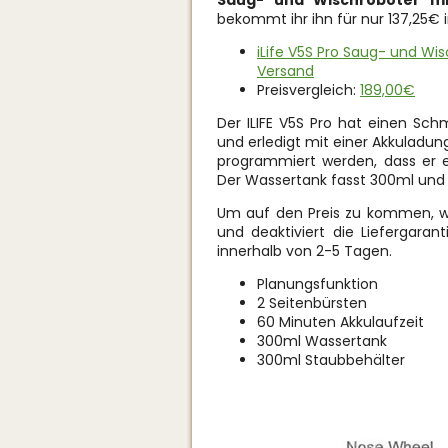
Saug- und Wischroboter mi
bekommt ihr ihn für nur 137,25€ i
iLife V5S Pro Saug- und Wis
Versand
Preisvergleich:
189,00€
Der ILIFE V5S Pro hat einen S
und erledigt mit einer Akkuladun
programmiert werden, dass er e
Der Wassertank fasst 300ml und 
Um auf den Preis zu kommen, w
und deaktiviert die Liefergaran
innerhalb von 2-5 Tagen.
Planungsfunktion
2 Seitenbürsten
60 Minuten Akkulaufzeit
300ml Wassertank
300ml Staubbehälter