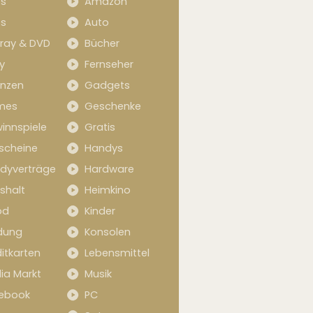
s
Amazon
s
Auto
-ray & DVD
Bücher
y
Fernseher
anzen
Gadgets
mes
Geschenke
innspiele
Gratis
scheine
Handys
dyverträge
Hardware
shalt
Heimkino
od
Kinder
idung
Konsolen
itkarten
Lebensmittel
ia Markt
Musik
ebook
PC