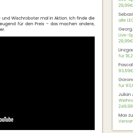
29,99€
Sebas
 und Wischroboter mal in Aktion. Ich finde die
alle L
rzeugend für den Preis – das machen andere,
Georg.
er.
Live-Sp
29,99€
Linzga
für 18,
Pascal
93,69
Goron
für 93
Julian
Weihna
249,9
Max
z
Versan