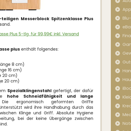
Abo
App
Blu
-teiligen Messerblock Spitzenklasse Plus
rsand.
eBa
se Plus 5-tlg. für 99,99€ inkl. Versand
Fin
Ga
asse plus
enthält folgendes:
Gew
Gut
länge 8 cm)
änge 16 cm)
Han
ge 20 cm)
Hau
ge 20 cm)
iBo
igem
Spezialklingenstahl
gefertigt, der dafür
ine
hohe Schneidfähigkeit und lange
Kle
ie ergonomisch geformten Griffe
Kred
Unterstützt wird ihre Handhabung durch das
wischen Klinge und Griff. Absolute Hygiene
Med
rbeitung, bei der keine Übergänge zwischen
Not
ind.