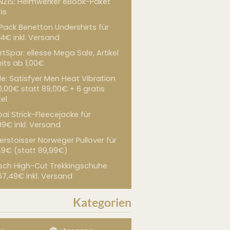
NZIS: Heimwerker eBook-Paket
is
 Pack Benetton Undershirts für
4€ inkl. Versand
tSpar: ellesse Mega Sale, Artikel
its ab 1,00€
de: Satisfyer Men Heat Vibration
0,00€ statt 89,00€ + 6 gratis
kel
ai Strick-Fleecejacke für
99€ inkl. Versand
erstoisser Norweger Pullover für
49€ (statt 89,99€)
sch High-Cut Trekkingschuhe
67,49€ inkl. Versand
Kategorien