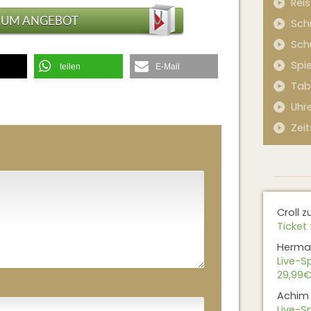
Rei
ZUM ANGEBOT
Sch
Sch
Spi
teilen
E-Mail
Tab
Uhr
Zeit
Croll
z
Ticket 
Herma
Live-Sp
29,99€
Achim
Live-Sp