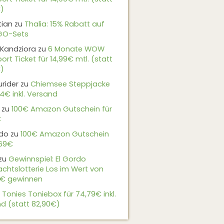
)
tian
zu
Thalia: 15% Rabatt auf
EGO-Sets
Kandziora
zu
6 Monate WOW
ort Ticket für 14,99€ mtl. (statt
)
urider
zu
Chiemsee Steppjacke
24€ inkl. Versand
zu
100€ Amazon Gutschein für
€
do
zu
100€ Amazon Gutschein
,69€
zu
Gewinnspiel: El Gordo
chtslotterie Los im Wert von
9€ gewinnen
u
Tonies Toniebox für 74,79€ inkl.
d (statt 82,90€)