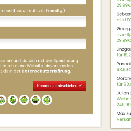
29,99€
 nicht veröffentlicht. Freiwillig.)
Sebas
alle L
Georg.
Live-Sp
29,99€
Linzga
für 18,
rs erklärst du dich mit der Speicherung
Pascal
n durch diese Website einverstanden.
93,69
t du in der
Datenschutzerklärung.
Goron
für 93
Julian
Alternative:
Weihna
249,9
Max
z
Versan