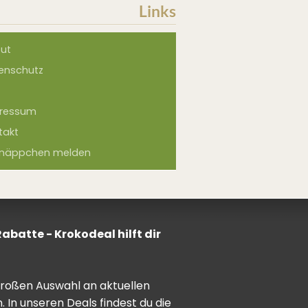
Links
ut
enschutz
ressum
takt
näppchen melden
batte - Krokodeal hilft dir
 großen Auswahl an aktuellen
In unseren Deals findest du die