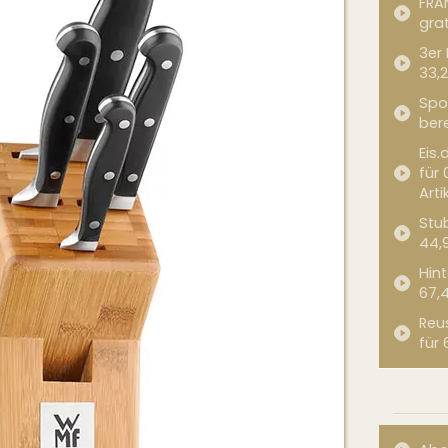
FRA
grat
3er
33,2
Spor
bere
Eis.
für 
Arti
Stub
44,
Hint
67,
Reu
für 