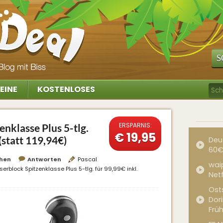
S
EINE
KOSTENLOSES
ERSPARNIS:
klasse Plus 5-tlg.
€ 19,95
(statt 119,94€)
Deu
60€
hen
Antworten
Pascal
waip
rblock Spitzenklasse Plus 5-tlg. für 99,99€ inkl.
Net
Ost
Dor
Frü