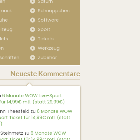
sen
Saturn
muck
Schnäppchen
uhe
Software
elzeug
Sport
lets
Tickets
en
Werkzeug
schriften
Zubehör
Neueste Kommentare
u
6 Monate WOW Live-Sport
für 14,99€ mtl. (statt 29,99€)
nn Theesfeld
zu
6 Monate WOW
ort Ticket für 14,99€ mtl. (statt
)
 Steinmetz
zu
6 Monate WOW
ort Ticket für 14,99€ mtl. (statt