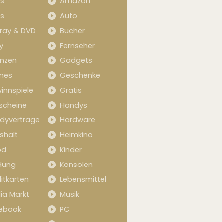
s
Amazon
s
Auto
-ray & DVD
Bücher
y
Fernseher
anzen
Gadgets
mes
Geschenke
innspiele
Gratis
scheine
Handys
dyverträge
Hardware
shalt
Heimkino
od
Kinder
idung
Konsolen
itkarten
Lebensmittel
ia Markt
Musik
ebook
PC