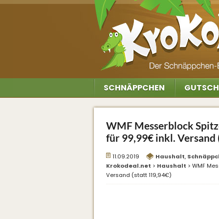
SCHNÄPPCHEN
GUTSCH
WMF Messerblock Spitzen
für 99,99€ inkl. Versand 
11.09.2019
Haushalt
,
Schnäppc
Krokodeal.net
>
Haushalt
>
WMF Messe
Versand (statt 119,94€)