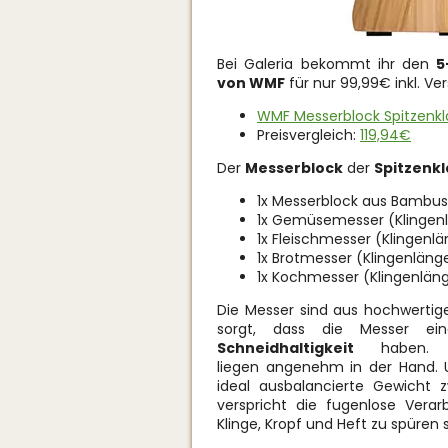
Bei Galeria bekommt ihr den
5
von WMF
für nur 99,99€ inkl. Ve
WMF Messerblock Spitzenklas
Preisvergleich:
119,94€
Der
Messerblock
der
Spitzenkl
1x Messerblock aus Bambus
1x Gemüsemesser (Klingen
1x Fleischmesser (Klingenl
1x Brotmesser (Klingenlän
1x Kochmesser (Klingenlän
Die Messer sind aus hochwert
sorgt, dass die Messer e
Schneidhaltigkeit
haben. D
liegen angenehm in der Hand. 
ideal ausbalancierte Gewicht z
verspricht die fugenlose Vera
Klinge, Kropf und Heft zu spüren s