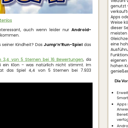
Vielzahl
genutzt 
verkauft
Apps ode
tenlos
Weise kö
dieser S
interessant, auch wenn leider nur
Android-
meisten
kommen.
Gleichze
eine hohe
 seiner Kindheit? Das
Jump’n’Run-Spiel
das
Ausführu
Funktion
 3,4 von 5 Sternen bei 16 Bewertungen
, da
eigenen
i ein Klon – was natürlich nicht stimmt. Im
hohen K
t das Spiel 4,4 von 5 Sternen bei 7.933
genieße
Die Vor
Erwei
Smart
Apps s
Anwe
Berei
verfü
Andro