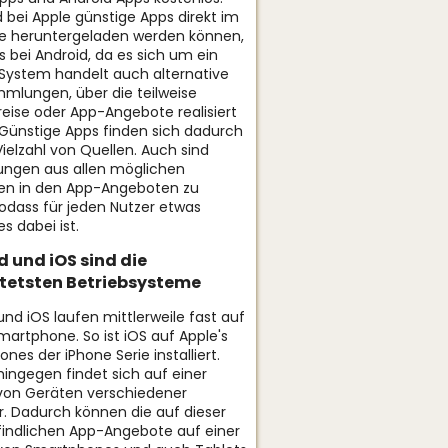
bei Apple günstige Apps direkt im
e heruntergeladen werden können,
es bei Android, da es sich um ein
System handelt auch alternative
lungen, über die teilweise
eise oder App-Angebote realisiert
Günstige Apps finden sich dadurch
Vielzahl von Quellen. Auch sind
ngen aus allen möglichen
ien in den App-Angeboten zu
sodass für jeden Nutzer etwas
s dabei ist.
 und iOS sind die
itetsten Betriebsysteme
und iOS laufen mittlerweile fast auf
artphone. So ist iOS auf Apple's
nes der iPhone Serie installiert.
hingegen findet sich auf einer
 von Geräten verschiedener
er. Dadurch können die auf dieser
findlichen App-Angebote auf einer