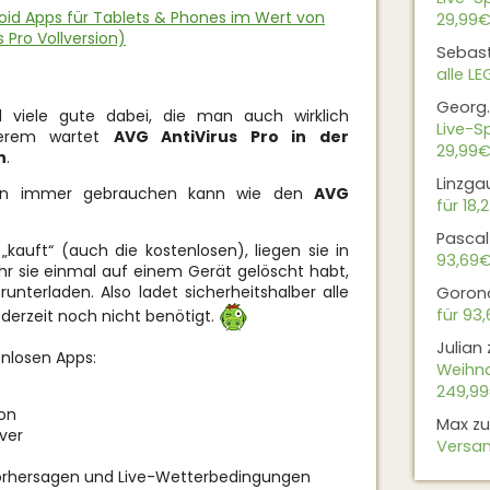
oid Apps für Tablets & Phones im Wert von
29,99€
 Pro Vollversion)
Sebas
alle L
Georg.
d viele gute dabei, die man auch wirklich
Live-Sp
derem wartet
AVG AntiVirus Pro in der
29,99€
h
.
Linzga
man immer gebrauchen kann wie den
AVG
für 18,
Pascal
auft“ (auch die kostenlosen), liegen sie in
93,69
r sie einmal auf einem Gerät gelöscht habt,
runterladen. Also ladet sicherheitshalber alle
Goron
für 93
 derzeit noch nicht benötigt.
Julian
enlosen Apps:
Weihna
249,9
ion
Max
z
iver
Versan
 Vorhersagen und Live-Wetterbedingungen