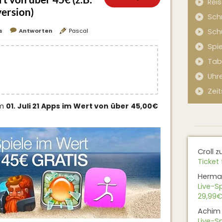
Rei
ersion)
Sch
Sch
s
Antworten
Pascal
Spi
Tab
Uhr
Zeit
m
01. Juli 21 Apps im Wert von über 45,00€
Croll
z
Ticket 
Herma
Live-Sp
29,99€
Achim
Live-Sp