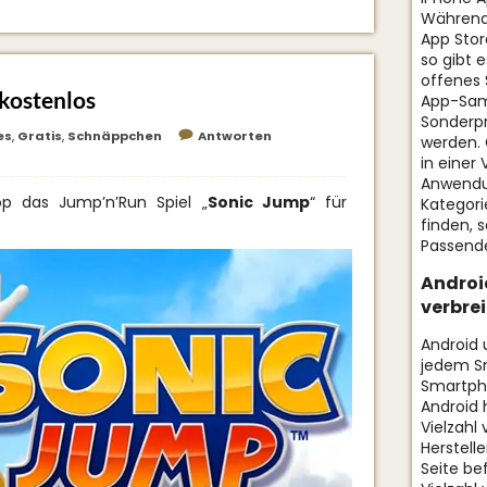
Während 
App Stor
so gibt 
offenes 
kostenlos
App-Samm
Sonderpr
es
,
Gratis
,
Schnäppchen
Antworten
werden. 
in einer 
Anwendu
p das Jump’n’Run Spiel „
Sonic Jump
“ für
Kategor
finden, 
Passende
Android
verbre
Android 
jedem Sm
Smartpho
Android 
Vielzahl
Herstell
Seite be