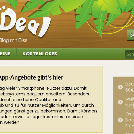
S
EINE
KOSTENLOSES
App-Angebote gibt's hier
Deu
tag vieler Smartphone-Nutzer dazu. Damit
60€
triebssystems bequem erweitern. Besonders
waip
durch eine hohe Qualität und
Net
 ab und zu für Nutzer Möglichkeiten, um durch
ungen günstiger zu bekommen. Damit können
Ost
oder teilweise sogar kostenlos für einen
Dor
n werden.
Frü