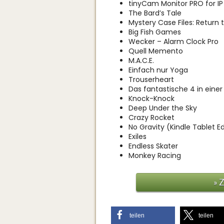
tinyCam Monitor PRO for I
The Bard’s Tale
Mystery Case Files: Return 
Big Fish Games
Wecker – Alarm Clock Pro
Quell Memento
M.A.C.E.
Einfach nur Yoga
Trouserheart
Das fantastische 4 in einer
Knock-Knock
Deep Under the Sky
Crazy Rocket
No Gravity (Kindle Tablet Ed
Exiles
Endless Skater
Monkey Racing
» 
teilen
teilen