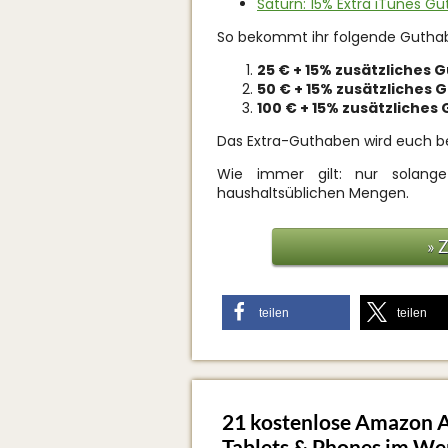
Saturn: 15% Extra iTunes G
So bekommt ihr folgende Guthab
25 € + 15% zusätzliches 
50 € + 15% zusätzliches 
100 € + 15% zusätzliches
Das Extra-Guthaben wird euch b
Wie immer gilt: nur solang
haushaltsüblichen Mengen.
» 
teilen
teilen
21 kostenlose Amazon A
Tablets & Phones im Wer