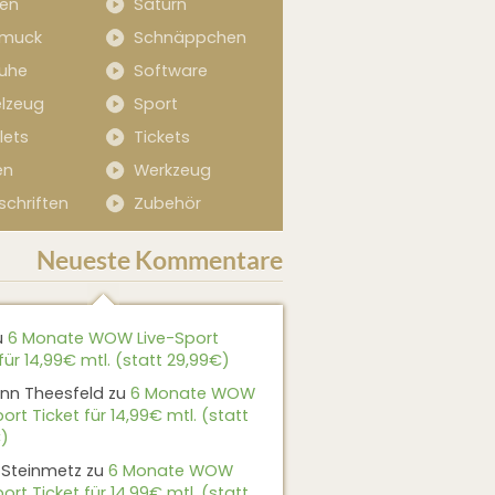
sen
Saturn
muck
Schnäppchen
uhe
Software
elzeug
Sport
lets
Tickets
en
Werkzeug
schriften
Zubehör
Neueste Kommentare
u
6 Monate WOW Live-Sport
für 14,99€ mtl. (statt 29,99€)
nn Theesfeld
zu
6 Monate WOW
ort Ticket für 14,99€ mtl. (statt
)
 Steinmetz
zu
6 Monate WOW
ort Ticket für 14,99€ mtl. (statt