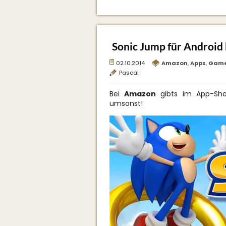
Sonic Jump für Android 
02.10.2014
Amazon
,
Apps
,
Gam
Pascal
Bei
Amazon
gibts im App-Sho
umsonst!