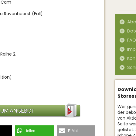
P Cam
to Ravenhearst (Full)
Abo
Dat
FAQ
Imp
 Reihe 2
Kon
Sch
ition)
Downlo
Stores
Wer gün
ZUM ANGEBOT
der bek
von Akti
Seite w
gelistet
teilen
E-Mail
iPhone A