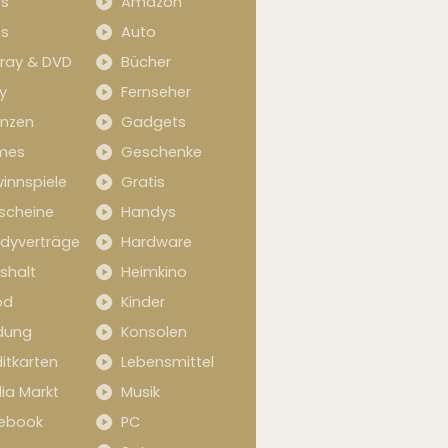
s
Amazon
s
Auto
-ray & DVD
Bücher
y
Fernseher
anzen
Gadgets
mes
Geschenke
innspiele
Gratis
scheine
Handys
dyverträge
Hardware
shalt
Heimkino
od
Kinder
idung
Konsolen
itkarten
Lebensmittel
ia Markt
Musik
ebook
PC