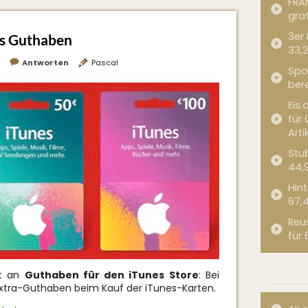
FRA
grat
3er
es Guthaben
33,2
Antworten
Pascal
Spor
bere
Eis.
für 
Arti
Stub
44,
Hint
67,
Reu
für 
ht an
Guthaben für den iTunes Store
: Bei
Extra-Guthaben beim Kauf der iTunes-Karten.