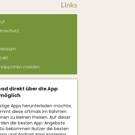
Links
ut
enschutz
ressum
takt
näppchen melden
ad direkt über die App
 möglich
stige Apps herunterladen möchte,
ommt diese oftmals im Rahmen
onen zu kleinen Preisen. Auf dieser
erden die besten App-Angebote
. So bekommen Nutzer die besten
pps und Android Apps kostenlos.