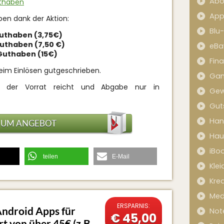
Abo
uthaben
App
en dank der Aktion:
Blu
Guthaben (3,75€)
Guthaben (7,50 €)
eBa
 Guthaben (15€)
Fin
eim Einlösen gutgeschrieben.
Ga
e der Vorrat reicht und Abgabe nur in
Gew
Gut
Han
ZUM ANGEBOT
Hau
iBo
teilen
E-Mail
Kle
Kred
Med
ERSPARNIS:
ndroid Apps für
Not
€ 45,00
t von über 45€ (z.B.