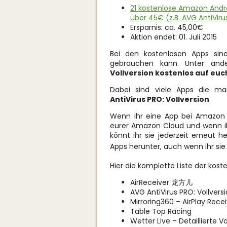
21 kostenlose Amazon Andr
über 45€ (z.B. AVG AntiVirus
Ersparnis: ca. 45,00€
Aktion endet: 01. Juli 2015
Bei den kostenlosen Apps sin
gebrauchen kann. Unter an
Vollversion kostenlos auf euc
Dabei sind viele Apps die 
AntiVirus PRO: Vollversion
Wenn ihr eine App bei Amazon „k
eurer Amazon Cloud und wenn ih
könnt ihr sie jederzeit erneut he
Apps herunter, auch wenn ihr sie
Hier die komplette Liste der kost
AirReceiver 龙方儿
AVG AntiVirus PRO: Vollvers
Mirroring360 – AirPlay Rece
Table Top Racing
Wetter Live – Detaillierte