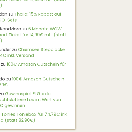
)
tian
zu
Thalia: 15% Rabatt auf
EGO-Sets
Kandziora
zu
6 Monate WOW
ort Ticket für 14,99€ mtl. (statt
)
urider
zu
Chiemsee Steppjacke
24€ inkl. Versand
zu
100€ Amazon Gutschein für
€
do
zu
100€ Amazon Gutschein
,69€
zu
Gewinnspiel: El Gordo
chtslotterie Los im Wert von
9€ gewinnen
u
Tonies Toniebox für 74,79€ inkl.
d (statt 82,90€)