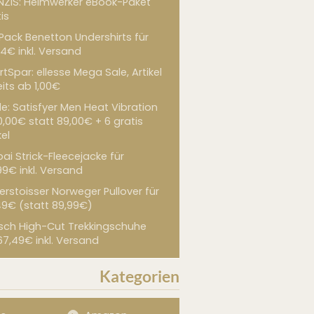
NZIS: Heimwerker eBook-Paket
is
 Pack Benetton Undershirts für
4€ inkl. Versand
tSpar: ellesse Mega Sale, Artikel
its ab 1,00€
de: Satisfyer Men Heat Vibration
0,00€ statt 89,00€ + 6 gratis
kel
ai Strick-Fleecejacke für
99€ inkl. Versand
erstoisser Norweger Pullover für
49€ (statt 89,99€)
sch High-Cut Trekkingschuhe
67,49€ inkl. Versand
Kategorien