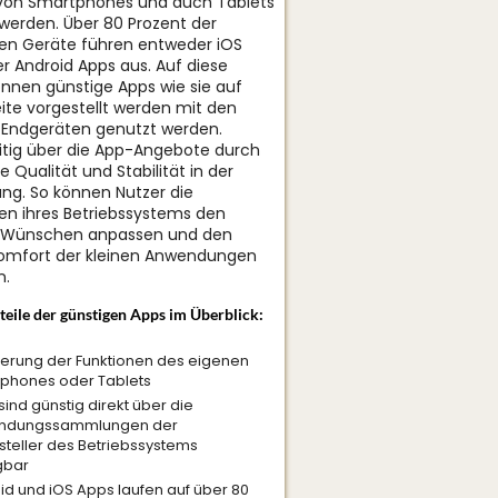
 von Smartphones und auch Tablets
werden. Über 80 Prozent der
en Geräte führen entweder iOS
r Android Apps aus. Auf diese
nnen günstige Apps wie sie auf
eite vorgestellt werden mit den
 Endgeräten genutzt werden.
itig über die App-Angebote durch
 Qualität und Stabilität in der
ng. So können Nutzer die
en ihres Betriebssystems den
 Wünschen anpassen und den
omfort der kleinen Anwendungen
n.
teile der günstigen Apps im Überblick:
terung der Funktionen des eigenen
phones oder Tablets
ind günstig direkt über die
ndungssammlungen der
tsteller des Betriebssystems
gbar
id und iOS Apps laufen auf über 80