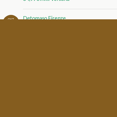
Detomaso Firenze
OKT.
21
Herrenchronograph für 59,00€
inkl. Versand
Apple Watch ab 359,00€
OKT.
20
DETOMASO FIRENZE XXL
OKT.
13
Black Edition Chronograph für
99,00€ inkl. Versand (statt
149,00€)