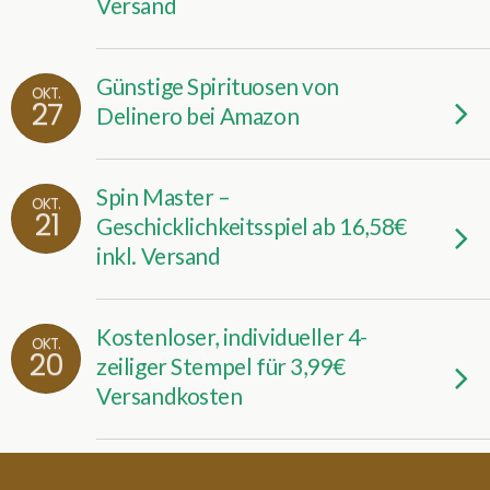
Versand
Günstige Spirituosen von
OKT.
27
Delinero bei Amazon
Spin Master –
OKT.
21
Geschicklichkeitsspiel ab 16,58€
inkl. Versand
Kostenloser, individueller 4-
OKT.
20
zeiliger Stempel für 3,99€
Versandkosten
Selfiestick mit Auslöser ab 3,99€
OKT.