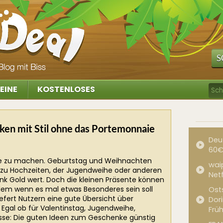
S
EINE
KOSTENLOSES
ken mit Stil ohne das Portemonnaie
Deu
60€
ke zu machen. Geburtstag und Weihnachten
waip
ch zu Hochzeiten, der Jugendweihe oder anderen
Net
nk Gold wert. Doch die kleinen Präsente können
llem wenn es mal etwas Besonderes sein soll
Ost
liefert Nutzern eine gute Übersicht über
Dor
Egal ob für Valentinstag, Jugendweihe,
Frü
sse: Die guten Ideen zum Geschenke günstig