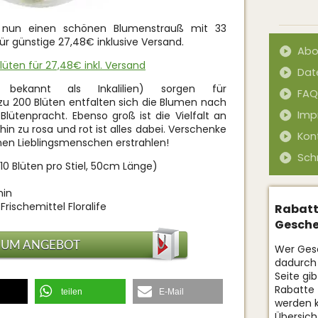
 nun einen schönen Blumenstrauß mit 33
 für günstige 27,48€ inklusive Versand.
Abo
 Blüten für 27,48€ inkl. Versand
Dat
 bekannt als Inkalilien) sorgen für
FAQ
 zu 200 Blüten entfalten sich die Blumen nach
Imp
Blütenpracht. Ebenso groß ist die Vielfalt an
hin zu rosa und rot ist alles dabei. Verschenke
Kon
en Lieblingsmenschen erstrahlen!
Sch
-10 Blüten pro Stiel, 50cm Länge)
min
Frischemittel Floralife
Rabatt
Gesche
ZUM ANGEBOT
Wer Gesc
dadurch 
Seite gi
Rabatte 
teilen
E-Mail
werden 
Übersich