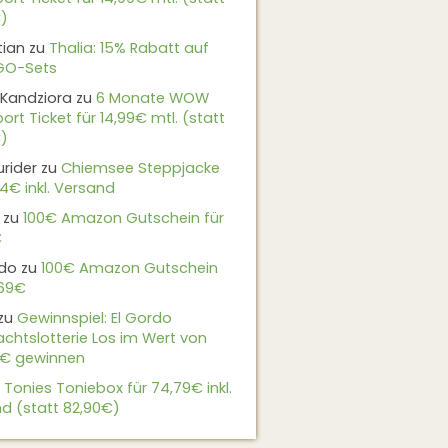
)
tian
zu
Thalia: 15% Rabatt auf
EGO-Sets
Kandziora
zu
6 Monate WOW
ort Ticket für 14,99€ mtl. (statt
)
urider
zu
Chiemsee Steppjacke
24€ inkl. Versand
zu
100€ Amazon Gutschein für
€
do
zu
100€ Amazon Gutschein
,69€
zu
Gewinnspiel: El Gordo
chtslotterie Los im Wert von
9€ gewinnen
u
Tonies Toniebox für 74,79€ inkl.
d (statt 82,90€)