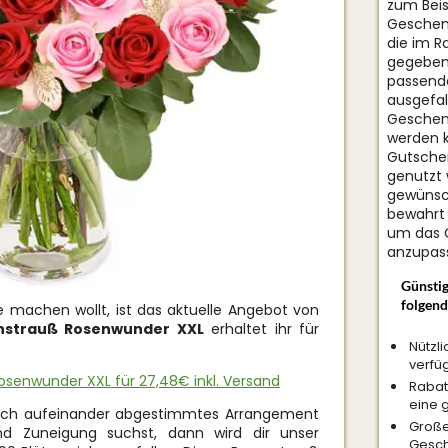
zum Beis
Geschen
die im R
gegeben 
passende
ausgefal
Geschenk
werden k
Gutschei
genutzt 
gewünsc
bewahrt 
um das 
anzupass
Günstig
folgend
machen wollt, ist das aktuelle Angebot von
nstrauß Rosenwunder XXL
erhaltet ihr für
Nützli
verfü
osenwunder XXL für 27,48€ inkl. Versand
Rabat
eine g
blich aufeinander abgestimmtes Arrangement
Große
nd Zuneigung suchst, dann wird dir unser
Gesch