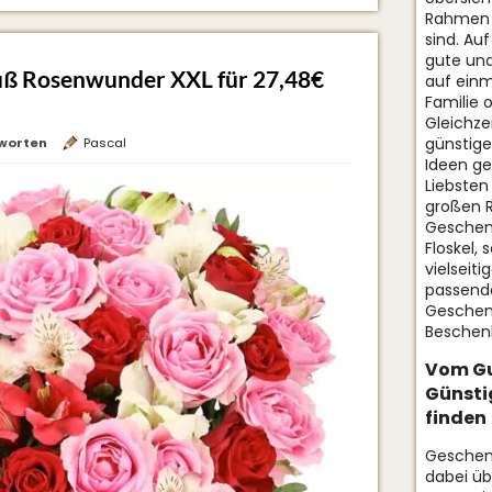
Rahmen 
sind. Au
gute und
uß Rosenwunder XXL für 27,48€
auf einm
Familie 
Gleichzei
günstige
worten
Pascal
Ideen g
Liebsten
großen 
Geschenk
Floskel, 
vielseiti
passende
Geschen
Beschenk
Vom Gu
Günsti
finden
Geschenk
dabei üb