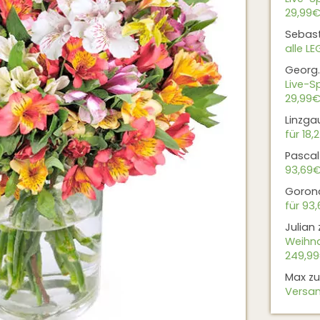
29,99€
Sebas
alle L
Georg.
Live-Sp
29,99€
Linzga
für 18,
Pascal
93,69
Goron
für 93
Julian
Weihna
249,9
Max
z
Versan