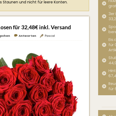
FRA
s Staunen und nicht für leere Konten.
grat
3er
33,2
Rosen für 32,48€ inkl. Versand
Spor
bere
pchen
Antworten
Pascal
Eis.
für 
Arti
Stub
44,
Hint
67,
Reu
für 