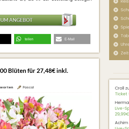
Rei
Sch
Sch
ZUM ANGEBOT
Spi
Tab
teilen
E-Mail
Uhr
Zeit
200 Blüten für 27,48€ inkl.
tworten
Pascal
Croll
z
Ticket 
Herma
Live-Sp
29,99€
Achim
Live-Sp