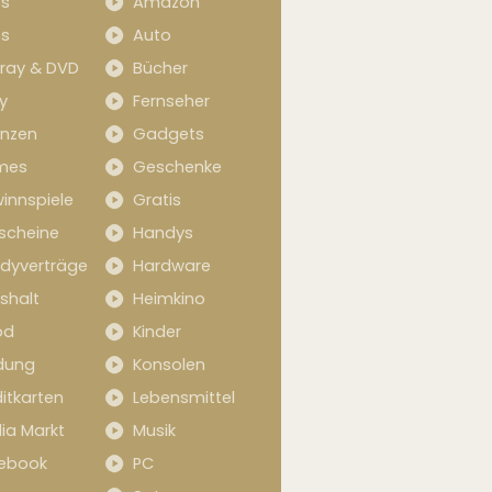
s
Amazon
s
Auto
-ray & DVD
Bücher
y
Fernseher
anzen
Gadgets
mes
Geschenke
innspiele
Gratis
scheine
Handys
dyverträge
Hardware
shalt
Heimkino
od
Kinder
idung
Konsolen
itkarten
Lebensmittel
ia Markt
Musik
ebook
PC