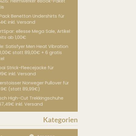
NZIS: Heimwerker eBook-Paket
is
 Pack Benetton Undershirts für
4€ inkl. Versand
tSpar: ellesse Mega Sale, Artikel
its ab 1,00€
de: Satisfyer Men Heat Vibration
0,00€ statt 89,00€ + 6 gratis
kel
ai Strick-Fleecejacke für
99€ inkl. Versand
erstoisser Norweger Pullover für
49€ (statt 89,99€)
sch High-Cut Trekkingschuhe
67,49€ inkl. Versand
Kategorien