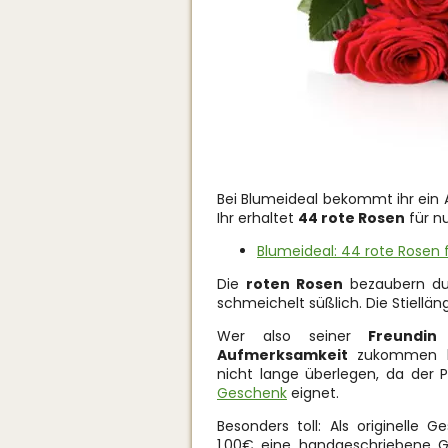
Bei Blumeideal bekommt ihr ein A
Ihr erhaltet
44 rote Rosen
für nu
Blumeideal: 44 rote Rosen f
Die
roten Rosen
bezaubern dur
schmeichelt süßlich. Die Stiellä
Wer also seiner
Freundin
Aufmerksamkeit
zukommen la
nicht lange überlegen, da der Pre
Geschenk
eignet.
Besonders toll: Als originelle 
1,00€ eine handgeschriebene Gr