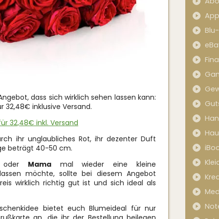
Abo
App
Blu
eBa
Fin
Ga
Gew
ngebot, dass sich wirklich sehen lassen kann:
Gut
r 32,48€ inklusive Versand.
Han
ür 32,48€ inkl. Versand
Hau
ch ihr unglaubliches Rot, ihr dezenter Duft
iBo
nge beträgt 40-50 cm.
Kle
oder
Mama
mal wieder eine kleine
ssen möchte, sollte bei diesem Angebot
Kred
is wirklich richtig gut ist und sich ideal als
Med
Not
Geschenkidee bietet euch Blumeideal für nur
ußkarte an, die ihr der Bestellung beilegen