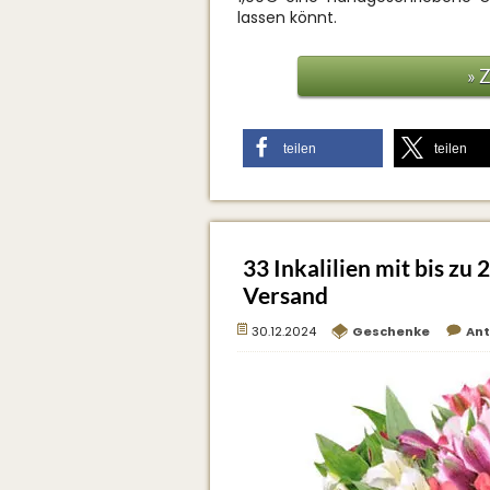
lassen könnt.
» 
teilen
teilen
33 Inkalilien mit bis zu 
Versand
30.12.2024
Geschenke
An