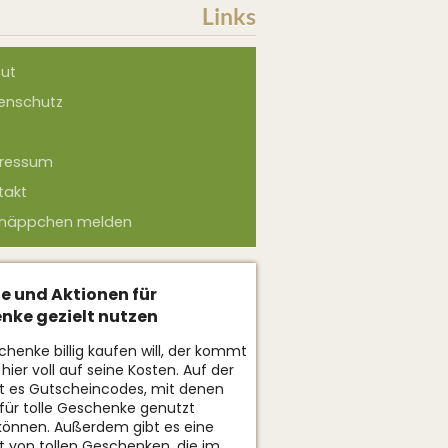
Links
ut
enschutz
ressum
takt
näppchen melden
e und Aktionen für
nke gezielt nutzen
henke billig kaufen will, der kommt
hier voll auf seine Kosten. Auf der
bt es Gutscheincodes, mit denen
für tolle Geschenke genutzt
können. Außerdem gibt es eine
t von tollen Geschenken, die im