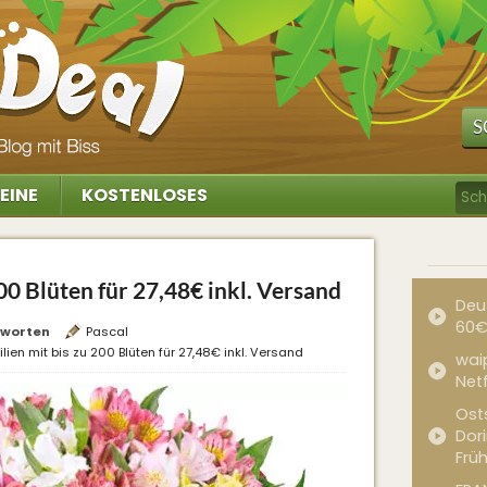
S
EINE
KOSTENLOSES
200 Blüten für 27,48€ inkl. Versand
Deu
60€
tworten
Pascal
ilien mit bis zu 200 Blüten für 27,48€ inkl. Versand
waip
Net
Ost
Dor
Frü