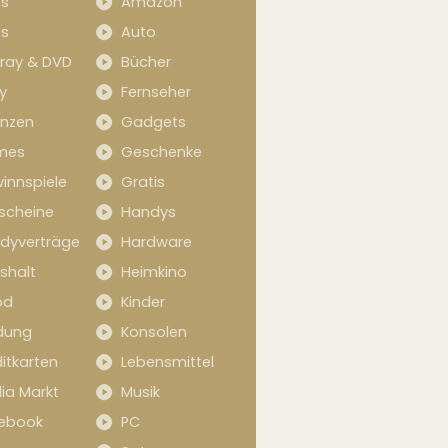
s
Amazon
s
Auto
-ray & DVD
Bücher
y
Fernseher
anzen
Gadgets
mes
Geschenke
innspiele
Gratis
scheine
Handys
dyverträge
Hardware
shalt
Heimkino
od
Kinder
idung
Konsolen
itkarten
Lebensmittel
ia Markt
Musik
ebook
PC