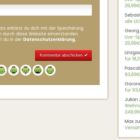
29,99€
Sebas
alle L
rs erklärst du dich mit der Speicherung
Georg.
n durch diese Website einverstanden.
Live-Sp
t du in der
Datenschutzerklärung.
29,99€
Linzga
für 18,
Alternative:
Pascal
93,69
Goron
für 93
Julian
Weihna
249,9
Max
z
Versan