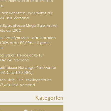
NZIS: Heimwerker eBook-Paket
is
 Pack Benetton Undershirts für
4€ inkl. Versand
tSpar: ellesse Mega Sale, Artikel
its ab 1,00€
de: Satisfyer Men Heat Vibration
0,00€ statt 89,00€ + 6 gratis
kel
ai Strick-Fleecejacke für
99€ inkl. Versand
erstoisser Norweger Pullover für
49€ (statt 89,99€)
sch High-Cut Trekkingschuhe
67,49€ inkl. Versand
Kategorien