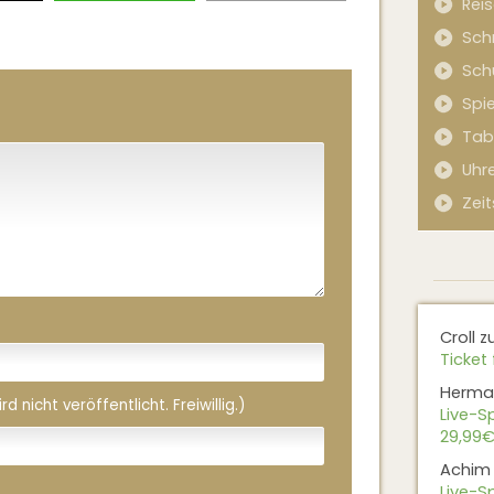
Rei
Sch
Sch
Spi
Tab
Uhr
Zeit
Croll
z
Ticket 
Herma
 nicht veröffentlicht. Freiwillig.)
Live-Sp
29,99€
Achim
Live-Sp