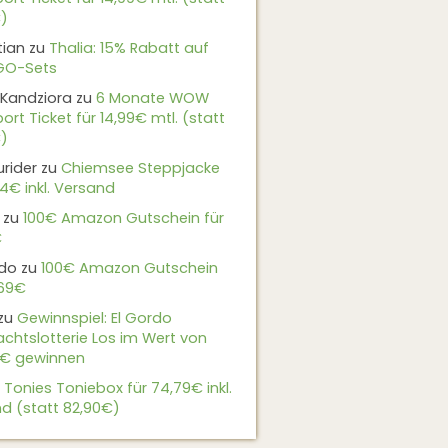
)
tian
zu
Thalia: 15% Rabatt auf
EGO-Sets
Kandziora
zu
6 Monate WOW
ort Ticket für 14,99€ mtl. (statt
)
urider
zu
Chiemsee Steppjacke
24€ inkl. Versand
zu
100€ Amazon Gutschein für
€
do
zu
100€ Amazon Gutschein
,69€
zu
Gewinnspiel: El Gordo
chtslotterie Los im Wert von
9€ gewinnen
u
Tonies Toniebox für 74,79€ inkl.
d (statt 82,90€)