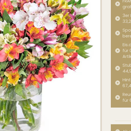
FRA
grat
3er
33,2
Spor
bere
Eis.
für 
Arti
Stub
44,
Hint
67,
Reu
für 