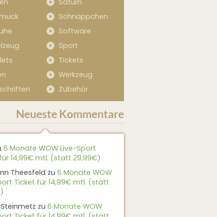
sen
Saturn
muck
Schnäppchen
uhe
Software
elzeug
Sport
lets
Tickets
en
Werkzeug
schriften
Zubehör
Neueste Kommentare
u
6 Monate WOW Live-Sport
für 14,99€ mtl. (statt 29,99€)
nn Theesfeld
zu
6 Monate WOW
ort Ticket für 14,99€ mtl. (statt
)
 Steinmetz
zu
6 Monate WOW
ort Ticket für 14,99€ mtl. (statt