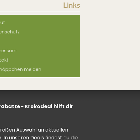
Links
ut
enschutz
ressum
takt
näppchen melden
batte - Krokodeal hilft dir
 großen Auswahl an aktuellen
In unseren Deals findest du die