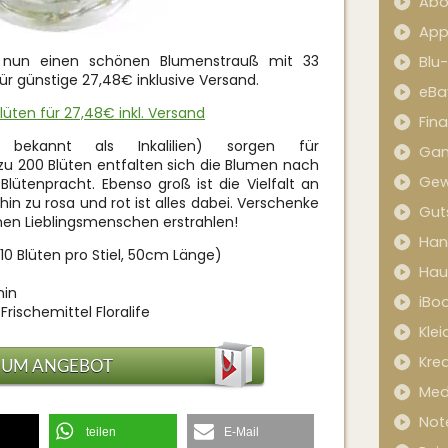
Abo
App
 nun einen schönen Blumenstrauß mit 33
Blu
 für günstige 27,48€ inklusive Versand.
eBa
 Blüten für 27,48€ inkl. Versand
Fin
 bekannt als Inkalilien) sorgen für
Ga
 zu 200 Blüten entfalten sich die Blumen nach
Gew
Blütenpracht. Ebenso groß ist die Vielfalt an
hin zu rosa und rot ist alles dabei. Verschenke
Gut
en Lieblingsmenschen erstrahlen!
Han
-10 Blüten pro Stiel, 50cm Länge)
Hau
min
iBo
Frischemittel Floralife
Kle
Kred
ZUM ANGEBOT
Med
Not
teilen
E-Mail