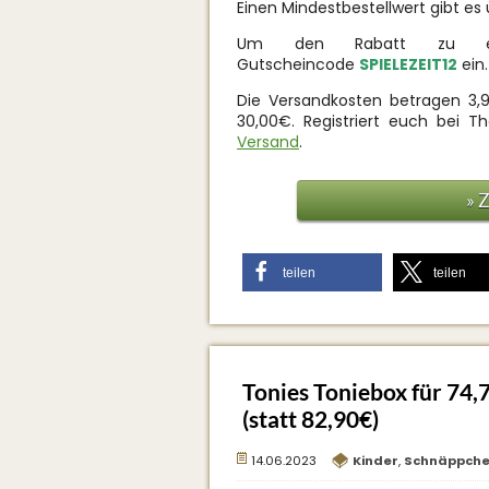
Einen Mindestbestellwert gibt es 
Um den Rabatt zu erh
Gutscheincode
SPIELEZEIT12
ein.
Die Versandkosten betragen 3,
30,00€. Registriert euch bei T
Versand
.
» 
teilen
teilen
Tonies Toniebox für 74,
(statt 82,90€)
14.06.2023
Kinder
,
Schnäppch