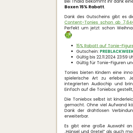
Bei Thalia bekommt ihr dank ein
Boxen
15% Rabatt
.
Dank des Gutscheins gibt es d
Content-Tonies schon ab 7,6
Perfekt um jetzt schon Weihna
15% Rabatt auf Tonie-Figu
Gutschein:
PREBLACKWEE
Gültig bis 22.11.2024 23:59 U
Gültig für Tonie-Figuren u
Tonies bieten Kindern eine inno
spielerische Art zu erleben. 
integrierten Audiochip und bri
Einfach auf die Toniebox gestellt
Die Toniebox selbst ist kinderle
gemacht. Ohne viel Aufwand kön
Dank der drahtlosen Verbindun
erweiterbar.
Es gibt eine große Auswahl an
„Hänsel und Gretel“ als auch mo