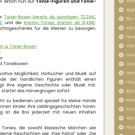
Abo
er Aktion nun auf
Tonie-Figuren und Tonie-
App
ie
Tonie-Boxen bereits ab günstigen 72,24€
,
Blu
4€
und die
Kreativ-Tonies starten ab 8,49€
.
eBa
chtsgeschenke für die Kleinen zu besorgen.
Fin
Ga
ren & Tonie-Boxen
K
Gew
hr
nd Tonieboxen
Gut
Han
vative Möglichkeit, Hörbücher und Musik auf
Jede der handlichen Figuren enthält einen
Hau
ngt ihre eigene Geschichte oder Musik mit.
, startet das Hörvergnügen sofort.
iBo
Kle
icht zu bedienen und speziell für kleine Hände
nen Kinder ihre Lieblingsgeschichten hören.
Kred
g ist die Box jederzeit mit neuen Inhalten
Med
Not
 Tonies, die sowohl klassische Märchen wie
derne Geschichten wie „Paw Patrol“ oder „Die