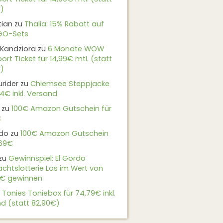
)
tian
zu
Thalia: 15% Rabatt auf
EGO-Sets
Kandziora
zu
6 Monate WOW
ort Ticket für 14,99€ mtl. (statt
)
urider
zu
Chiemsee Steppjacke
24€ inkl. Versand
zu
100€ Amazon Gutschein für
€
do
zu
100€ Amazon Gutschein
,69€
zu
Gewinnspiel: El Gordo
chtslotterie Los im Wert von
9€ gewinnen
u
Tonies Toniebox für 74,79€ inkl.
d (statt 82,90€)