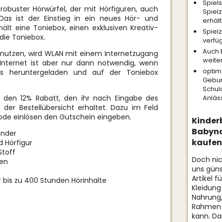
Spiels
 robuster Hörwürfel, der mit Hörfiguren, auch
Spiel
Das ist der Einstieg in ein neues Hör- und
erhält
thält eine Toniebox, einen exklusiven Kreativ-
Spiel
die Toniebox.
verfü
Auch 
nutzen, wird WLAN mit einem Internetzugang
weiter
Internet ist aber nur dann notwendig, wenn
optim
es heruntergeladen und auf der Toniebox
Gebur
Schul
Anläs
 den 12% Rabatt, den ihr nach Eingabe des
 der Bestellübersicht erhaltet. Dazu im Feld
de einlösen den Gutschein eingeben.
Kinder
Babyna
inder
kaufen
d Hörfigur
Stoff
Doch nic
ren
uns güns
Artikel f
r bis zu 400 Stunden Hörinhalte
Kleidung
Nahrung,
Rahmen 
kann. Da