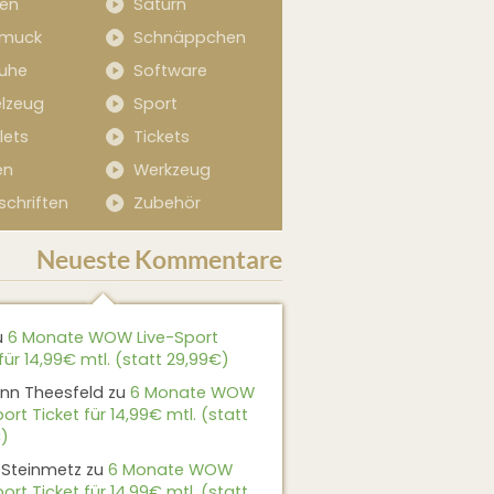
sen
Saturn
muck
Schnäppchen
uhe
Software
elzeug
Sport
lets
Tickets
en
Werkzeug
schriften
Zubehör
Neueste Kommentare
u
6 Monate WOW Live-Sport
für 14,99€ mtl. (statt 29,99€)
nn Theesfeld
zu
6 Monate WOW
ort Ticket für 14,99€ mtl. (statt
)
 Steinmetz
zu
6 Monate WOW
ort Ticket für 14,99€ mtl. (statt