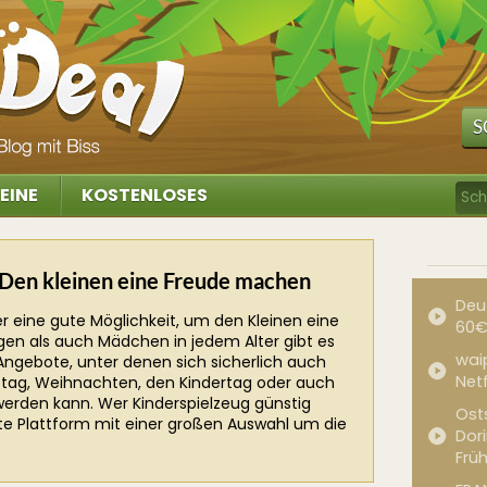
S
EINE
KOSTENLOSES
 Den kleinen eine Freude machen
Deu
r eine gute Möglichkeit, um den Kleinen eine
60€
en als auch Mädchen in jedem Alter gibt es
waip
Angebote, unter denen sich sicherlich auch
Net
ag, Weihnachten, den Kindertag oder auch
erden kann. Wer Kinderspielzeug günstig
Ost
te Plattform mit einer großen Auswahl um die
Dor
Frü