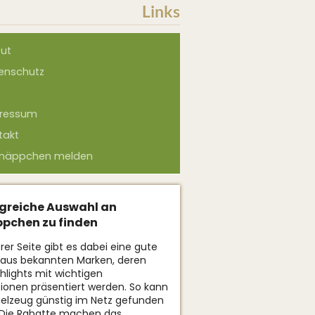
Links
ut
enschutz
ressum
takt
näppchen melden
reiche Auswahl an
pchen zu finden
rer Seite gibt es dabei eine gute
 aus bekannten Marken, deren
ghlights mit wichtigen
ionen präsentiert werden. So kann
ielzeug günstig im Netz gefunden
 Die Rabatte machen das