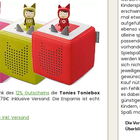
Kindersp
erschwin
mal etwa
aufgefüh
ebenso w
alleine 
passende
vorhande
Spielspa
werden k
sich nic
jeweilig
gewünsc
Kauf nüt
ein Fehl
dank des
12% Gutscheins
die
Tonies Toniebox
es dabei
79€ inklusive Versand. Die Ersparnis ist echt
günstige
Kindern,
Spaß ma
 inkl. Versand
Die Vor
Überbli