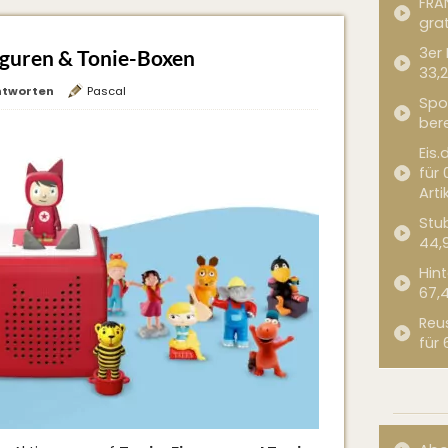
FRA
grat
3er
iguren & Tonie-Boxen
33,2
ntworten
Pascal
Spor
bere
Eis.
für 
Arti
Stub
44,
Hint
67,
Reu
für 