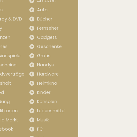
s
Amazon
s
Auto
-ray & DVD
Bücher
y
Fernseher
anzen
Gadgets
mes
Geschenke
innspiele
Gratis
scheine
Handys
dyverträge
Hardware
shalt
Heimkino
od
Kinder
idung
Konsolen
itkarten
Lebensmittel
ia Markt
Musik
ebook
PC