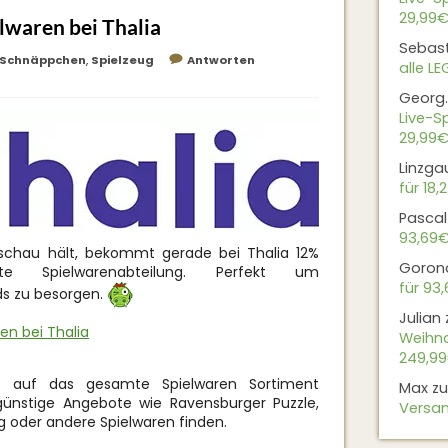
29,99€
elwaren bei Thalia
Sebas
Schnäppchen
,
Spielzeug
Antworten
alle L
Georg.
Live-Sp
29,99€
Linzga
für 18,
Pascal
93,69
schau hält, bekommt gerade bei Thalia 12%
Goron
 Spielwarenabteilung. Perfekt um
für 93
ds zu besorgen.
Julian
ren bei Thalia
Weihna
249,9
t auf das gesamte Spielwaren Sortiment
Max
z
günstige Angebote wie Ravensburger Puzzle,
Versan
ug oder andere Spielwaren finden.