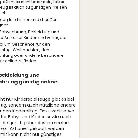
paß muss nicht teuer sein, tolles
zeug ist auch zu günstigen Preisen
lich
zeug für drinnen und draußen
gbar
Babynahrung, Bekleidung und
e Artikel für Kinder sind verfügbar
al um Geschenke für den
tstag, Weihnachten, den
anfang oder andere besondere
se online zu finden
bekleidung und
hrung günstig online
ht nur Kinderspielzeuge gibt es bei
tig, sondern auch nützliche andere
ür den Kinderalltag. Dazu zählt etwa
 für Babys und Kinder, sowie auch
 die günstig über das Internet im
von Aktionen gekauft werden
mit kann nicht nur günstiges