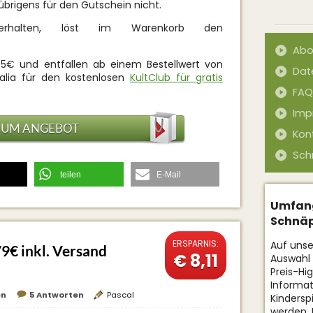
übrigens für den Gutschein nicht.
alten, löst im Warenkorb den
Abo
95€ und entfallen ab einem Bestellwert von
Dat
halia für den kostenlosen
KultClub für gratis
FAQ
Imp
ZUM ANGEBOT
Kon
Sch
teilen
E-Mail
Umfang
Schnäp
ERSPARNIS:
Auf unse
79€ inkl. Versand
€ 8,11
Auswahl
Preis-Hi
Informat
en
5 Antworten
Pascal
Kindersp
werden.