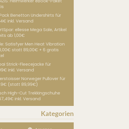
NZIS: Heimwerker eBook-Paket
is
 Pack Benetton Undershirts für
4€ inkl. Versand
tSpar: ellesse Mega Sale, Artikel
its ab 1,00€
de: Satisfyer Men Heat Vibration
0,00€ statt 89,00€ + 6 gratis
kel
ai Strick-Fleecejacke für
99€ inkl. Versand
erstoisser Norweger Pullover für
49€ (statt 89,99€)
sch High-Cut Trekkingschuhe
67,49€ inkl. Versand
Kategorien