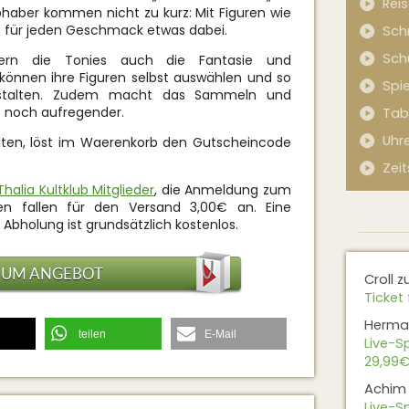
Rei
bhaber kommen nicht zu kurz: Mit Figuren wie
ist für jeden Geschmack etwas dabei.
Sch
Sch
ern die Tonies auch die Fantasie und
e können ihre Figuren selbst auswählen und so
Spi
gestalten. Zudem macht das Sammeln und
s noch aufregender.
Tab
Uhr
lten, löst im Waerenkorb den Gutscheincode
Zeit
Thalia Kultklub Mitglieder
, die Anmeldung zum
sten fallen für den Versand 3,00€ an. Eine
ur Abholung ist grundsätzlich kostenlos.
ZUM ANGEBOT
Croll
z
Ticket 
Herma
teilen
E-Mail
Live-Sp
29,99€
Achim
Live-Sp