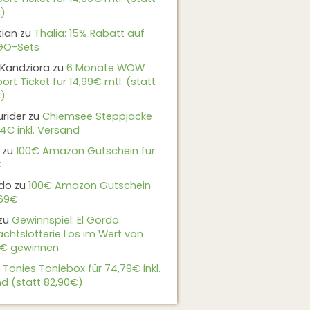
)
tian
zu
Thalia: 15% Rabatt auf
EGO-Sets
Kandziora
zu
6 Monate WOW
ort Ticket für 14,99€ mtl. (statt
)
urider
zu
Chiemsee Steppjacke
24€ inkl. Versand
zu
100€ Amazon Gutschein für
€
do
zu
100€ Amazon Gutschein
,69€
zu
Gewinnspiel: El Gordo
chtslotterie Los im Wert von
9€ gewinnen
u
Tonies Toniebox für 74,79€ inkl.
d (statt 82,90€)