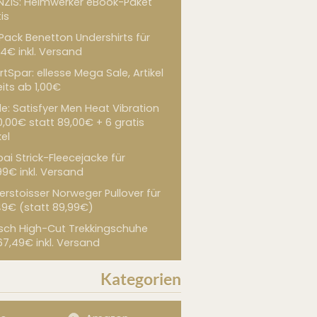
NZIS: Heimwerker eBook-Paket
is
 Pack Benetton Undershirts für
4€ inkl. Versand
tSpar: ellesse Mega Sale, Artikel
its ab 1,00€
de: Satisfyer Men Heat Vibration
0,00€ statt 89,00€ + 6 gratis
kel
ai Strick-Fleecejacke für
99€ inkl. Versand
erstoisser Norweger Pullover für
49€ (statt 89,99€)
sch High-Cut Trekkingschuhe
67,49€ inkl. Versand
Kategorien