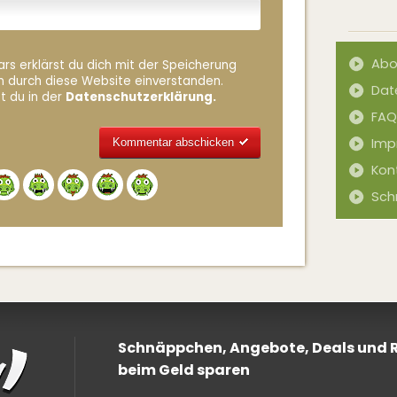
Abo
rs erklärst du dich mit der Speicherung
n durch diese Website einverstanden.
Dat
t du in der
Datenschutzerklärung.
FAQ
Imp
Kon
Alternative:
Sch
Schnäppchen, Angebote, Deals und Ra
beim Geld sparen