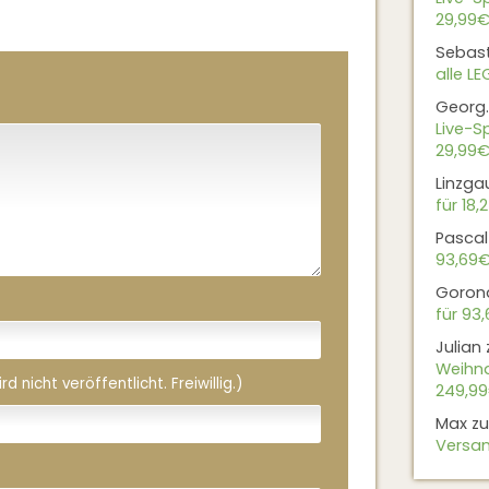
29,99€
Sebas
alle L
Georg.
Live-Sp
29,99€
Linzga
für 18,
Pascal
93,69
Goron
für 93
Julian
Weihna
 nicht veröffentlicht. Freiwillig.)
249,9
Max
z
Versan