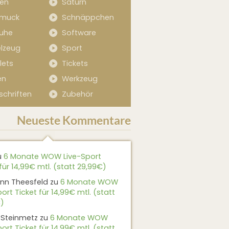
sen
Saturn
muck
Schnäppchen
uhe
Software
elzeug
Sport
lets
Tickets
en
Werkzeug
schriften
Zubehör
Neueste Kommentare
u
6 Monate WOW Live-Sport
für 14,99€ mtl. (statt 29,99€)
nn Theesfeld
zu
6 Monate WOW
ort Ticket für 14,99€ mtl. (statt
)
 Steinmetz
zu
6 Monate WOW
ort Ticket für 14,99€ mtl. (statt