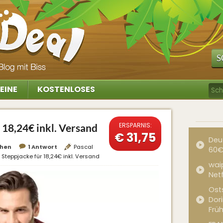
S
EINE
KOSTENLOSES
ERSPARNIS:
 18,24€ inkl. Versand
€ 31,75
Deu
hen
1 Antwort
Pascal
60€
Steppjacke für 18,24€ inkl. Versand
waip
Net
Ost
Dor
Frü