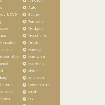
s
Amazon
s
Auto
-ray & DVD
Bücher
y
Fernseher
anzen
Gadgets
mes
Geschenke
innspiele
Gratis
scheine
Handys
dyverträge
Hardware
shalt
Heimkino
od
Kinder
idung
Konsolen
itkarten
Lebensmittel
ia Markt
Musik
ebook
PC