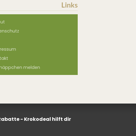
Links
ut
enschutz
ressum
takt
näppchen melden
batte - Krokodeal hilft dir