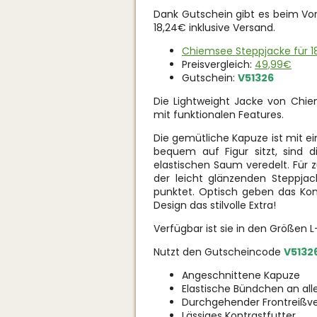
Dank Gutschein gibt es beim Vo
18,24€ inklusive Versand.
Chiemsee Steppjacke für 18
Preisvergleich:
49,99€
Gutschein:
V51326
Die Lightweight Jacke von Chie
mit funktionalen Features.
Die gemütliche Kapuze ist mit e
bequem auf Figur sitzt, sind 
elastischen Saum veredelt. Für 
der leicht glänzenden Steppj
punktet. Optisch geben das Kon
Design das stilvolle Extra!
Verfügbar ist sie in den Größen L
Nutzt den Gutscheincode
V5132
Angeschnittene Kapuze
Elastische Bündchen an al
Durchgehender Frontreißve
Lässiges Kontrastfutter