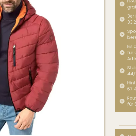
FRA
grat
3er
33,2
Spor
bere
Eis.
für 
Arti
Stub
44,
Hint
67,
Reu
für 