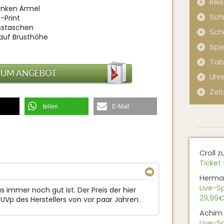
Rei
inken Ärmel
Sch
-Print
usstaschen
Sch
 auf Brusthöhe
Spi
Tab
ZUM ANGEBOT
Uhr
Zeit
teilen
E-Mail
Croll
z
Ticket 
Herma
↓
Live-Sp
as immer noch gut ist. Der Preis der hier
29,99€
 UVp des Herstellers von vor paar Jahren.
Achim
Live-Sp