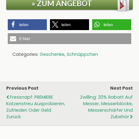
» ZUM ANGEBOT
teilen
teilen
teilen
E-Mail
Categories:
Geschenke
,
Schnäppchen
Previous Post
Next Post
Fressnapf: PREMIERE
Zwilling: 20% Rabatt Auf
Katzenstreu Ausprobieren,
Messer, Messerblöcke,
Zufrieden Oder Geld
Messerschärfer Und
Zurück
Zubehör