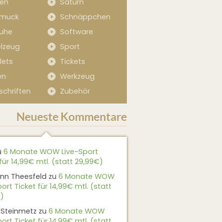
sen
Saturn
muck
Schnäppchen
uhe
Software
elzeug
Sport
lets
Tickets
en
Werkzeug
schriften
Zubehör
Neueste Kommentare
u
6 Monate WOW Live-Sport
für 14,99€ mtl. (statt 29,99€)
nn Theesfeld
zu
6 Monate WOW
ort Ticket für 14,99€ mtl. (statt
)
 Steinmetz
zu
6 Monate WOW
ort Ticket für 14,99€ mtl. (statt