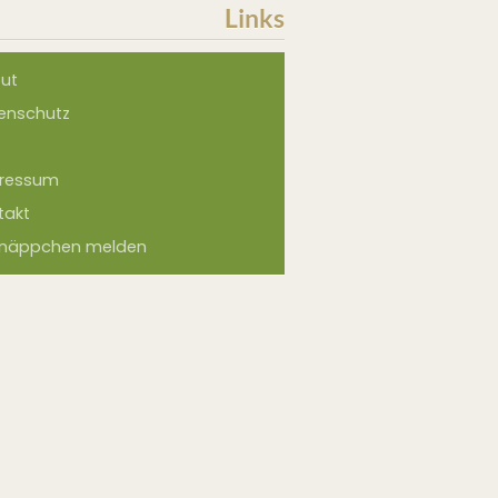
Links
ut
enschutz
ressum
takt
näppchen melden