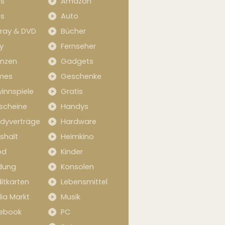
s
Amazon
s
Auto
-ray & DVD
Bücher
y
Fernseher
anzen
Gadgets
mes
Geschenke
innspiele
Gratis
scheine
Handys
dyverträge
Hardware
shalt
Heimkino
od
Kinder
idung
Konsolen
itkarten
Lebensmittel
ia Markt
Musik
ebook
PC