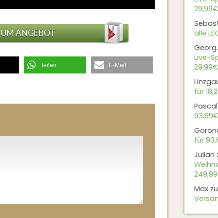
29,99€
Sebas
ZUM ANGEBOT
alle L
Georg.
Live-Sp
teilen
E-Mail
29,99€
Linzga
für 18,
Pascal
93,69
Goron
für 93
Julian
Weihna
249,9
Max
z
Versan