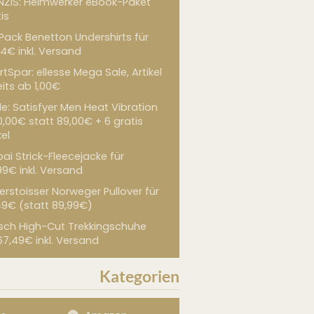
NZIS: Heimwerker eBook-Paket
is
 Pack Benetton Undershirts für
4€ inkl. Versand
tSpar: ellesse Mega Sale, Artikel
its ab 1,00€
de: Satisfyer Men Heat Vibration
0,00€ statt 89,00€ + 6 gratis
kel
ai Strick-Fleecejacke für
99€ inkl. Versand
erstoisser Norweger Pullover für
49€ (statt 89,99€)
sch High-Cut Trekkingschuhe
67,49€ inkl. Versand
Kategorien