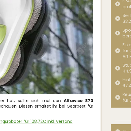
FRA
grat
3er
33,2
Spor
bere
Eis.
für 
Arti
Stub
44,
Hint
67,
Reu
für 
er hat, sollte sich mal den
Alfawise S70
chauen. Diesen erhaltet ihr bei Gearbest für
ngsroboter für 108,72€ inkl. Versand