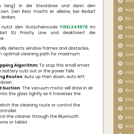
Abo
5m lang) in die Steckdose und dann den
App
zen. Den Rest macht er alleine, bei Bedarf
 lenken.
Blu
 nutzt den Gutscheincode
YISELX43676
im
eBa
art EU Priority Line und deaktiviert die
Fin
ee.
Ga
lly detects window frames and obstacles,
n optimal cleaning path for maximum
Gew
Gut
pping Algorithm:
To stop this small smart
e battery cuts out or the power fails
Han
ng Routes
: Auto up then down, auto left
Hau
n down
 Suction
: The vacuum motor will draw in air
iBo
nto the glass tightly as it traverses the
Kle
switch the cleaning route or control the
Kred
ntroller
rol the cleaner through the Bluetooth
Med
one or tablet
Not