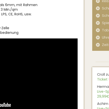
Rei
r als 6mm, mit Rahmen
Sch
 3 Min./qm
 LPS, CE, RoHS, usw.
Sch
Spi
-Zelle
Tab
nbedienung
Uhr
Zeit
Croll
z
Ticket 
Herma
Live-Sp
29,99€
Achim
Live-Sp