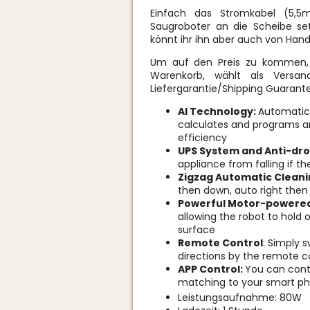
Einfach das Stromkabel (5,
Saugroboter an die Scheibe set
könnt ihr ihn aber auch von Hand
Um auf den Preis zu kommen,
Warenkorb, wählt als Versand
Liefergarantie/Shipping Guarant
AI Technology:
Automatica
calculates and programs a
efficiency
UPS System and Anti-dro
appliance from falling if th
Zigzag Automatic Cleani
then down, auto right the
Powerful Motor-powered
allowing the robot to hold o
surface
Remote Control
: Simply 
directions by the remote co
APP Control:
You can cont
matching to your smart ph
Leistungsaufnahme: 80W