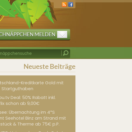
CHNÄPPCHEN MELDEN
Neueste Beiträge
tschland-Kreditkarte Gold mit
 Startguthaben
u.tv Deal: 50% Rabatt inkl.
flix schon ab 9,00€
see: Übernachtung im 4*S
int Seehotel Binz am Strand mit
hstück & Therme ab 75€ p.P.