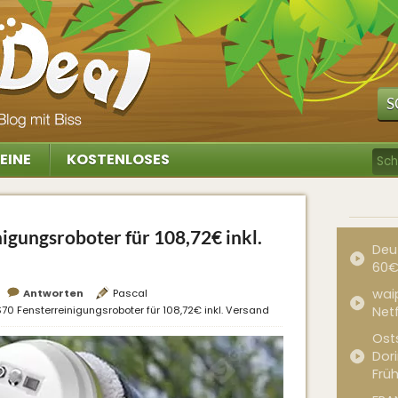
S
EINE
KOSTENLOSES
igungsroboter für 108,72€ inkl.
Deu
60€
waip
Antworten
Pascal
S70 Fensterreinigungsroboter für 108,72€ inkl. Versand
Net
Ost
Dor
Frü