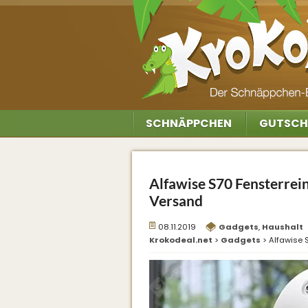
SCHNÄPPCHEN
GUTSCH
Alfawise S70 Fensterrein
Versand
08.11.2019
Gadgets
,
Haushalt
Krokodeal.net
>
Gadgets
>
Alfawise 