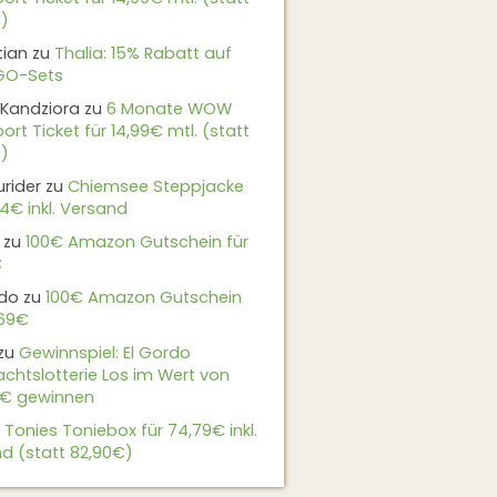
)
tian
zu
Thalia: 15% Rabatt auf
EGO-Sets
Kandziora
zu
6 Monate WOW
ort Ticket für 14,99€ mtl. (statt
)
urider
zu
Chiemsee Steppjacke
24€ inkl. Versand
zu
100€ Amazon Gutschein für
€
do
zu
100€ Amazon Gutschein
,69€
zu
Gewinnspiel: El Gordo
chtslotterie Los im Wert von
9€ gewinnen
u
Tonies Toniebox für 74,79€ inkl.
d (statt 82,90€)