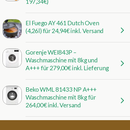
197,34€)
El Fuego AY 461 Dutch Oven
(4,26l) für 24,94€ inkl. Versand
Gorenje WEI843P –
Waschmaschine mit 8kg und
A+++ für 279,00€ inkl. Lieferung
Beko WML 81433 NP A+++
Waschmaschine mit 8kg für
264,00€ inkl. Versand
Spiegelau & Nachtmann 4