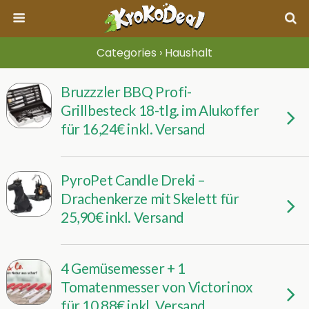
Categories ›
Haushalt
Bruzzzler BBQ Profi-
Grillbesteck 18-tlg. im Alukoffer
für 16,24€ inkl. Versand
PyroPet Candle Dreki –
Drachenkerze mit Skelett für
25,90€ inkl. Versand
4 Gemüsemesser + 1
Tomatenmesser von Victorinox
für 10,88€ inkl. Versand