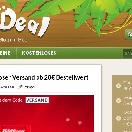
S
EINE
KOSTENLOSES
oser Versand ab 20€ Bestellwert
Deu
tworten
Pascal
60€
waip
Net
Ost
Dor
Frü