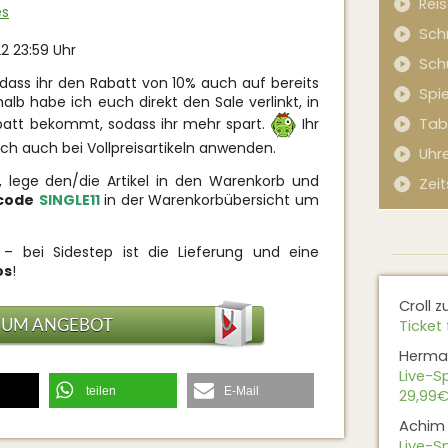
Rei
es
Sch
22 23:59 Uhr
Sch
dass ihr den Rabatt von 10% auch auf bereits
Spi
alb habe ich euch direkt den Sale verlinkt, in
Tab
batt bekommt, sodass ihr mehr spart.
Ihr
ch auch bei Vollpreisartikeln anwenden.
Uhr
ege den/die Artikel in den Warenkorb und
Zeit
code
SINGLE11
in der Warenkorbübersicht um
 – bei Sidestep ist die Lieferung und eine
os
!
Croll
z
ZUM ANGEBOT
Ticket 
Herma
Live-Sp
teilen
E-Mail
29,99€
Achim
Live-Sp