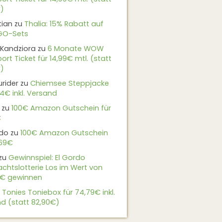
)
tian
zu
Thalia: 15% Rabatt auf
EGO-Sets
Kandziora
zu
6 Monate WOW
ort Ticket für 14,99€ mtl. (statt
)
urider
zu
Chiemsee Steppjacke
24€ inkl. Versand
zu
100€ Amazon Gutschein für
€
do
zu
100€ Amazon Gutschein
,69€
zu
Gewinnspiel: El Gordo
chtslotterie Los im Wert von
9€ gewinnen
u
Tonies Toniebox für 74,79€ inkl.
d (statt 82,90€)