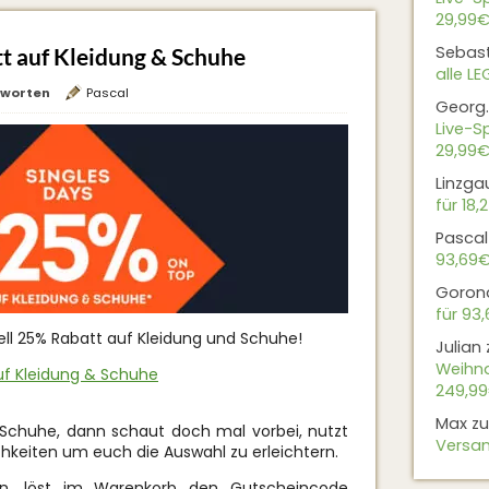
29,99€
Sebas
t auf Kleidung & Schuhe
alle L
tworten
Pascal
Georg.
Live-Sp
29,99€
Linzga
für 18,
Pascal
93,69
Goron
für 93
uell 25% Rabatt auf Kleidung und Schuhe!
Julian
Weihna
uf Kleidung & Schuhe
249,9
Max
z
 Schuhe, dann schaut doch mal vorbei, nutzt
Versan
chkeiten um euch die Auswahl zu erleichtern.
 löst im Warenkorb den Gutscheincode