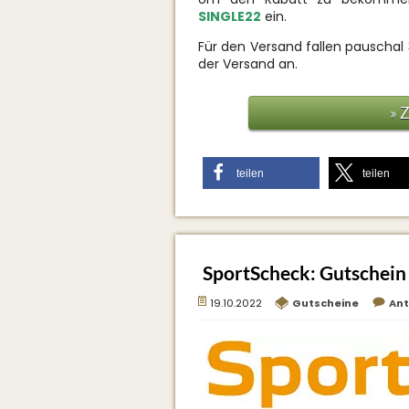
SINGLE22
ein.
Für den Versand fallen pauschal 
der Versand an.
» 
teilen
teilen
SportScheck: Gutschein
19.10.2022
Gutscheine
An