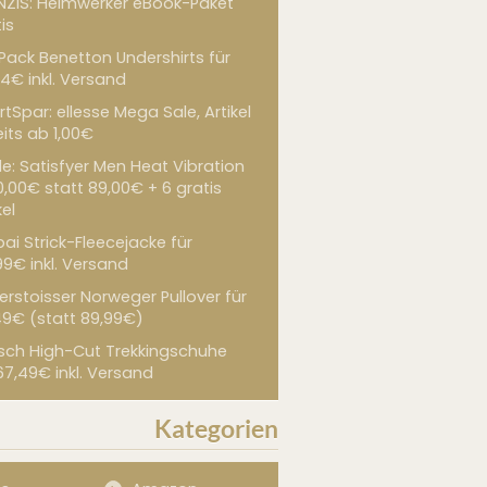
NZIS: Heimwerker eBook-Paket
is
 Pack Benetton Undershirts für
4€ inkl. Versand
tSpar: ellesse Mega Sale, Artikel
its ab 1,00€
de: Satisfyer Men Heat Vibration
0,00€ statt 89,00€ + 6 gratis
kel
ai Strick-Fleecejacke für
99€ inkl. Versand
erstoisser Norweger Pullover für
49€ (statt 89,99€)
sch High-Cut Trekkingschuhe
67,49€ inkl. Versand
Kategorien