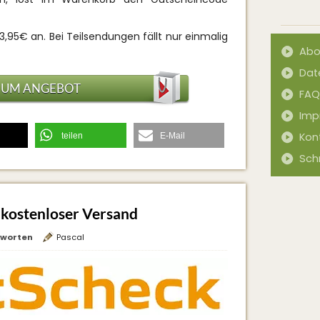
3,95€ an. Bei Teilsendungen fällt nur einmalig
Abo
Dat
ZUM ANGEBOT
FAQ
Imp
Kon
teilen
E-Mail
Sch
 kostenloser Versand
tworten
Pascal