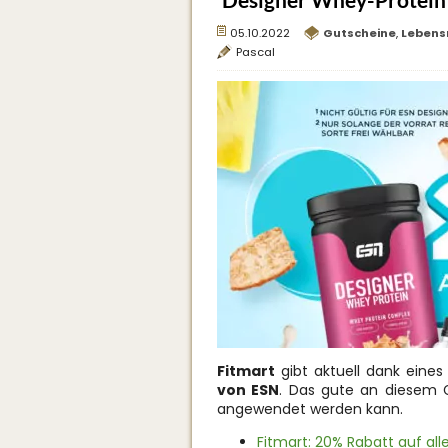
Designer Whey-Protein 
05.10.2022
Gutscheine
,
Lebens
Pascal
Fitmart
gibt aktuell dank eine
von ESN
. Das gute an diesem G
angewendet werden kann.
Fitmart: 20% Rabatt auf all