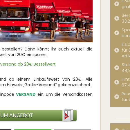
FRA
grat
3er
33,2
Spor
bere
Eis.
 bestellen? Dann könnt ihr euch aktuell die
für 
ert von 20€ einsparen.
Arti
 Versand ab 20€ Bestellwert
Stub
44,
und ab einem Einkaufswert von 20€. Alle
Hint
dem Hinweis „Gratis-Versand“ gekennzeichnet.
67,
Reu
eincode
VERSAND
ein, um die Versandkosten
für 
ZUM ANGEBOT