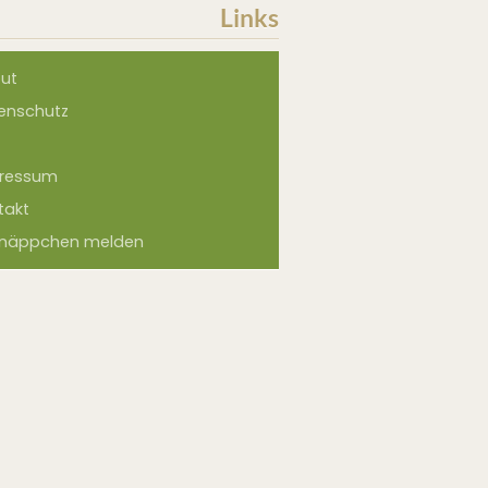
Links
ut
enschutz
ressum
takt
näppchen melden