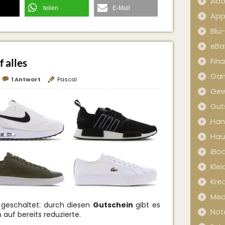
Abo
teilen
E-Mail
App
Blu
eBa
 alles
Fin
Ga
1 Antwort
Pascal
Gew
Gut
Han
Hau
iBo
Kle
Kred
Med
geschaltet: durch diesen
Gutschein
gibt es
Not
h auf bereits reduzierte.