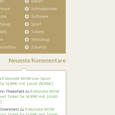
sen
Saturn
muck
Schnäppchen
uhe
Software
elzeug
Sport
lets
Tickets
en
Werkzeug
schriften
Zubehör
Neueste Kommentare
u
6 Monate WOW Live-Sport
für 14,99€ mtl. (statt 29,99€)
nn Theesfeld
zu
6 Monate WOW
ort Ticket für 14,99€ mtl. (statt
)
 Steinmetz
zu
6 Monate WOW
ort Ticket für 14,99€ mtl. (statt