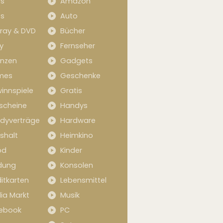
s
Amazon
s
Auto
-ray & DVD
Bücher
y
Fernseher
anzen
Gadgets
mes
Geschenke
innspiele
Gratis
scheine
Handys
dyverträge
Hardware
shalt
Heimkino
od
Kinder
idung
Konsolen
itkarten
Lebensmittel
ia Markt
Musik
ebook
PC