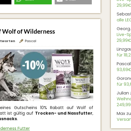
29,99€
Sebas
alle L
Georg.
f Wolf of Wilderness
Live-Sp
29,99€
tworten
Pascal
Linzga
für 18,
Pascal
93,69
Goron
für 93
Julian
Weihna
249,9
k eines Gutscheins 10% Rabatt auf Wolf of
tt ist gültig auf
Trocken- und Nassfutter
,
Max
z
usnacks
.
Versan
lderness Futter