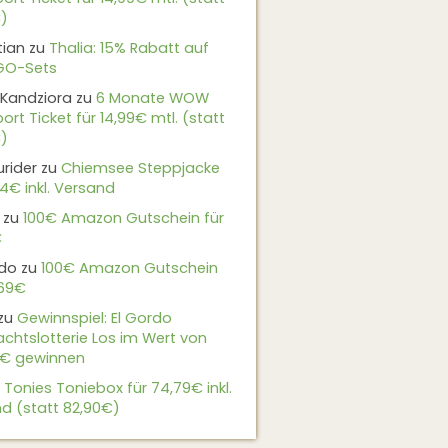
)
tian
zu
Thalia: 15% Rabatt auf
EGO-Sets
Kandziora
zu
6 Monate WOW
ort Ticket für 14,99€ mtl. (statt
)
urider
zu
Chiemsee Steppjacke
24€ inkl. Versand
zu
100€ Amazon Gutschein für
€
do
zu
100€ Amazon Gutschein
,69€
zu
Gewinnspiel: El Gordo
chtslotterie Los im Wert von
9€ gewinnen
u
Tonies Toniebox für 74,79€ inkl.
d (statt 82,90€)