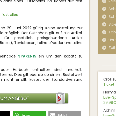
n dank eines Gutscheins 15% Rabatt auf fast
Rei
Sch
fast alles
Sch
Spi
ich 29. Juni 2022 gültig. Keine Bestellung zur
Tab
e möglich. Der Gutschein gilt auf alle Artikel,
 für gesetzlich preisgebundene Artikel
Uhr
ooks), Tonieboxen, tolino eReader und tolino
Zeit
cheincode
SPAREN15
ein um den Rabatt zu
 oder Hörbuch enthalten sind innerhalb
nfrei. Dies gilt ebenso ab einem Bestellwert
Croll
z
n nicht erfüllt, kostet der Standardversand
Ticket 
Herma
Live-Sp
ZUM ANGEBOT
29,99€
Achim
Live-Sp
teilen
E-Mail