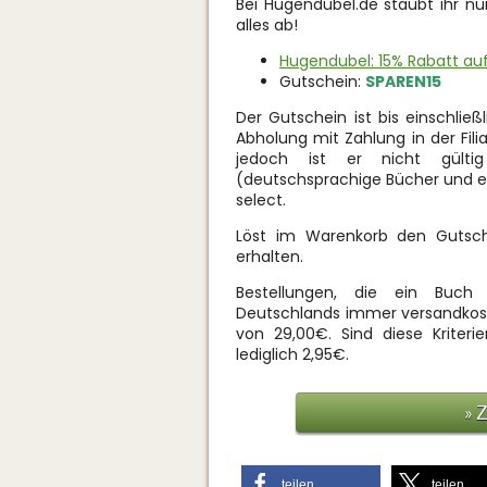
Bei Hugendubel.de staubt ihr nu
alles ab!
Hugendubel: 15% Rabatt auf 
Gutschein:
SPAREN15
Der Gutschein ist bis einschließl
Abholung mit Zahlung in der Filial
jedoch ist er nicht gültig
(deutschsprachige Bücher und eB
select.
Löst im Warenkorb den Guts
erhalten.
Bestellungen, die ein Buch
Deutschlands immer versandkoste
von 29,00€. Sind diese Kriterie
lediglich 2,95€.
» 
teilen
teilen