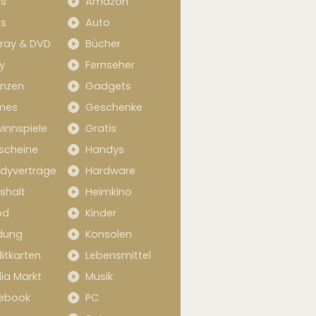
s
Amazon
s
Auto
-ray & DVD
Bücher
y
Fernseher
anzen
Gadgets
mes
Geschenke
innspiele
Gratis
scheine
Handys
dyverträge
Hardware
shalt
Heimkino
od
Kinder
idung
Konsolen
itkarten
Lebensmittel
ia Markt
Musik
ebook
PC