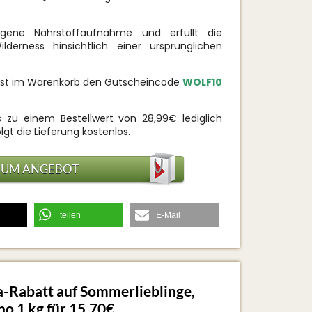
gene Nährstoffaufnahme und erfüllt die
derness hinsichtlich einer ursprünglichen
st im Warenkorb den Gutscheincode
WOLF10
 zu einem Bestellwert von 28,99€ lediglich
lgt die Lieferung kostenlos.
ZUM ANGEBOT
teilen
E-Mail
a-Rabatt auf Sommerlieblinge,
no 1 kg für 15,70€