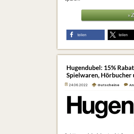
» 
teilen
teilen
Hugendubel: 15% Rabatt a
Spielwaren, Hörbucher 
24.06.2022
Gutscheine
An