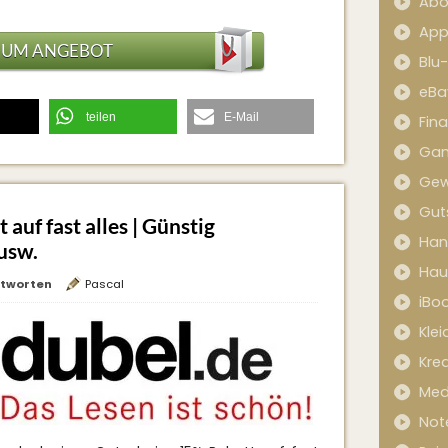
Abo
App
ZUM ANGEBOT
Blu
eBa
teilen
E-Mail
Fin
Ga
Gew
Gut
uf fast alles | Günstig
Han
usw.
Hau
tworten
Pascal
iBo
Kle
Kred
Med
Not