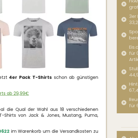
FRA
grat
3er
33,2
Spor
bere
Eis.
für 
Arti
Stub
44,
etzt
4er Pack T-Shirts
schon ab günstigen
Hint
67,
irts ab 29,99€
Reu
für 
al die Qual der Wahl aus 18 verschiedenen
T-Shirts von Jack & Jones, Mustang, Puma,
0622
im Warenkorb um die Versandkosten zu