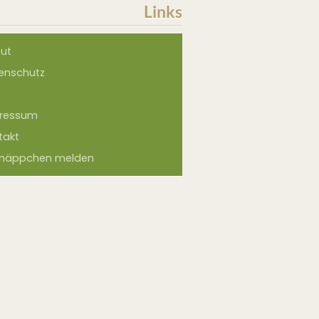
Links
ut
enschutz
ressum
takt
näppchen melden