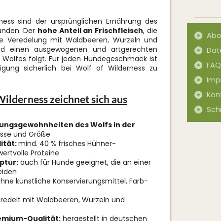
ness sind der ursprünglichen Ernährung des
unden. Der
hohe Anteil an Frischfleisch
, die
Abo
e Veredelung mit Waldbeeren, Wurzeln und
und einen ausgewogenen und artgerechten
Dat
s Wolfes folgt. Für jeden Hundegeschmack ist
FAQ
gung sicherlich bei Wolf of Wilderness zu
Imp
Kon
Wilderness zeichnet sich aus
Sch
rungsgewohnheiten des Wolfs in der
asse und Größe
ität:
mind. 40 % frisches Hühner-
ertvolle Proteine
ptur:
auch für Hunde geeignet, die an einer
eiden
ohne künstliche Konservierungsmittel, Farb-
redelt mit Waldbeeren, Wurzeln und
emium-Qualität:
hergestellt in deutschen