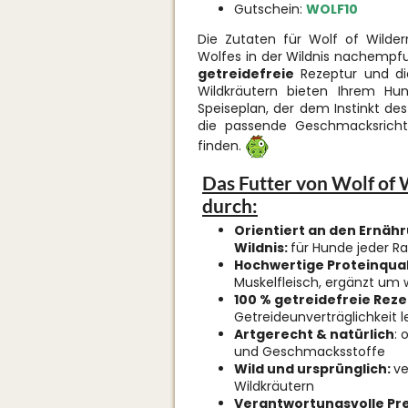
Gutschein:
WOLF10
Die Zutaten für Wolf of Wilder
Wolfes in der Wildnis nachempf
getreidefreie
Rezeptur und di
Wildkräutern bieten Ihrem H
Speiseplan, der dem Instinkt de
die passende Geschmacksrichti
finden.
Das Futter von Wolf of 
durch:
Orientiert an den Ernäh
Wildnis:
für Hunde jeder R
Hochwertige Proteinqual
Muskelfleisch, ergänzt um w
100 % getreidefreie Reze
Getreideunverträglichkeit l
Artgerecht & natürlich
: 
und Geschmacksstoffe
Wild und ursprünglich:
ve
Wildkräutern
Verantwortungsvolle Pr