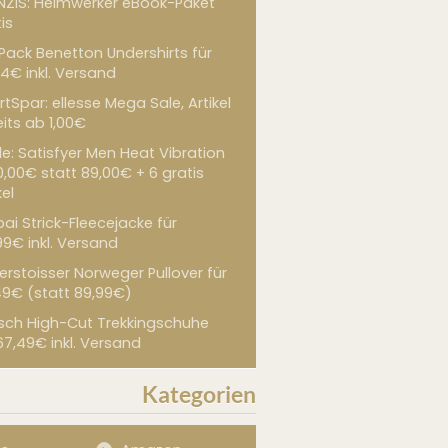
NZIS: Heimwerker eBook-Paket
is
 Pack Benetton Undershirts für
4€ inkl. Versand
tSpar: ellesse Mega Sale, Artikel
its ab 1,00€
de: Satisfyer Men Heat Vibration
0,00€ statt 89,00€ + 6 gratis
kel
ai Strick-Fleecejacke für
99€ inkl. Versand
erstoisser Norweger Pullover für
49€ (statt 89,99€)
sch High-Cut Trekkingschuhe
67,49€ inkl. Versand
Kategorien