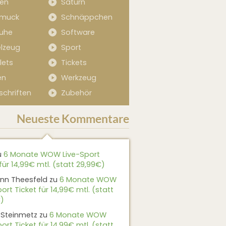
sen
Saturn
muck
Schnäppchen
uhe
Software
elzeug
Sport
lets
Tickets
en
Werkzeug
schriften
Zubehör
Neueste Kommentare
u
6 Monate WOW Live-Sport
für 14,99€ mtl. (statt 29,99€)
nn Theesfeld
zu
6 Monate WOW
ort Ticket für 14,99€ mtl. (statt
)
 Steinmetz
zu
6 Monate WOW
ort Ticket für 14,99€ mtl. (statt