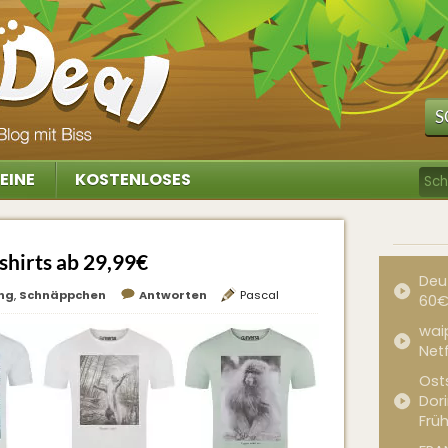
S
EINE
KOSTENLOSES
shirts ab 29,99€
Deu
ng
,
Schnäppchen
Antworten
Pascal
60€
waip
Net
Ost
Dor
Frü