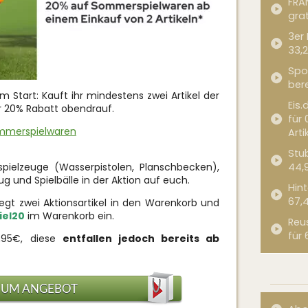
FRA
grat
3er
33,2
Spor
bere
Start: Kauft ihr mindestens zwei Artikel der
Eis.
 20% Rabatt obendrauf.
für 
ommerspielwaren
Arti
Stub
ielzeuge (Wasserpistolen, Planschbecken),
44,
g und Spielbälle in der Aktion auf euch.
Hint
67,
t zwei Aktionsartikel in den Warenkorb und
iel20
im Warenkorb ein.
Reu
für 
,95€, diese
entfallen jedoch bereits ab
ZUM ANGEBOT