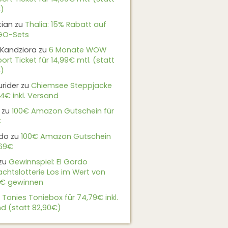
)
tian
zu
Thalia: 15% Rabatt auf
EGO-Sets
Kandziora
zu
6 Monate WOW
ort Ticket für 14,99€ mtl. (statt
)
urider
zu
Chiemsee Steppjacke
24€ inkl. Versand
zu
100€ Amazon Gutschein für
€
do
zu
100€ Amazon Gutschein
,69€
zu
Gewinnspiel: El Gordo
chtslotterie Los im Wert von
9€ gewinnen
u
Tonies Toniebox für 74,79€ inkl.
d (statt 82,90€)