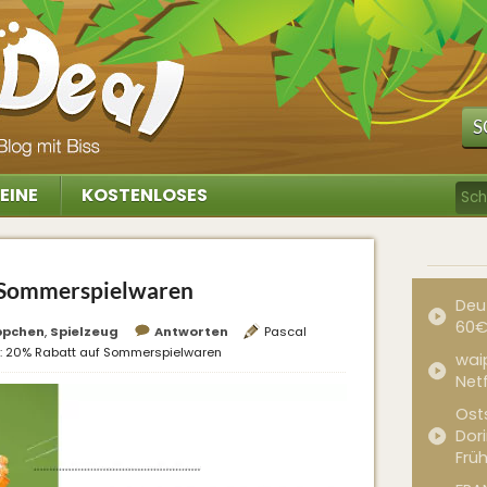
S
EINE
KOSTENLOSES
f Sommerspielwaren
Deu
60€
ppchen
,
Spielzeug
Antworten
Pascal
a: 20% Rabatt auf Sommerspielwaren
waip
Net
Ost
Dor
Frü