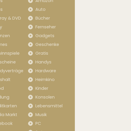
s
Amazon
s
Auto
-ray & DVD
Bücher
y
Fernseher
anzen
Gadgets
mes
Geschenke
innspiele
Gratis
scheine
Handys
dyverträge
Hardware
shalt
Heimkino
od
Kinder
idung
Konsolen
itkarten
Lebensmittel
ia Markt
Musik
ebook
PC