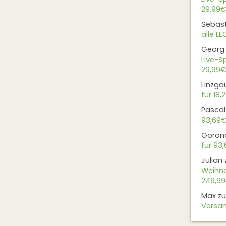
29,99€
Sebas
alle L
Georg.
Live-Sp
29,99€
Linzga
für 18,
Pascal
93,69
Goron
für 93
Julian
Weihna
249,9
Max
z
Versan