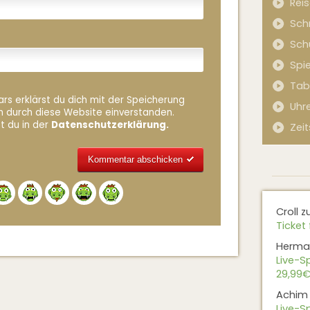
Rei
Sch
Sch
Spi
Tab
rs erklärst du dich mit der Speicherung
Uhr
n durch diese Website einverstanden.
t du in der
Datenschutzerklärung.
Zeit
Alternative:
Croll
z
Ticket 
Herma
Live-Sp
29,99€
Achim
Live-Sp