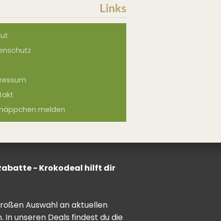
Links
ut
enschutz
ressum
takt
näppchen melden
batte - Krokodeal hilft dir
 großen Auswahl an aktuellen
In unseren Deals findest du die