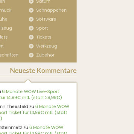
sen
Saturn
muck
Schnäppchen
uhe
Software
elzeug
Sport
lets
Tickets
en
Werkzeug
schriften
Zubehör
Neueste Kommentare
u
6 Monate WOW Live-Sport
für 14,99€ mtl. (statt 29,99€)
nn Theesfeld
zu
6 Monate WOW
ort Ticket für 14,99€ mtl. (statt
)
 Steinmetz
zu
6 Monate WOW
ort Ticket für 14,99€ mtl. (statt