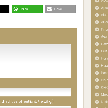
Abo
App
teilen
E-Mail
Blu
eBa
Fin
Ga
Gew
Gut
Han
Hau
iBo
Kle
Kred
Med
 nicht veröffentlicht. Freiwillig.)
Not