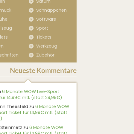
sen
Saturn
muck
Schnäppchen
uhe
Software
elzeug
Sport
lets
Tickets
en
Werkzeug
schriften
Zubehör
Neueste Kommentare
u
6 Monate WOW Live-Sport
für 14,99€ mtl. (statt 29,99€)
nn Theesfeld
zu
6 Monate WOW
ort Ticket für 14,99€ mtl. (statt
)
 Steinmetz
zu
6 Monate WOW
ort Ticket für 14,99€ mtl. (statt