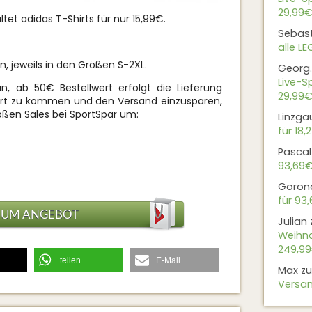
29,99€
ltet adidas T-Shirts für nur 15,99€.
Sebas
alle L
, jeweils in den Größen S-2XL.
Georg.
Live-Sp
n, ab 50€ Bestellwert erfolgt die Lieferung
29,99€
ert zu kommen und den Versand einzusparen,
ßen Sales bei SportSpar um:
Linzga
für 18,
Pascal
93,69
Goron
für 93
ZUM ANGEBOT
Julian
Weihna
249,9
teilen
E-Mail
Max
z
Versan