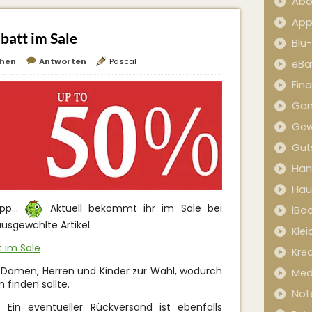
Abo
App
batt im Sale
Blu
hen
Antworten
Pascal
eBa
Fin
Ga
Gew
Gut
Han
Hau
ripp…
Aktuell bekommt ihr im Sale bei
iBo
usgewählte Artikel.
Kle
t im Sale
Kred
ür Damen, Herren und Kinder zur Wahl, wodurch
Med
finden sollte.
Not
 Ein eventueller Rückversand ist ebenfalls