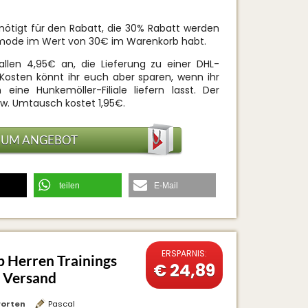
nötigt für den Rabatt, die 30% Rabatt werden
mode im Wert von 30€ im Warenkorb habt.
llen 4,95€ an, die Lieferung zu einer DHL-
 Kosten könnt ihr euch aber sparen, wenn ihr
eine Hunkemöller-Filiale liefern lasst. Der
zw. Umtausch kostet 1,95€.
ZUM ANGEBOT
teilen
E-Mail
ERSPARNIS:
 Herren Trainings
€ 24,89
. Versand
orten
Pascal