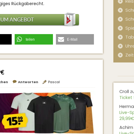
Rei
ägiges Rückgaberecht.
Sch
Sch
ZUM ANGEBOT
Spi
Tab
teilen
E-Mail
Uhr
Zeit
9€
chen
Antworten
Pascal
Croll
z
Ticket 
Herma
Live-Sp
29,99€
Achim
Live-Sp