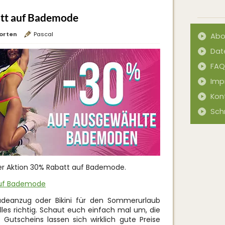
tt auf Bademode
orten
Pascal
Abo
Dat
FAQ
Imp
Kon
Sch
ner Aktion 30% Rabatt auf Bademode.
auf Bademode
deanzug oder Bikini für den Sommerurlaub
lles richtig. Schaut euch einfach mal um, die
 Gutscheins lassen sich wirklich gute Preise