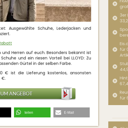
FRA
grat
3er
33,2
tet: Ausgewählte Schuhe, Lederjacken und
Spor
ziert.
bere
Rabatt
Eis.
für 
n und Herren auf euch. Besonders bekannt ist
Arti
Schuhe und ein riesen Vorteil bei LLOYD: Zu
ssenden Gürtel in der selben Farbe.
Stub
44,
0 € ist die Lieferung kostenlos, ansonsten
Hint
 €.
67,
Reu
ZUM ANGEBOT
für 
teilen
E-Mail