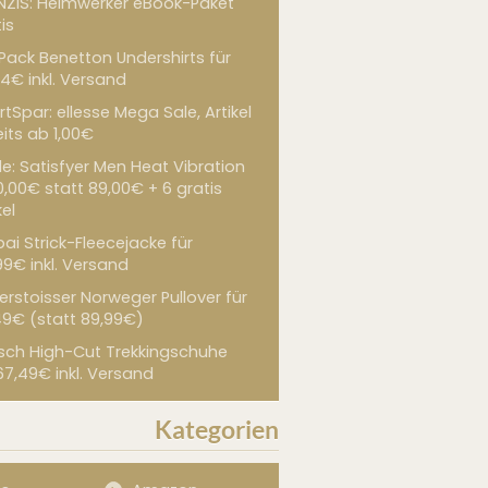
NZIS: Heimwerker eBook-Paket
is
 Pack Benetton Undershirts für
4€ inkl. Versand
tSpar: ellesse Mega Sale, Artikel
its ab 1,00€
de: Satisfyer Men Heat Vibration
0,00€ statt 89,00€ + 6 gratis
kel
ai Strick-Fleecejacke für
99€ inkl. Versand
erstoisser Norweger Pullover für
49€ (statt 89,99€)
sch High-Cut Trekkingschuhe
67,49€ inkl. Versand
Kategorien