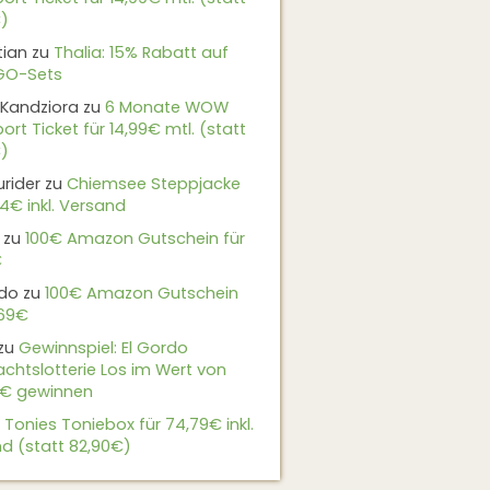
)
tian
zu
Thalia: 15% Rabatt auf
EGO-Sets
Kandziora
zu
6 Monate WOW
ort Ticket für 14,99€ mtl. (statt
)
urider
zu
Chiemsee Steppjacke
24€ inkl. Versand
zu
100€ Amazon Gutschein für
€
do
zu
100€ Amazon Gutschein
,69€
zu
Gewinnspiel: El Gordo
chtslotterie Los im Wert von
9€ gewinnen
u
Tonies Toniebox für 74,79€ inkl.
d (statt 82,90€)