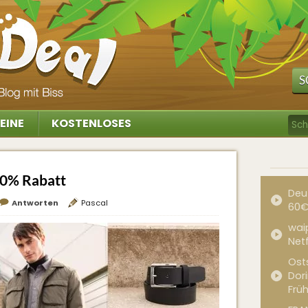
S
EINE
KOSTENLOSES
50% Rabatt
Deu
Antworten
Pascal
60€
waip
Net
Ost
Dor
Frü