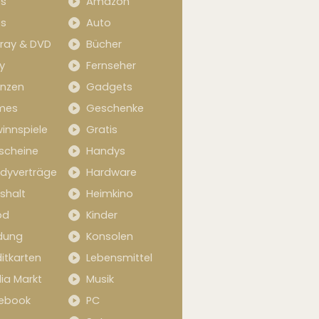
s
Amazon
s
Auto
-ray & DVD
Bücher
y
Fernseher
anzen
Gadgets
mes
Geschenke
innspiele
Gratis
scheine
Handys
dyverträge
Hardware
shalt
Heimkino
od
Kinder
idung
Konsolen
itkarten
Lebensmittel
ia Markt
Musik
ebook
PC