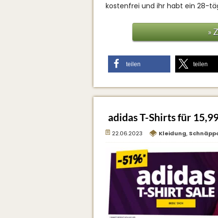
kostenfrei und ihr habt ein 28-t
» 
teilen
teilen
adidas T-Shirts für 15,9
22.06.2023
Kleidung
,
Schnäpp