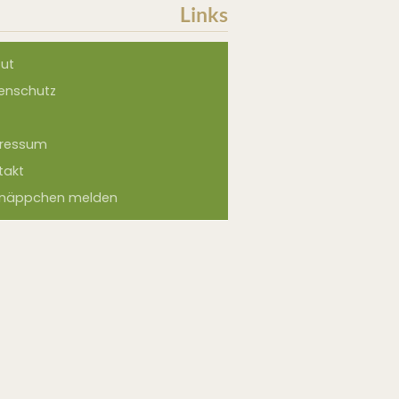
Links
ut
enschutz
ressum
takt
näppchen melden