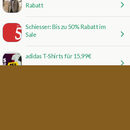
Rabatt
Schiesser: Bis zu 50% Rabatt im
Sale
adidas T-Shirts für 15,99€
Hunkemöller: 30% Rabatt auf
Bademode
PUMA PowerCat 1/2 Zip
Herren Trainings Oberteil für
17,94€ inkl. Versand