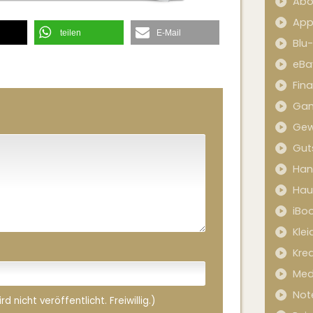
Abo
App
teilen
E-Mail
Blu
eBa
Fin
Ga
Gew
Gut
Han
Hau
iBo
Kle
Kred
Med
Not
 nicht veröffentlicht. Freiwillig.)