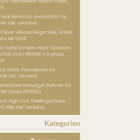
NZIS: Heimwerker eBook-Paket
is
 Pack Benetton Undershirts für
4€ inkl. Versand
tSpar: ellesse Mega Sale, Artikel
its ab 1,00€
de: Satisfyer Men Heat Vibration
0,00€ statt 89,00€ + 6 gratis
kel
ai Strick-Fleecejacke für
99€ inkl. Versand
erstoisser Norweger Pullover für
49€ (statt 89,99€)
sch High-Cut Trekkingschuhe
67,49€ inkl. Versand
Kategorien