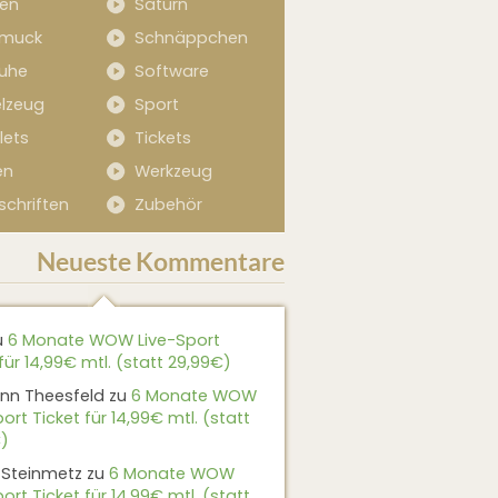
sen
Saturn
muck
Schnäppchen
uhe
Software
elzeug
Sport
lets
Tickets
en
Werkzeug
schriften
Zubehör
Neueste Kommentare
u
6 Monate WOW Live-Sport
für 14,99€ mtl. (statt 29,99€)
nn Theesfeld
zu
6 Monate WOW
ort Ticket für 14,99€ mtl. (statt
)
 Steinmetz
zu
6 Monate WOW
ort Ticket für 14,99€ mtl. (statt