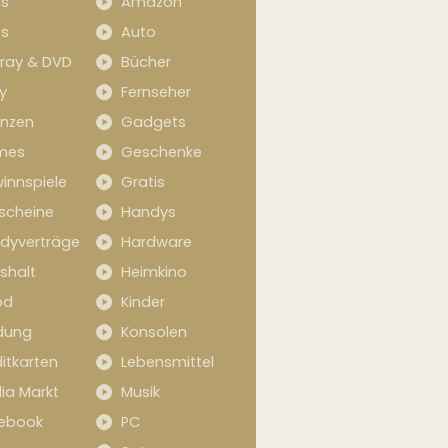
s
Amazon
s
Auto
-ray & DVD
Bücher
y
Fernseher
anzen
Gadgets
mes
Geschenke
innspiele
Gratis
scheine
Handys
dyverträge
Hardware
shalt
Heimkino
od
Kinder
idung
Konsolen
itkarten
Lebensmittel
ia Markt
Musik
ebook
PC