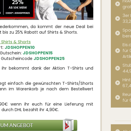
FRA
grat
3er
33,2
iederkommen, da kommt der neue Deal bei
Spor
t bis zu 25% Rabatt auf Shirts & Shorts.
bere
 Shirts & Shorts
Eis.
rt:
JDSHOPPEN10
für 
 Gutschein:
JDSHOPPEN15
Arti
it Gutscheincode
JDSHOPPEN25
Stub
d ihr bekommt dank der Aktion T-Shirts und
44,
Hint
gt einfach die gewünschten T-Shirts/Shorts
67,
ann im Warenkorb je nach dem Bestellwert
Reu
für 
,90€ wenn ihr euch für eine Lieferung mit
durch DHL bezahlt ihr 4,90€.
ZUM ANGEBOT