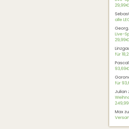
29,99€
Sebas
alle L
Georg.
Live-Sp
29,99€
Linzga
für 18,
Pascal
93,69
Goron
für 93
Julian
Weihna
249,9
Max
z
Versan