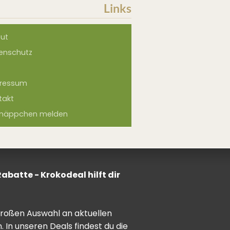
Links
ut
enschutz
ressum
takt
näppchen melden
batte - Krokodeal hilft dir
 großen Auswahl an aktuellen
In unseren Deals findest du die