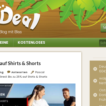
S
EINE
KOSTENLOSES
auf Shirts & Shorts
Deu
60€
ung
Antworten
Pascal
irect: Bis zu 25% auf Shirts & Shorts
waip
Net
Ost
Dor
Frü