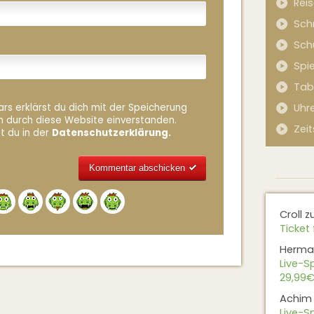
Rei
Sch
Sch
Spi
Tab
rs erklärst du dich mit der Speicherung
Uhr
n durch diese Website einverstanden.
Zeit
t du in der
Datenschutzerklärung.
Alternative:
Croll
z
Ticket 
Herma
Live-Sp
29,99€
Achim
Live-Sp