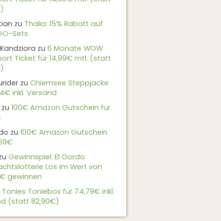
)
tian
zu
Thalia: 15% Rabatt auf
EGO-Sets
Kandziora
zu
6 Monate WOW
ort Ticket für 14,99€ mtl. (statt
)
urider
zu
Chiemsee Steppjacke
24€ inkl. Versand
zu
100€ Amazon Gutschein für
€
do
zu
100€ Amazon Gutschein
,69€
zu
Gewinnspiel: El Gordo
chtslotterie Los im Wert von
9€ gewinnen
u
Tonies Toniebox für 74,79€ inkl.
d (statt 82,90€)