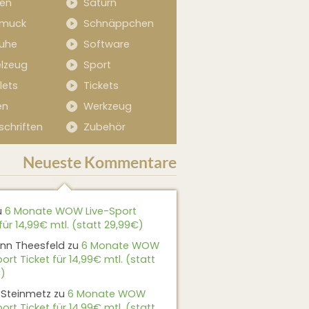
sen
Saturn
muck
Schnäppchen
uhe
Software
elzeug
Sport
lets
Tickets
en
Werkzeug
schriften
Zubehör
Neueste Kommentare
u
6 Monate WOW Live-Sport
für 14,99€ mtl. (statt 29,99€)
nn Theesfeld
zu
6 Monate WOW
ort Ticket für 14,99€ mtl. (statt
)
 Steinmetz
zu
6 Monate WOW
ort Ticket für 14,99€ mtl. (statt