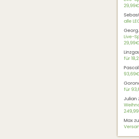
29,99€
Sebas
alle L
Georg.
Live-Sp
29,99€
Linzga
für 18,
Pascal
93,69
Goron
für 93
Julian
Weihna
249,9
Max
z
Versan