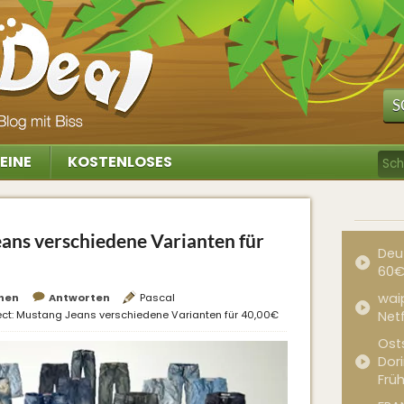
S
EINE
KOSTENLOSES
eans verschiedene Varianten für
Deu
60€
waip
hen
Antworten
Pascal
ect: Mustang Jeans verschiedene Varianten für 40,00€
Net
Ost
Dor
Frü