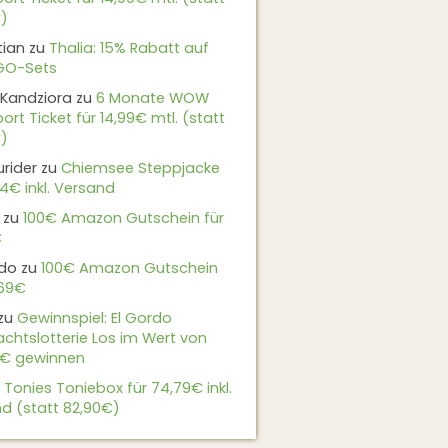
)
tian
zu
Thalia: 15% Rabatt auf
EGO-Sets
Kandziora
zu
6 Monate WOW
ort Ticket für 14,99€ mtl. (statt
)
urider
zu
Chiemsee Steppjacke
24€ inkl. Versand
zu
100€ Amazon Gutschein für
€
do
zu
100€ Amazon Gutschein
,69€
zu
Gewinnspiel: El Gordo
chtslotterie Los im Wert von
9€ gewinnen
u
Tonies Toniebox für 74,79€ inkl.
d (statt 82,90€)