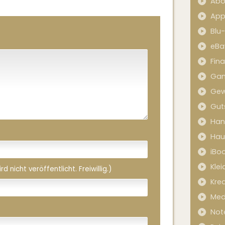
Abo
App
Blu
eBa
Fin
Ga
Gew
Gut
Han
Hau
iBo
Kle
 nicht veröffentlicht. Freiwillig.)
Kred
Med
Not