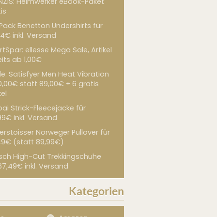
NZIS: Heimwerker eBook-Paket
is
 Pack Benetton Undershirts für
4€ inkl. Versand
tSpar: ellesse Mega Sale, Artikel
its ab 1,00€
de: Satisfyer Men Heat Vibration
0,00€ statt 89,00€ + 6 gratis
kel
ai Strick-Fleecejacke für
99€ inkl. Versand
erstoisser Norweger Pullover für
49€ (statt 89,99€)
sch High-Cut Trekkingschuhe
67,49€ inkl. Versand
Kategorien