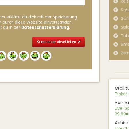
Rei
Sch
rs erklärst du dich mit der Speicherung
Sch
n durch diese Website einverstanden.
Spi
t du in der
Datenschutzerklärung.
Tab
Uhr
Zeit
Alternative:
Croll
z
Ticket 
Herma
Live-Sp
29,99€
Achim
Live-Sp