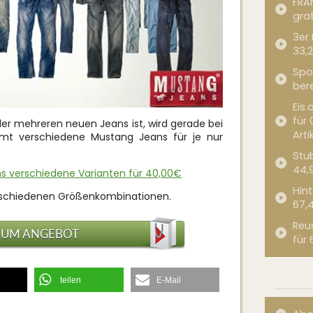
FRA
grat
3er
33,2
Spor
bere
Eis.
für 
er mehreren neuen Jeans ist, wird gerade bei
Arti
mmt verschiedene Mustang Jeans für je nur
Stub
44,
ns verschiedene Varianten für 40,00€
Hint
erschiedenen Größenkombinationen.
67,
Reu
ZUM ANGEBOT
für 
teilen
E-Mail