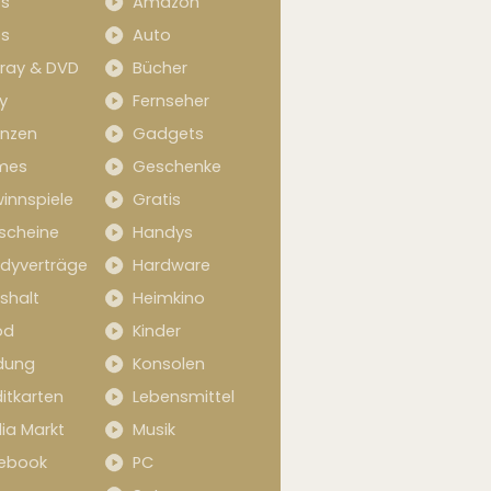
s
Amazon
s
Auto
-ray & DVD
Bücher
y
Fernseher
anzen
Gadgets
mes
Geschenke
innspiele
Gratis
scheine
Handys
dyverträge
Hardware
shalt
Heimkino
od
Kinder
idung
Konsolen
itkarten
Lebensmittel
ia Markt
Musik
ebook
PC