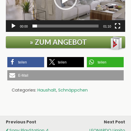
00:00
01:10
» ZUM ANGEBOT
teilen
teilen
teilen
E-Mail
Categories:
Haushalt
,
Schnäppchen
Previous Post
Next Post
Sony PlayStation 4
LEONARDO Limito