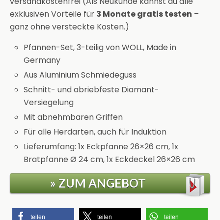
versandkostenfrei (Als Neukunde kannst du alle
exklusiven Vorteile für
3 Monate gratis testen
–
ganz ohne versteckte Kosten.)
Pfannen-Set, 3-teilig von WOLL, Made in
Germany
Aus Aluminium Schmiedeguss
Schnitt- und abriebfeste Diamant-
Versiegelung
Mit abnehmbaren Griffen
Für alle Herdarten, auch für Induktion
Lieferumfang: 1x Eckpfanne 26×26 cm, 1x
Bratpfanne Ø 24 cm, 1x Eckdeckel 26×26 cm
» ZUM ANGEBOT
teilen
teilen
teilen