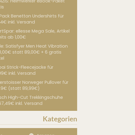
NZIS: Heimwerker eBook-Paket
is
 Pack Benetton Undershirts für
4€ inkl. Versand
tSpar: ellesse Mega Sale, Artikel
its ab 1,00€
de: Satisfyer Men Heat Vibration
0,00€ statt 89,00€ + 6 gratis
kel
ai Strick-Fleecejacke für
99€ inkl. Versand
erstoisser Norweger Pullover für
49€ (statt 89,99€)
sch High-Cut Trekkingschuhe
67,49€ inkl. Versand
Kategorien