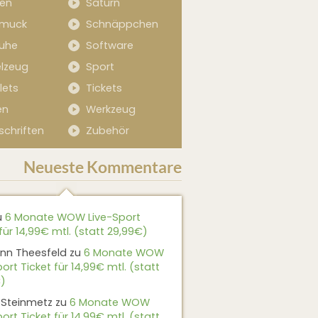
sen
Saturn
muck
Schnäppchen
uhe
Software
elzeug
Sport
lets
Tickets
en
Werkzeug
schriften
Zubehör
Neueste Kommentare
u
6 Monate WOW Live-Sport
für 14,99€ mtl. (statt 29,99€)
nn Theesfeld
zu
6 Monate WOW
ort Ticket für 14,99€ mtl. (statt
)
 Steinmetz
zu
6 Monate WOW
ort Ticket für 14,99€ mtl. (statt