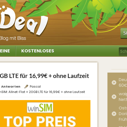
S
EINE
KOSTENLOSES
GB LTE für 16,99€ + ohne Laufzeit
Deu
60€
Antworten
Pascal
nSIM: Allnet-Flat + 20GB LTE für 16,99€ + ohne Laufzeit
waip
Net
Ost
Dor
Frü