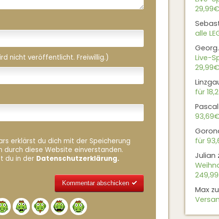
29,99€
Sebas
alle L
Georg.
 nicht veröffentlicht. Freiwillig.)
Live-Sp
29,99€
Linzga
für 18,
Pascal
93,69
Goron
für 93
rs erklärst du dich mit der Speicherung
n durch diese Website einverstanden.
Julian
t du in der
Datenschutzerklärung.
Weihna
249,9
Max
z
Versan
Alternative: