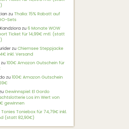
)
tian
zu
Thalia: 15% Rabatt auf
EGO-Sets
Kandziora
zu
6 Monate WOW
ort Ticket für 14,99€ mtl. (statt
)
urider
zu
Chiemsee Steppjacke
24€ inkl. Versand
zu
100€ Amazon Gutschein für
€
do
zu
100€ Amazon Gutschein
,69€
zu
Gewinnspiel: El Gordo
chtslotterie Los im Wert von
9€ gewinnen
u
Tonies Toniebox für 74,79€ inkl.
d (statt 82,90€)