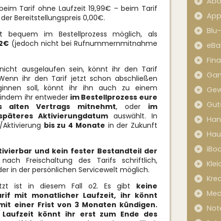
Abo
 beim Tarif ohne Laufzeit 19,99€ – beim Tarif
App
der Bereitstellungspreis 0,00€.
Blu
 bequem im Bestellprozess möglich, als
82€
(jedoch nicht bei Rufnummernmitnahme
eBa
Fin
nicht ausgelaufen sein, könnt ihr den Tarif
Ga
Wenn ihr den Tarif jetzt schon abschließen
eginnen soll, könnt ihr ihn auch zu einem
Gew
indem ihr entweder
im Bestellprozess eure
Gut
 alten Vertrags mitnehmt
, oder
im
 späteres Aktivierungdatum
auswählt. In
Han
m/Aktivierung
bis zu 4 Monate
in der Zukunft
Hau
iBo
tivierbar und kein fester Bestandteil der
 nach Freischaltung des Tarifs schriftlich,
Kle
r in der persönlichen Servicewelt möglich.
Kred
tzt ist in diesem Fall o2. Es gibt
keine
Med
if mit monatlicher Laufzeit, ihr könnt
mit einer Frist von 3 Monaten kündigen.
Not
Laufzeit könnt ihr erst zum Ende des