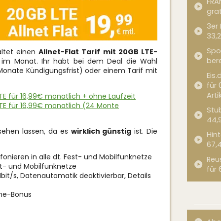
FRA
grat
3er
33,2
Spor
altet einen
Allnet-Flat Tarif mit 20GB LTE-
bere
 im Monat. Ihr habt bei dem Deal die Wahl
 Monate Kündigungsfrist) oder einem Tarif mit
Eis.
für 
Arti
LTE für 16,99€ monatlich + ohne Laufzeit
 LTE für 16,99€ monatlich (24 Monte
Stub
44,
 sehen lassen, da es
wirklich günstig
ist. Die
Hint
67,
efonieren in alle dt. Fest- und Mobilfunknetze
Reu
est- und Mobilfunknetze
für 
it/s, Datenautomatik deaktivierbar, Details
me-Bonus