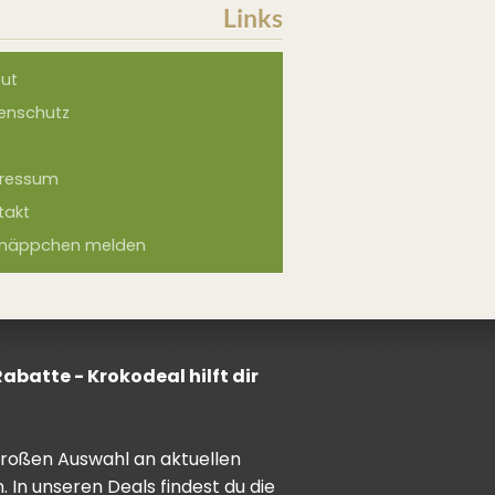
Links
ut
enschutz
ressum
takt
näppchen melden
batte - Krokodeal hilft dir
 großen Auswahl an aktuellen
In unseren Deals findest du die