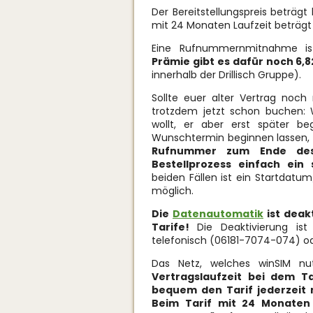
Der Bereitstellungspreis beträgt
mit 24 Monaten Laufzeit beträgt 
Eine Rufnummernmitnahme ist
Prämie gibt es dafür noch 6,
innerhalb der Drillisch Gruppe).
Sollte euer alter Vertrag noch 
trotzdem jetzt schon buchen: 
wollt, er aber erst später b
Wunschtermin beginnen lassen, 
Rufnummer zum Ende des
Bestellprozess einfach ein
beiden Fällen ist ein Startdatu
möglich.
Die
Datenautomatik
ist deak
Tarife!
Die Deaktivierung ist
telefonisch (06181-7074-074) ode
Das Netz, welches winSIM nu
Vertragslaufzeit
bei dem Tar
bequem den Tarif jederzeit 
Beim Tarif mit 24 Monaten 