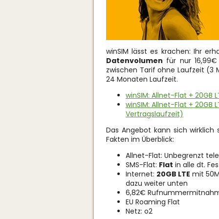
winSIM lässt es krachen: Ihr erh
Datenvolumen
für nur 16,99€
zwischen Tarif ohne Laufzeit (3
24 Monaten Laufzeit.
winSIM: Allnet-Flat + 20GB 
winSIM: Allnet-Flat + 20GB
Vertragslaufzeit)
Das Angebot kann sich wirklich
Fakten im Überblick:
Allnet-Flat: Unbegrenzt tel
SMS-Flat:
Flat
in alle dt. F
Internet:
20GB LTE
mit 50Mb
dazu weiter unten
6,82€ Rufnummermitnah
EU Roaming Flat
Netz: o2