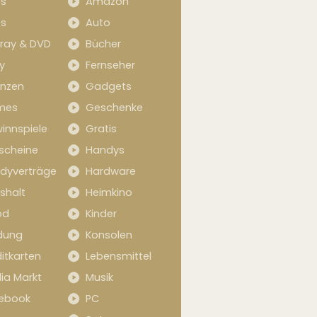
s
Amazon
s
Auto
-ray & DVD
Bücher
y
Fernseher
anzen
Gadgets
mes
Geschenke
innspiele
Gratis
scheine
Handys
dyverträge
Hardware
shalt
Heimkino
od
Kinder
idung
Konsolen
itkarten
Lebensmittel
ia Markt
Musik
ebook
PC