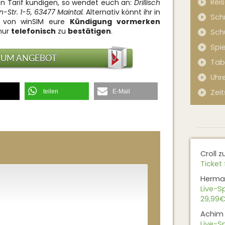
Rei
den Tarif kündigen, so wendet euch an:
Drillisch
tr. 1-5, 63477 Maintal.
Alternativ könnt ihr in
Sch
lt von winSIM eure
Kündigung vormerken
nur
telefonisch
zu
bestätigen
.
Sch
Spi
ZUM ANGEBOT
Tab
Uhr
Zeit
teilen
E-Mail
Croll
z
Ticket 
Herma
Live-Sp
29,99€
Achim
Live-Sp