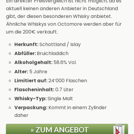
Ein direkter Preisvergleich ist nicht möglich, da es
aktuell keinen anderen Anbieter in Deutschland
gibt, der diesen besonderen Whisky anbietet.
Ähnliche Whiskys von Octomore werden aber für
um die 200€ verkauft.
Herkunft:
Schottland / Islay
Abfüller:
Bruichladdich
Alkoholgehalt:
58.6% Vol.
Alter:
5 Jahre
Limitiert auf:
24’000 Flaschen
Flascheninhalt:
0.7 Liter
Whisky-Typ:
Single Malt
Verpackung:
Kommt in einem Zylinder
daher
» ZUM ANGEBOT