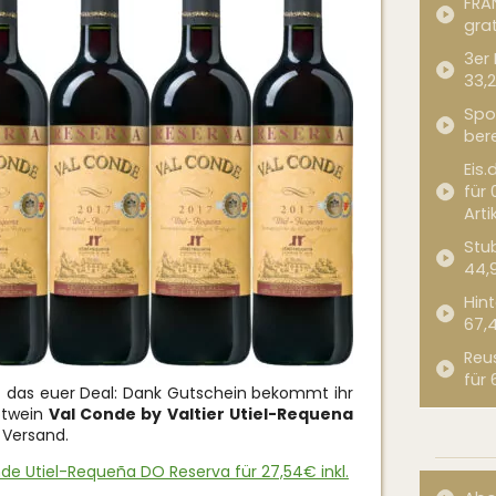
FRA
grat
3er
33,2
Spor
bere
Eis.
für 
Arti
Stub
44,
Hint
67,
Reu
für 
t das euer Deal: Dank Gutschein bekommt ihr
otwein
Val Conde by Valtier Utiel-Requena
 Versand.
de Utiel-Requeña DO Reserva für 27,54€ inkl.