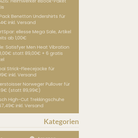
NZIS: Heimwerker eBook-Paket
is
 Pack Benetton Undershirts für
4€ inkl. Versand
tSpar: ellesse Mega Sale, Artikel
its ab 1,00€
de: Satisfyer Men Heat Vibration
0,00€ statt 89,00€ + 6 gratis
kel
ai Strick-Fleecejacke für
99€ inkl. Versand
erstoisser Norweger Pullover für
49€ (statt 89,99€)
sch High-Cut Trekkingschuhe
67,49€ inkl. Versand
Kategorien