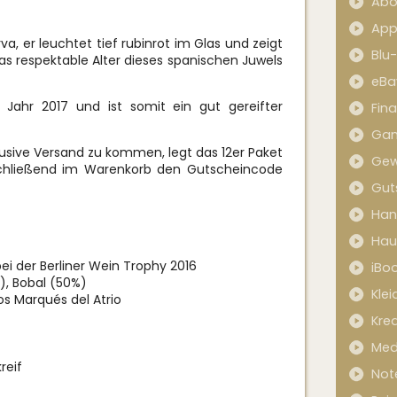
Abo
App
va, er leuchtet tief rubinrot im Glas und zeigt
Blu
as respektable Alter dieses spanischen Juwels
eBa
ahr 2017 und ist somit ein gut gereifter
Fin
Ga
lusive Versand zu kommen, legt das 12er Paket
Gew
schließend im Warenkorb den Gutscheincode
Gut
Han
Hau
ei der Berliner Wein Trophy 2016
iBo
), Bobal (50%)
Kle
s Marqués del Atrio
Kred
Med
reif
Not