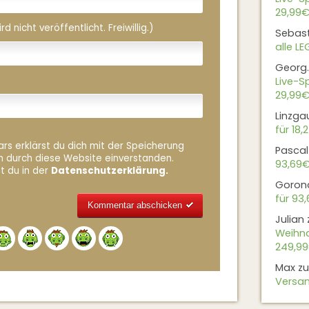
29,99€
 nicht veröffentlicht. Freiwillig.)
Sebas
alle L
Georg.
Live-Sp
29,99€
Linzga
für 18,
rs erklärst du dich mit der Speicherung
Pascal
n durch diese Website einverstanden.
93,69
t du in der
Datenschutzerklärung.
Goron
für 93
Julian
Alternative:
Weihna
249,9
Max
z
Versan