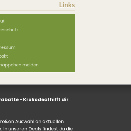
Links
ut
enschutz
ressum
takt
näppchen melden
batte - Krokodeal hilft dir
 großen Auswahl an aktuellen
In unseren Deals findest du die