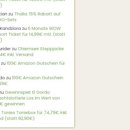
)
tian
zu
Thalia: 15% Rabatt auf
EGO-Sets
Kandziora
zu
6 Monate WOW
ort Ticket für 14,99€ mtl. (statt
)
urider
zu
Chiemsee Steppjacke
24€ inkl. Versand
zu
100€ Amazon Gutschein für
€
do
zu
100€ Amazon Gutschein
,69€
zu
Gewinnspiel: El Gordo
chtslotterie Los im Wert von
9€ gewinnen
u
Tonies Toniebox für 74,79€ inkl.
d (statt 82,90€)