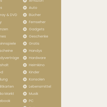
s
Amazon
s
Auto
-ray & DVD
Bücher
y
Fernseher
anzen
Gadgets
mes
Geschenke
innspiele
Gratis
scheine
Handys
dyverträge
Hardware
shalt
Heimkino
od
Kinder
idung
Konsolen
itkarten
Lebensmittel
ia Markt
Musik
ebook
PC