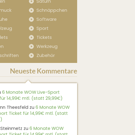
sen
Saturn
muck
Schnäppchen
uhe
Software
elzeug
Sport
lets
Tickets
en
Werkzeug
schriften
Zubehör
Neueste Kommentare
u
6 Monate WOW Live-Sport
für 14,99€ mtl. (statt 29,99€)
nn Theesfeld
zu
6 Monate WOW
ort Ticket für 14,99€ mtl. (statt
)
 Steinmetz
zu
6 Monate WOW
ort Ticket für 14,99€ mtl. (statt