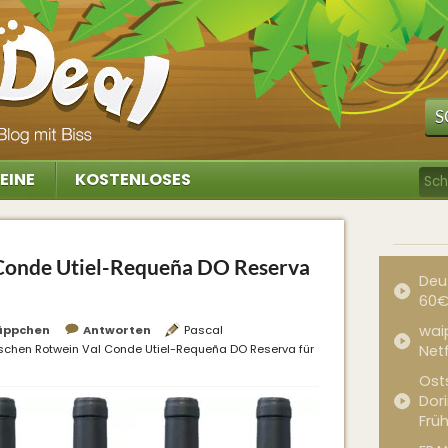
S
EINE
KOSTENLOSES
 Conde Utiel-Requeña DO Reserva
Deu
60€
waip
äppchen
Antworten
Pascal
schen Rotwein Val Conde Utiel-Requeña DO Reserva für
Net
Ost
Dor
Frü