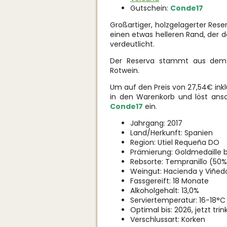
Gutschein:
Conde17
Großartiger, holzgelagerter Reser
einen etwas helleren Rand, der d
verdeutlicht.
Der Reserva stammt aus dem J
Rotwein.
Um auf den Preis von 27,54€ ink
in den Warenkorb und löst an
Conde17
ein.
Jahrgang: 2017
Land/Herkunft: Spanien
Region: Utiel Requeña DO
Prämierung: Goldmedaille b
Rebsorte: Tempranillo (50%
Weingut: Hacienda y Viñedo
Fassgereift: 18 Monate
Alkoholgehalt: 13,0%
Serviertemperatur: 16-18°C
Optimal bis: 2026, jetzt trink
Verschlussart: Korken