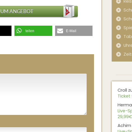
Rei
Sch
ZUM ANGEBOT
Sch
Spi
teilen
E-Mail
Tab
Uhr
Zeit
Croll
z
Ticket 
Herma
Live-Sp
29,99€
Achim
Live-Sp