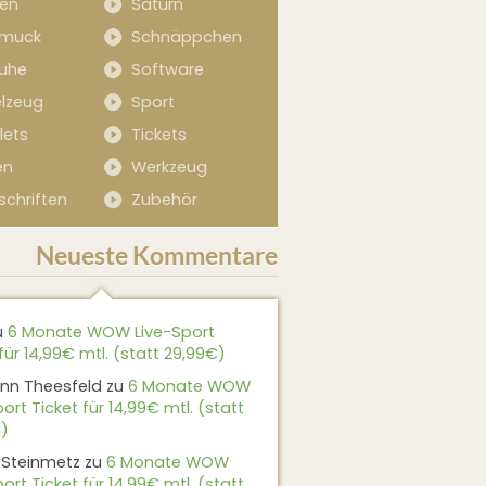
sen
Saturn
muck
Schnäppchen
uhe
Software
elzeug
Sport
lets
Tickets
en
Werkzeug
schriften
Zubehör
Neueste Kommentare
u
6 Monate WOW Live-Sport
für 14,99€ mtl. (statt 29,99€)
nn Theesfeld
zu
6 Monate WOW
ort Ticket für 14,99€ mtl. (statt
)
 Steinmetz
zu
6 Monate WOW
ort Ticket für 14,99€ mtl. (statt