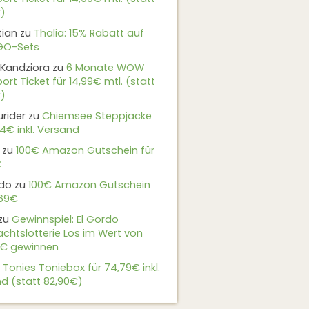
)
tian
zu
Thalia: 15% Rabatt auf
EGO-Sets
Kandziora
zu
6 Monate WOW
ort Ticket für 14,99€ mtl. (statt
)
urider
zu
Chiemsee Steppjacke
24€ inkl. Versand
zu
100€ Amazon Gutschein für
€
do
zu
100€ Amazon Gutschein
,69€
zu
Gewinnspiel: El Gordo
chtslotterie Los im Wert von
9€ gewinnen
u
Tonies Toniebox für 74,79€ inkl.
d (statt 82,90€)