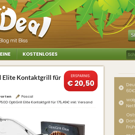
S
EINE
KOSTENLOSES
ERSPARNIS:
Elite Kontaktgrill für
€ 20,50
Deu
60€
worten
Pascal
waip
0D OptiGrill Elite Kontaktgrill für 175,49€ inkl. Versand
Net
Ost
Dor
Frü