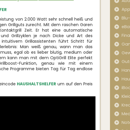
Abo
App
FER
Blu
 Leistung von 2.000 Watt sehr schnell heiß und
n Grillguts zurecht. Mit dem raschen Garen
eBa
ontaktgrill Zeit. Er hat eine automatische
Fin
 und Grillzyklen je nach Dicke und Art des
intuitivem Grillassistenten führt Schritt für
Ga
rillerlebnis: Man weiß genau, wann man das
muss, egal ob es lieber blutig, medium oder
Gew
em kann man mit dem OptiGrill Elite perfekt
Gut
illboost-Funktion, genau wie mit einem
tische Programme bieten Tag für Tag endlose
Han
Hau
heincode
HAUSHALTSHELFER
um auf den Preis
iBo
Kle
Kred
Med
Not