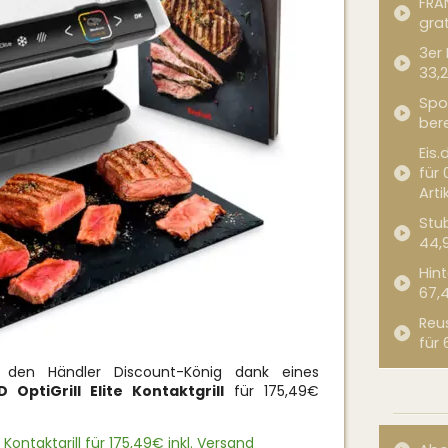
FRA
grat
3er
33,2
Spor
bere
Eis.
für 
Arti
Stub
44,
Hint
67,
Reu
für 
den Händler Discount-König dank eines
OptiGrill Elite Kontaktgrill
für 175,49€
 Kontaktgrill für 175,49€ inkl. Versand