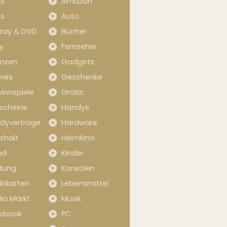
s
Amazon
s
Auto
-ray & DVD
Bücher
y
Fernseher
anzen
Gadgets
mes
Geschenke
innspiele
Gratis
scheine
Handys
dyverträge
Hardware
shalt
Heimkino
od
Kinder
idung
Konsolen
itkarten
Lebensmittel
ia Markt
Musik
ebook
PC