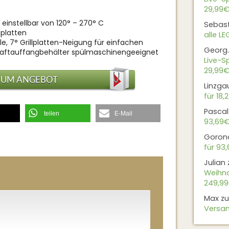
29,99€
einstellbar von 120° – 270° C
Sebas
lplatten
alle L
e, 7° Grillplatten-Neigung für einfachen
Georg.
d Saftauffangbehälter spülmaschinengeeignet
Live-Sp
29,99€
ZUM ANGEBOT
Linzga
für 18,
Pascal
teilen
E-Mail
93,69
Goron
für 93
Julian
Weihna
249,9
Max
z
Versan