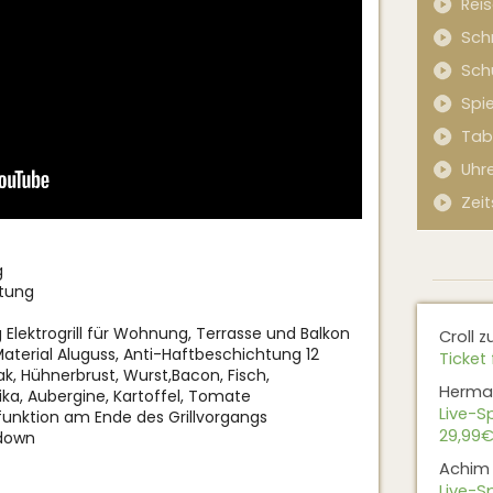
Rei
Sch
Sch
Spi
Tab
Uhr
Zeit
g
htung
Elektrogrill für Wohnung, Terrasse und Balkon
Croll
z
aterial Aluguss, Anti-Haftbeschichtung 12
Ticket 
k, Hühnerbrust, Wurst,Bacon, Fisch,
Herma
ika, Aubergine, Kartoffel, Tomate
Live-Sp
nktion am Ende des Grillvorgangs
29,99€
tdown
Achim
Live-Sp