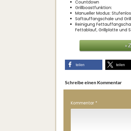
Countdown
Grillboastfunktion:
Manueller Modus: Stufenlos 
Saftauffangschale und Gril
Reinigung Fettauffangschal
Fettablauf, Grillplatte un
» 
teilen
teilen
Schreibe einen Kommentar
Kommentar
*