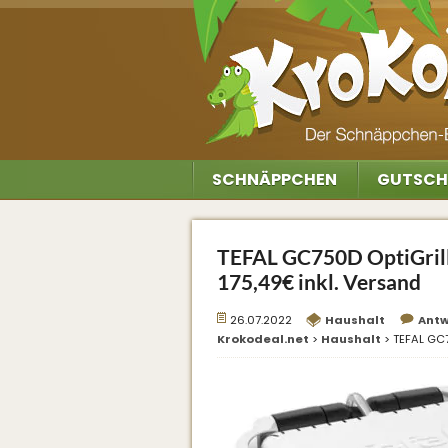
SCHNÄPPCHEN
GUTSCH
TEFAL GC750D OptiGrill 
175,49€ inkl. Versand
26.07.2022
Haushalt
Ant
Krokodeal.net
>
Haushalt
>
TEFAL GC75