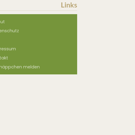
Links
ut
enschutz
ressum
takt
näppchen melden