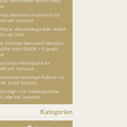
NZIS: Heimwerker eBook-Paket
is
 Pack Benetton Undershirts für
4€ inkl. Versand
tSpar: ellesse Mega Sale, Artikel
its ab 1,00€
de: Satisfyer Men Heat Vibration
0,00€ statt 89,00€ + 6 gratis
kel
ai Strick-Fleecejacke für
99€ inkl. Versand
erstoisser Norweger Pullover für
49€ (statt 89,99€)
sch High-Cut Trekkingschuhe
67,49€ inkl. Versand
Kategorien