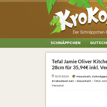
SCHNÄPPCHEN
GUTSCH
Tefal Jamie Oliver Kitch
28cm für 35,94€ inkl. V
10.01.2024
Haushalt
,
Schnäpp
Krokodeal.net
>
Haushalt
>
Tefal Jam
Versand