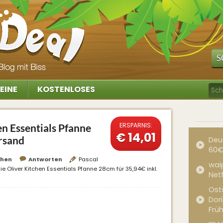
S
EINE
KOSTENLOSES
ERSPARNIS:
en Essentials Pfanne
€ 14,01
ersand
Deu
60€
chen
Antworten
Pascal
waip
ie Oliver Kitchen Essentials Pfanne 28cm für 35,94€ inkl.
Net
Ost
Dor
Frü