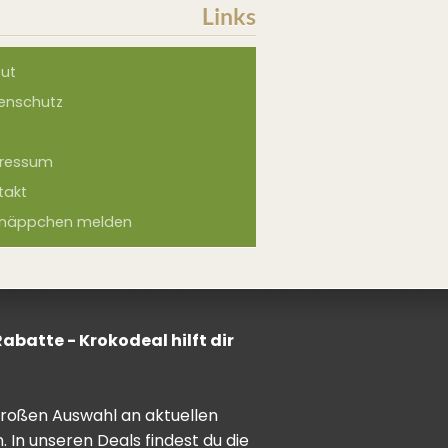
Links
ut
enschutz
ressum
takt
näppchen melden
batte - Krokodeal hilft dir
 großen Auswahl an aktuellen
In unseren Deals findest du die