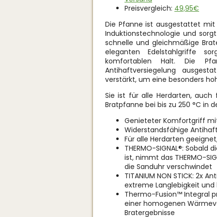
Preisvergleich:
49,95€
Die Pfanne ist ausgestattet mit
Induktionstechnologie und sor
schnelle und gleichmäßige Bra
eleganten Edelstahlgriffe s
komfortablen Halt. Die P
Antihaftversiegelung ausgesta
verstärkt, um eine besonders ho
Sie ist für alle Herdarten, auch
Bratpfanne bei bis zu 250 °C in 
Genieteter Komfortgriff mit
Widerstandsfähige Antihaf
Für alle Herdarten geeignet
THERMO-SIGNAL®: Sobald di
ist, nimmt das THERMO-SIGN
die Sanduhr verschwindet
TITANIUM NON STICK: 2x Ant
extreme Langlebigkeit und 
Thermo-Fusion™ Integral pr
einer homogenen Wärmever
Bratergebnisse