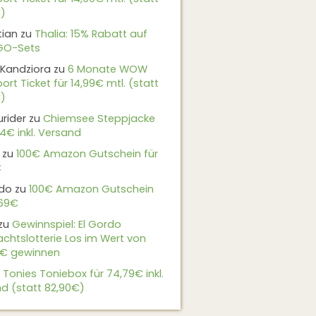
)
tian
zu
Thalia: 15% Rabatt auf
EGO-Sets
Kandziora
zu
6 Monate WOW
ort Ticket für 14,99€ mtl. (statt
)
urider
zu
Chiemsee Steppjacke
24€ inkl. Versand
zu
100€ Amazon Gutschein für
€
do
zu
100€ Amazon Gutschein
,69€
zu
Gewinnspiel: El Gordo
chtslotterie Los im Wert von
9€ gewinnen
u
Tonies Toniebox für 74,79€ inkl.
d (statt 82,90€)