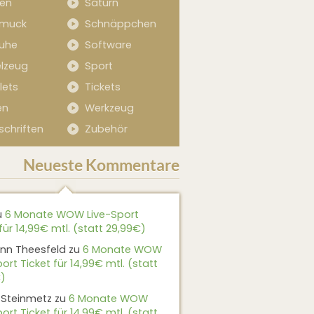
sen
Saturn
muck
Schnäppchen
uhe
Software
elzeug
Sport
lets
Tickets
en
Werkzeug
schriften
Zubehör
Neueste Kommentare
u
6 Monate WOW Live-Sport
für 14,99€ mtl. (statt 29,99€)
nn Theesfeld
zu
6 Monate WOW
ort Ticket für 14,99€ mtl. (statt
)
 Steinmetz
zu
6 Monate WOW
ort Ticket für 14,99€ mtl. (statt