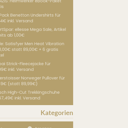
NZIS: Heimwerker eBook-Paket
is
 Pack Benetton Undershirts für
4€ inkl. Versand
tSpar: ellesse Mega Sale, Artikel
its ab 1,00€
de: Satisfyer Men Heat Vibration
0,00€ statt 89,00€ + 6 gratis
kel
ai Strick-Fleecejacke für
99€ inkl. Versand
erstoisser Norweger Pullover für
49€ (statt 89,99€)
sch High-Cut Trekkingschuhe
67,49€ inkl. Versand
Kategorien