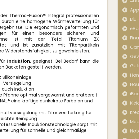
Abo
App
 der Thermo-Fusion™ Integral professionellen
Blu
gt durch eine homogene Wärmeverteilung für
tergebnisse. Die ergonomisch geformten und
eBa
orgen für einen besonders sicheren und
Fin
fanne ist mit der Tefal Titanium 2X
ttet und ist zusätzlich mit Titanpartikeln
Ga
he Widerstandsfähigkeit zu gewährleisten.
Gew
 für
Induktion
, geeignet. Bei Bedarf kann die
Gut
den Backofen gestellt werden.
Han
 Silikoneinlage
t-Versiegelung
Hau
, auch Induktion
iBo
e Pfanne optimal vorgewärmt und bratbereit
AL® eine kräftige dunkelrote Farbe an und
Kle
Kred
ihaftversiegelung mit Titanverstärkung für
leichte Reinigung
Med
ofessionelle Induktionstechnologie sorgt mit
teilung für schnelle und gleichmäßige
Not