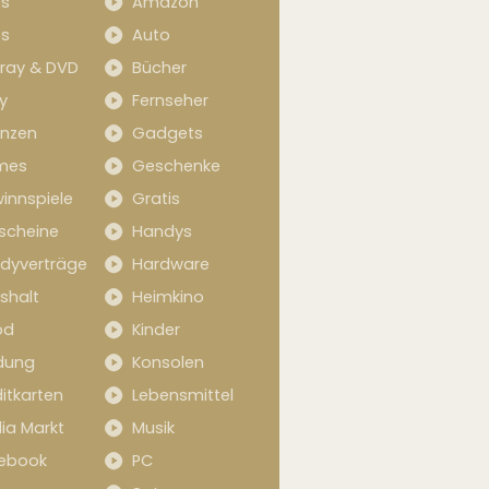
s
Amazon
s
Auto
-ray & DVD
Bücher
y
Fernseher
anzen
Gadgets
mes
Geschenke
innspiele
Gratis
scheine
Handys
dyverträge
Hardware
shalt
Heimkino
od
Kinder
idung
Konsolen
itkarten
Lebensmittel
ia Markt
Musik
ebook
PC