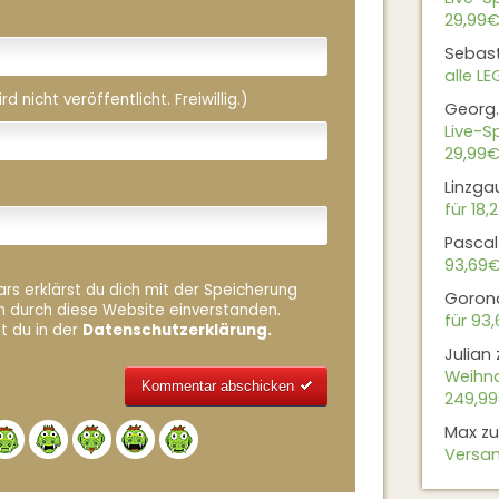
29,99€
Sebas
alle L
 nicht veröffentlicht. Freiwillig.)
Georg.
Live-Sp
29,99€
Linzga
für 18,
Pascal
93,69
rs erklärst du dich mit der Speicherung
Goron
n durch diese Website einverstanden.
für 93
t du in der
Datenschutzerklärung.
Julian
Weihna
249,9
Alternative:
Max
z
Versan