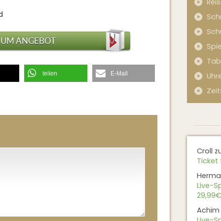
Rei
d
Sch
Sch
ZUM ANGEBOT
Spi
Tab
teilen
E-Mail
Uhr
Zeit
Croll
z
Ticket 
Herma
Live-Sp
29,99€
Achim
Live-Sp