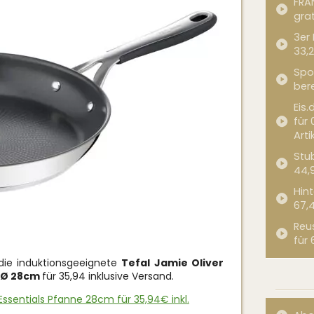
FRA
grat
3er
33,2
Spor
bere
Eis.
für 
Arti
Stub
44,
Hint
67,
Reu
für 
e die induktionsgeeignete
Tefal Jamie Oliver
t Ø 28cm
für 35,94 inklusive Versand.
Essentials Pfanne 28cm für 35,94€ inkl.