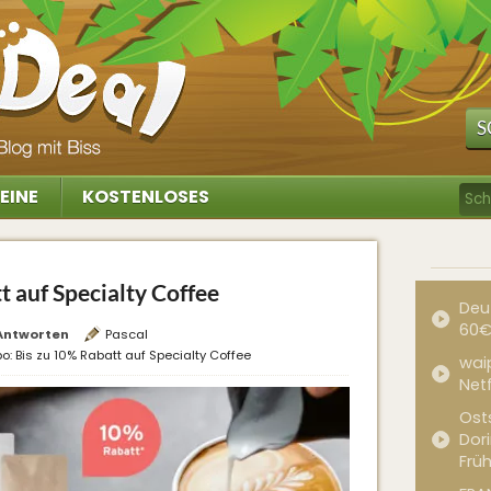
S
EINE
KOSTENLOSES
t auf Specialty Coffee
Deu
60€
Antworten
Pascal
o: Bis zu 10% Rabatt auf Specialty Coffee
waip
Net
Ost
Dor
Frü