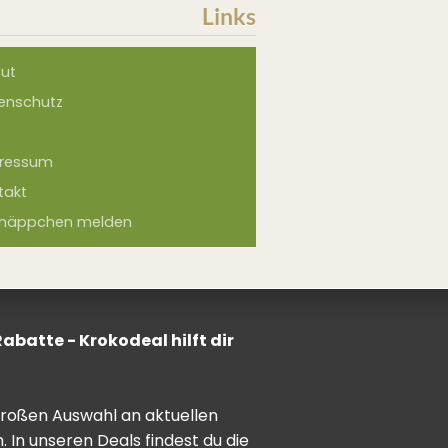
Links
ut
enschutz
ressum
takt
näppchen melden
batte - Krokodeal hilft dir
 großen Auswahl an aktuellen
In unseren Deals findest du die