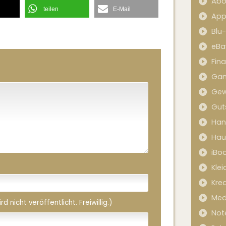
Abo
teilen
E-Mail
App
Blu
eBa
Fin
Ga
Gew
Gut
Han
Hau
iBo
Kle
Kred
Med
 nicht veröffentlicht. Freiwillig.)
Not