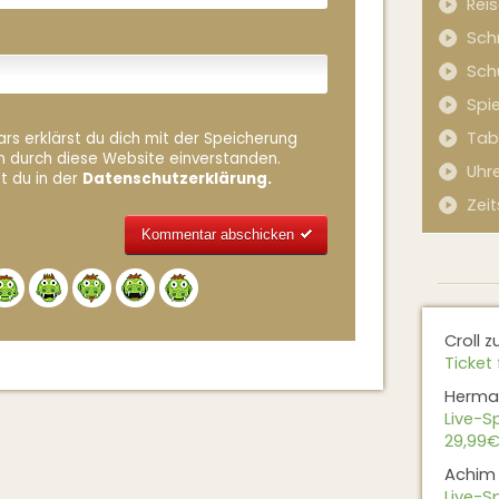
Rei
Sch
Sch
Spi
Tab
rs erklärst du dich mit der Speicherung
n durch diese Website einverstanden.
Uhr
t du in der
Datenschutzerklärung.
Zeit
Alternative:
Croll
z
Ticket 
Herma
Live-Sp
29,99€
Achim
Live-Sp