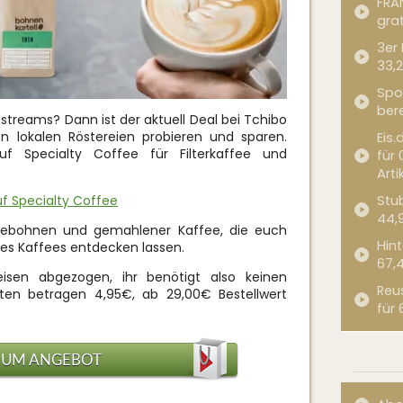
FRA
grat
3er
33,2
Spor
bere
streams? Dann ist der aktuell Deal bei Tchibo
on lokalen Röstereien probieren und sparen.
Eis.
 Specialty Coffee für Filterkaffee und
für 
Arti
uf Specialty Coffee
Stub
44,
eebohnen und gemahlener Kaffee, die euch
Hint
es Kaffees entdecken lassen.
67,
eisen abgezogen, ihr benötigt also keinen
Reu
ten betragen 4,95€, ab 29,00€ Bestellwert
für 
ZUM ANGEBOT