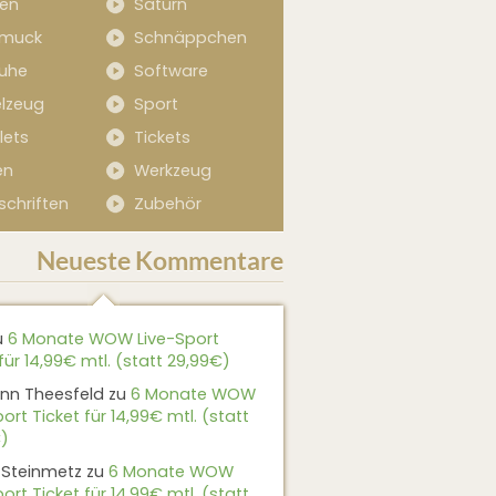
sen
Saturn
muck
Schnäppchen
uhe
Software
elzeug
Sport
lets
Tickets
en
Werkzeug
schriften
Zubehör
Neueste Kommentare
u
6 Monate WOW Live-Sport
für 14,99€ mtl. (statt 29,99€)
nn Theesfeld
zu
6 Monate WOW
ort Ticket für 14,99€ mtl. (statt
)
 Steinmetz
zu
6 Monate WOW
ort Ticket für 14,99€ mtl. (statt