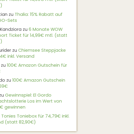
)
tian
zu
Thalia: 15% Rabatt auf
EGO-Sets
Kandziora
zu
6 Monate WOW
ort Ticket für 14,99€ mtl. (statt
)
urider
zu
Chiemsee Steppjacke
24€ inkl. Versand
zu
100€ Amazon Gutschein für
€
do
zu
100€ Amazon Gutschein
,69€
zu
Gewinnspiel: El Gordo
chtslotterie Los im Wert von
9€ gewinnen
u
Tonies Toniebox für 74,79€ inkl.
d (statt 82,90€)