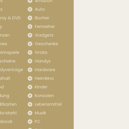
s
Amazon
s
Auto
-ray & DVD
Bücher
y
Fernseher
anzen
Gadgets
mes
Geschenke
innspiele
Gratis
scheine
Handys
dyverträge
Hardware
shalt
Heimkino
od
Kinder
idung
Konsolen
itkarten
Lebensmittel
ia Markt
Musik
ebook
PC