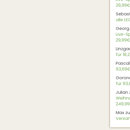
29,99€
Sebas
alle L
Georg.
Live-Sp
29,99€
Linzga
für 18,
Pascal
93,69
Goron
für 93
Julian
Weihna
249,9
Max
z
Versan