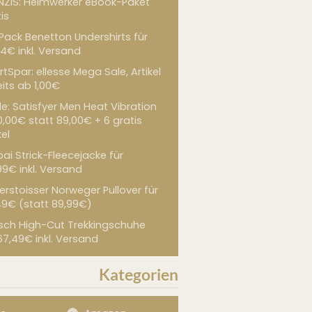
NZIS: Heimwerker eBook-Paket
is
 Pack Benetton Undershirts für
4€ inkl. Versand
tSpar: ellesse Mega Sale, Artikel
its ab 1,00€
de: Satisfyer Men Heat Vibration
0,00€ statt 89,00€ + 6 gratis
kel
ai Strick-Fleecejacke für
99€ inkl. Versand
erstoisser Norweger Pullover für
49€ (statt 89,99€)
sch High-Cut Trekkingschuhe
67,49€ inkl. Versand
Kategorien