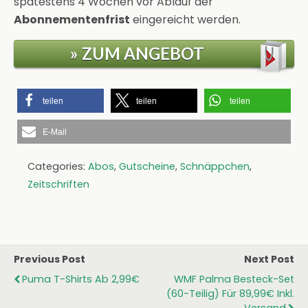
spätestens 4 Wochen vor Ablauf der
Abonnementenfrist
eingereicht werden.
» ZUM ANGEBOT
teilen
teilen
teilen
E-Mail
Categories:
Abos
,
Gutscheine
,
Schnäppchen
,
Zeitschriften
Previous Post
Next Post
Puma T-Shirts Ab 2,99€
WMF Palma Besteck-Set
(60-Teilig) Für 89,99€ Inkl.