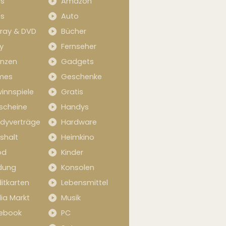
s
Amazon
s
Auto
-ray & DVD
Bücher
y
Fernseher
anzen
Gadgets
mes
Geschenke
innspiele
Gratis
scheine
Handys
dyverträge
Hardware
shalt
Heimkino
od
Kinder
idung
Konsolen
itkarten
Lebensmittel
ia Markt
Musik
ebook
PC