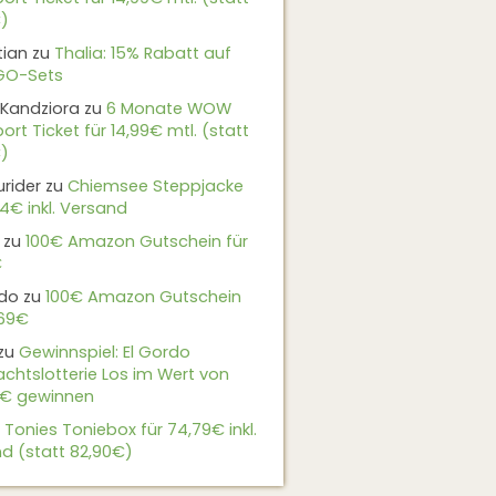
)
tian
zu
Thalia: 15% Rabatt auf
EGO-Sets
Kandziora
zu
6 Monate WOW
ort Ticket für 14,99€ mtl. (statt
)
urider
zu
Chiemsee Steppjacke
24€ inkl. Versand
zu
100€ Amazon Gutschein für
€
do
zu
100€ Amazon Gutschein
,69€
zu
Gewinnspiel: El Gordo
chtslotterie Los im Wert von
9€ gewinnen
u
Tonies Toniebox für 74,79€ inkl.
d (statt 82,90€)