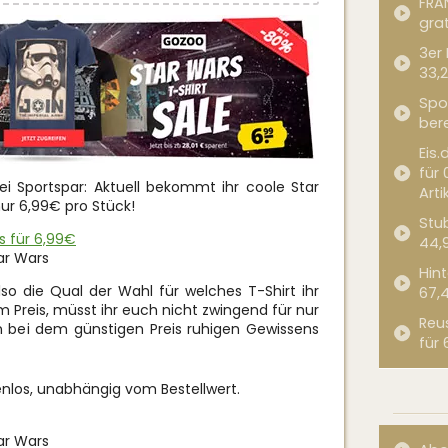
FRA
grat
3er
33,2
Spor
bere
Eis.
für 
i Sportspar: Aktuell bekommt ihr coole Star
Arti
ur 6,99€ pro Stück!
Stub
 für 6,99€
44,
ar Wars
Hint
also die Qual der Wahl für welches T-Shirt ihr
67,
 Preis, müsst ihr euch nicht zwingend für nur
Reu
n bei dem günstigen Preis ruhigen Gewissens
für 
tenlos, unabhängig vom Bestellwert.
ar Wars