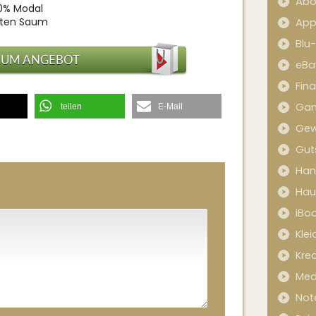
Abo
50% Modal
hten Saum
App
Blu
ZUM ANGEBOT
eBa
Fin
Ga
teilen
E-Mail
Gew
Gut
Han
Hau
iBo
Kle
Kred
Med
Not