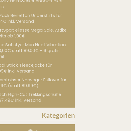
NZIS: Heimwerker eBook-Paket
is
 Pack Benetton Undershirts für
4€ inkl. Versand
tSpar: ellesse Mega Sale, Artikel
its ab 1,00€
de: Satisfyer Men Heat Vibration
0,00€ statt 89,00€ + 6 gratis
kel
ai Strick-Fleecejacke für
99€ inkl. Versand
erstoisser Norweger Pullover für
49€ (statt 89,99€)
sch High-Cut Trekkingschuhe
67,49€ inkl. Versand
Kategorien