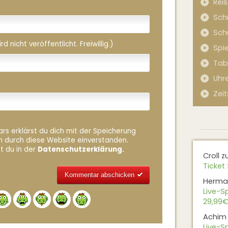
Rei
Sch
Sch
 nicht veröffentlicht. Freiwillig.)
Spi
Tab
Uhr
Zeit
rs erklärst du dich mit der Speicherung
n durch diese Website einverstanden.
t du in der
Datenschutzerklärung.
Croll
z
Ticket 
Herma
Live-Sp
Alternative:
29,99€
Achim
Live-Sp