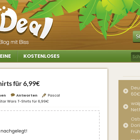
S
EINE
KOSTENLOSES
rts für 6,99€
Deu
60€
hen
Antworten
Pascal
ar Wars T-Shirts für 6,99€
waip
Net
Ost
Dor
 nachgelegt!
Frü