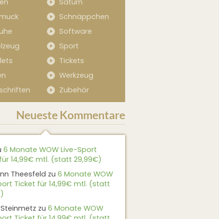
sen
Saturn
muck
Schnäppchen
uhe
Software
elzeug
Sport
lets
Tickets
en
Werkzeug
schriften
Zubehör
Neueste Kommentare
u
6 Monate WOW Live-Sport
für 14,99€ mtl. (statt 29,99€)
nn Theesfeld
zu
6 Monate WOW
ort Ticket für 14,99€ mtl. (statt
)
 Steinmetz
zu
6 Monate WOW
ort Ticket für 14,99€ mtl. (statt