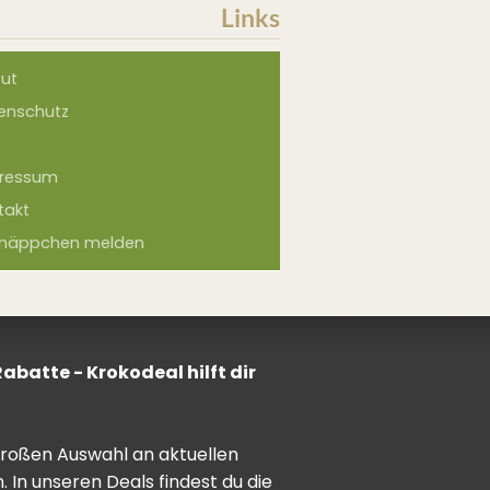
Links
ut
enschutz
ressum
takt
näppchen melden
batte - Krokodeal hilft dir
 großen Auswahl an aktuellen
In unseren Deals findest du die