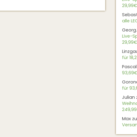
29,99€
Sebas
alle L
Georg.
Live-Sp
29,99€
Linzga
für 18,
Pascal
93,69
Goron
für 93
Julian
Weihna
249,9
Max
z
Versan