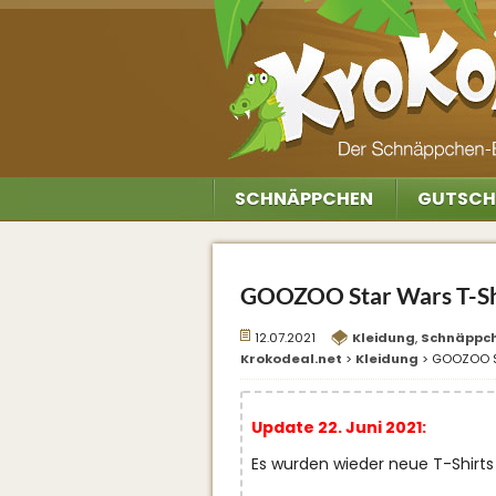
SCHNÄPPCHEN
GUTSCH
GOOZOO Star Wars T-Shi
12.07.2021
Kleidung
,
Schnäppc
Krokodeal.net
>
Kleidung
>
GOOZOO St
Update 22. Juni 2021:
Es wurden wieder neue T-Shirts