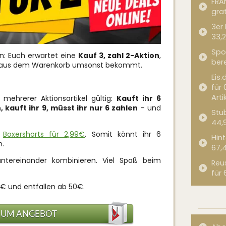
FRA
grat
3er
33,2
Spor
en: Euch erwartet eine
Kauf 3, zahl 2-Aktion
,
bere
kel aus dem Warenkorb umsonst bekommt.
Eis.
für 
Arti
mehrerer Aktionsartikel gültig:
Kauft ihr 6
, kauft ihr 9, müsst ihr nur 6 zahlen
– und
Stub
44,
e
Boxershorts für 2,99€
. Somit könnt ihr 6
Hint
n.
67,
untereinander kombinieren. Viel Spaß beim
Reu
für 
€ und entfallen ab 50€.
ZUM ANGEBOT