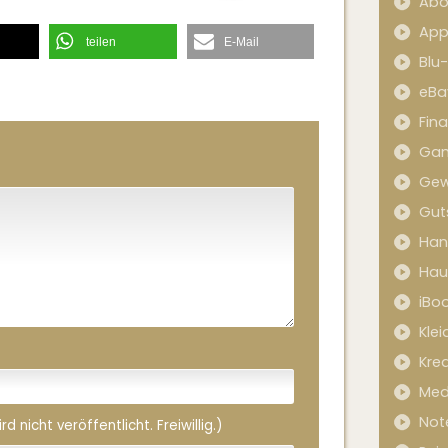
Abo
App
teilen
E-Mail
Blu
eBa
Fin
Ga
Gew
Gut
Han
Hau
iBo
Kle
Kred
Med
Not
 nicht veröffentlicht. Freiwillig.)