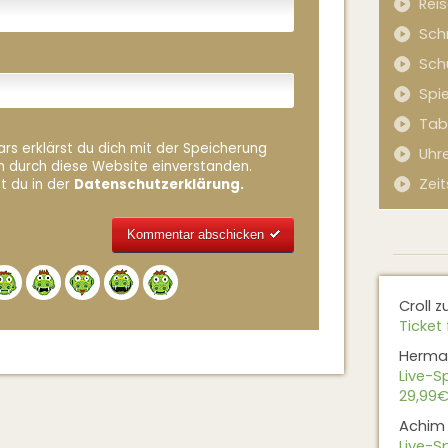
Rei
Sch
Sch
Spi
Tab
rs erklärst du dich mit der Speicherung
Uhr
n durch diese Website einverstanden.
Zeit
t du in der
Datenschutzerklärung.
Alternative:
Croll
z
Ticket 
Herma
Live-Sp
29,99€
Achim
Live-Sp