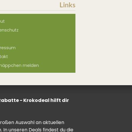
Links
ut
enschutz
ressum
takt
näppchen melden
batte - Krokodeal hilft dir
 großen Auswahl an aktuellen
In unseren Deals findest du die