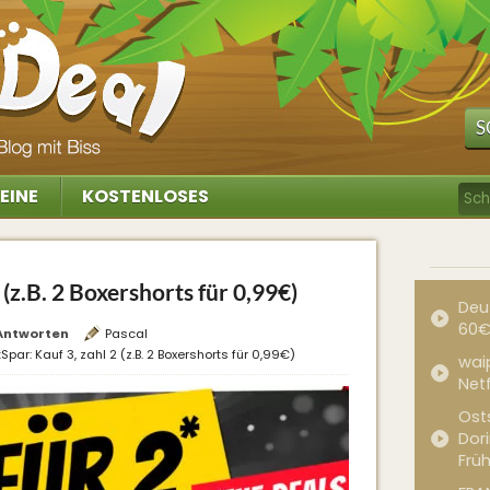
S
EINE
KOSTENLOSES
 (z.B. 2 Boxershorts für 0,99€)
Deu
60€
Antworten
Pascal
Spar: Kauf 3, zahl 2 (z.B. 2 Boxershorts für 0,99€)
waip
Net
Ost
Dor
Frü