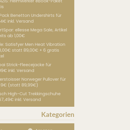
NZIS: Heimwerker eBook-Paket
is
 Pack Benetton Undershirts für
4€ inkl. Versand
tSpar: ellesse Mega Sale, Artikel
its ab 1,00€
de: Satisfyer Men Heat Vibration
0,00€ statt 89,00€ + 6 gratis
kel
ai Strick-Fleecejacke für
99€ inkl. Versand
erstoisser Norweger Pullover für
49€ (statt 89,99€)
sch High-Cut Trekkingschuhe
67,49€ inkl. Versand
Kategorien