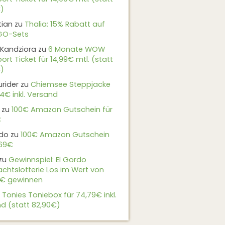
)
tian
zu
Thalia: 15% Rabatt auf
EGO-Sets
Kandziora
zu
6 Monate WOW
ort Ticket für 14,99€ mtl. (statt
)
urider
zu
Chiemsee Steppjacke
24€ inkl. Versand
zu
100€ Amazon Gutschein für
€
do
zu
100€ Amazon Gutschein
,69€
zu
Gewinnspiel: El Gordo
chtslotterie Los im Wert von
9€ gewinnen
u
Tonies Toniebox für 74,79€ inkl.
d (statt 82,90€)