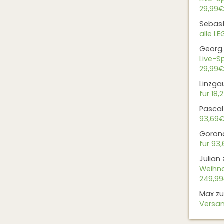
29,99€
Sebas
alle L
Georg.
Live-Sp
29,99€
Linzga
für 18,
Pascal
93,69
Goron
für 93
Julian
Weihna
249,9
Max
z
Versan