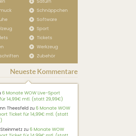
sen
Saturn
muck
Schnäppchen
uhe
Software
elzeug
Sport
lets
Tickets
en
Werkzeug
schriften
Zubehör
Neueste Kommentare
u
6 Monate WOW Live-Sport
für 14,99€ mtl. (statt 29,99€)
nn Theesfeld
zu
6 Monate WOW
ort Ticket für 14,99€ mtl. (statt
)
 Steinmetz
zu
6 Monate WOW
ort Ticket für 14,99€ mtl. (statt