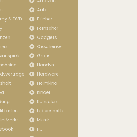
s
Amazon
s
Auto
-ray & DVD
Bücher
y
Fernseher
anzen
Gadgets
mes
Geschenke
innspiele
Gratis
scheine
Handys
dyverträge
Hardware
shalt
Heimkino
od
Kinder
idung
Konsolen
itkarten
Lebensmittel
ia Markt
Musik
ebook
PC