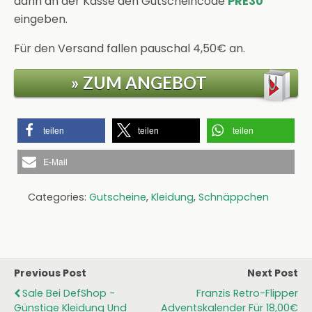
dann an der Kasse den Gutscheincode
PRE30
eingeben.
Für den Versand fallen pauschal 4,50€ an.
» ZUM ANGEBOT
teilen
teilen
teilen
E-Mail
Categories:
Gutscheine
,
Kleidung
,
Schnäppchen
Previous Post
Next Post
Sale Bei DefShop -
Franzis Retro-Flipper
Günstige Kleidung Und
Adventskalender Für 18,00€