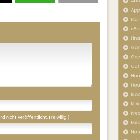
Abo
App
Blu
eBa
Fin
Ga
Gew
Gut
Han
Hau
iBo
Kle
Kred
 nicht veröffentlicht. Freiwillig.)
Med
Not