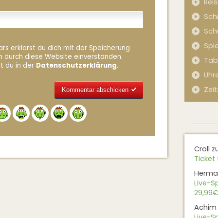
Rei
Sch
Sch
Spi
rs erklärst du dich mit der Speicherung
n durch diese Website einverstanden.
Tab
t du in der
Datenschutzerklärung.
Uhr
Zeit
Alternative:
Croll
z
Ticket 
Herma
Live-Sp
29,99€
Achim
Live-Sp