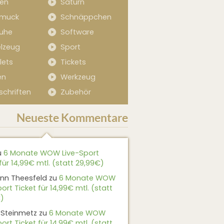
sen
Saturn
muck
Schnäppchen
uhe
Software
elzeug
Sport
lets
Tickets
en
Werkzeug
schriften
Zubehör
Neueste Kommentare
u
6 Monate WOW Live-Sport
für 14,99€ mtl. (statt 29,99€)
nn Theesfeld
zu
6 Monate WOW
ort Ticket für 14,99€ mtl. (statt
)
 Steinmetz
zu
6 Monate WOW
ort Ticket für 14,99€ mtl. (statt