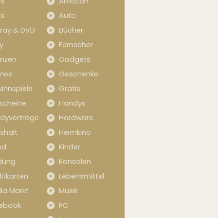
s
Amazon
s
Auto
-ray & DVD
Bücher
y
Fernseher
anzen
Gadgets
mes
Geschenke
innspiele
Gratis
scheine
Handys
dyverträge
Hardware
shalt
Heimkino
od
Kinder
idung
Konsolen
itkarten
Lebensmittel
ia Markt
Musik
ebook
PC