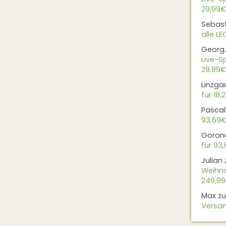
29,99€
Sebas
alle L
Georg.
Live-Sp
29,99€
Linzga
für 18,
Pascal
93,69
Goron
für 93
Julian
Weihna
249,9
Max
z
Versan