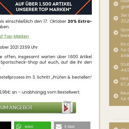
FRA
grat
3er
33,2
is einschließlich den 17. Oktober
20% Extra-
uben.
Spor
bere
auf Top-Marken
Eis.
tober 2021 23:59 Uhr
für 
Arti
 offen, insgesamt warten über 1.600 Artikel
Sportscheck-Shop auf euch, auf die ihr den
Stub
.
44,
tellprozess im 3. Schritt „Prüfen & bestellen“
Hint
67,
 3,95€ an – unabhängig vom Bestellwert.
Reu
für 
ZUM ANGEBOT
teilen
E-Mail