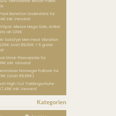
NZIS: Heimwerker eBook-Paket
is
 Pack Benetton Undershirts für
4€ inkl. Versand
tSpar: ellesse Mega Sale, Artikel
its ab 1,00€
de: Satisfyer Men Heat Vibration
0,00€ statt 89,00€ + 6 gratis
kel
ai Strick-Fleecejacke für
99€ inkl. Versand
erstoisser Norweger Pullover für
49€ (statt 89,99€)
sch High-Cut Trekkingschuhe
67,49€ inkl. Versand
Kategorien