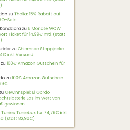
)
tian
zu
Thalia: 15% Rabatt auf
EGO-Sets
Kandziora
zu
6 Monate WOW
ort Ticket für 14,99€ mtl. (statt
)
urider
zu
Chiemsee Steppjacke
24€ inkl. Versand
zu
100€ Amazon Gutschein für
€
do
zu
100€ Amazon Gutschein
,69€
zu
Gewinnspiel: El Gordo
chtslotterie Los im Wert von
9€ gewinnen
u
Tonies Toniebox für 74,79€ inkl.
d (statt 82,90€)