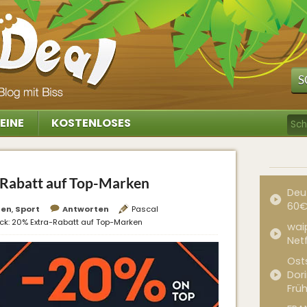
S
EINE
KOSTENLOSES
-Rabatt auf Top-Marken
Deu
60€
hen
,
Sport
Antworten
Pascal
ck: 20% Extra-Rabatt auf Top-Marken
waip
Net
Ost
Dor
Frü