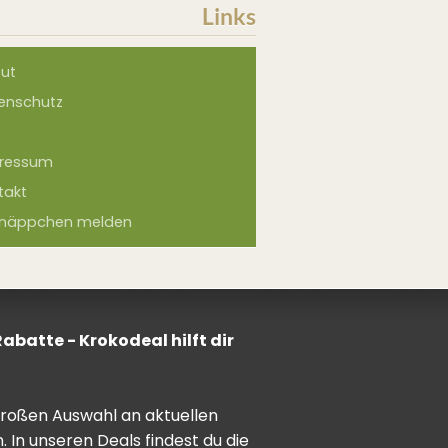
Links
ut
enschutz
ressum
takt
näppchen melden
batte - Krokodeal hilft dir
 großen Auswahl an aktuellen
In unseren Deals findest du die