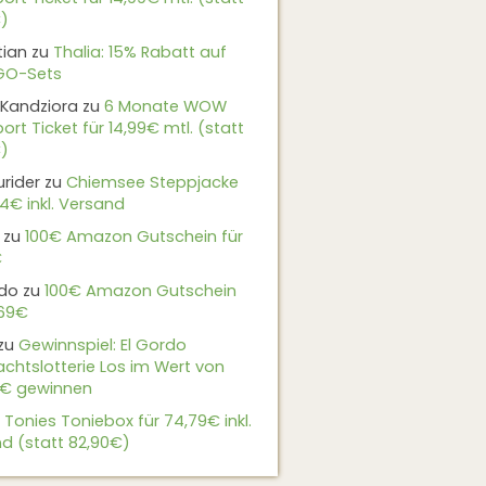
)
tian
zu
Thalia: 15% Rabatt auf
EGO-Sets
Kandziora
zu
6 Monate WOW
ort Ticket für 14,99€ mtl. (statt
)
urider
zu
Chiemsee Steppjacke
24€ inkl. Versand
zu
100€ Amazon Gutschein für
€
do
zu
100€ Amazon Gutschein
,69€
zu
Gewinnspiel: El Gordo
chtslotterie Los im Wert von
9€ gewinnen
u
Tonies Toniebox für 74,79€ inkl.
d (statt 82,90€)