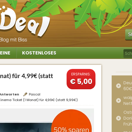
S
EINE
KOSTENLOSES
ERSPARNIS:
at) für 4,99€ (statt
€ 5,00
Deu
60€
Antworten
Pascal
waip
Cinema Ticket (1 Monat) für 4,99€ (statt 9,99€)
Net
Ost
Dor
Frü