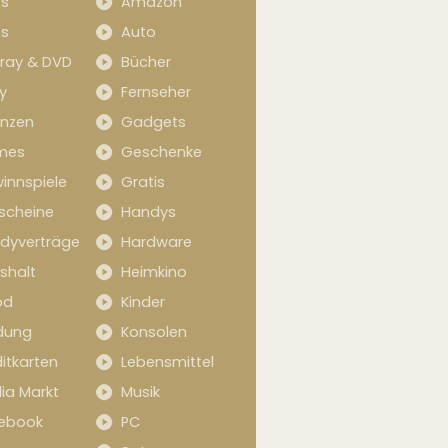
s
Amazon
s
Auto
-ray & DVD
Bücher
y
Fernseher
anzen
Gadgets
mes
Geschenke
innspiele
Gratis
scheine
Handys
dyverträge
Hardware
shalt
Heimkino
od
Kinder
idung
Konsolen
itkarten
Lebensmittel
ia Markt
Musik
ebook
PC