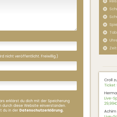
Rei
Sch
Sch
Spi
Tab
Uhr
Zeit
 nicht veröffentlicht. Freiwillig.)
Croll
z
Ticket 
Herma
Live-Sp
rs erklärst du dich mit der Speicherung
29,99€
n durch diese Website einverstanden.
t du in der
Datenschutzerklärung.
Achim
Live-Sp