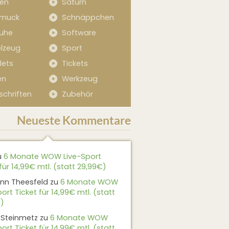
sen
Saturn
muck
Schnäppchen
uhe
Software
elzeug
Sport
lets
Tickets
en
Werkzeug
schriften
Zubehör
Neueste Kommentare
u
6 Monate WOW Live-Sport
für 14,99€ mtl. (statt 29,99€)
nn Theesfeld
zu
6 Monate WOW
ort Ticket für 14,99€ mtl. (statt
)
 Steinmetz
zu
6 Monate WOW
ort Ticket für 14,99€ mtl. (statt