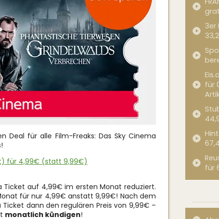
FRA
grat
3er
33,2
Spor
bere
Eis.
für 
Arti
Stub
44,
Hint
len Deal für alle Film-Freaks: Das Sky Cinema
67,
!
Reu
) für 4,99€ (statt 9,99€)
für 
a Ticket auf 4,99€ im ersten Monat reduziert.
onat für nur 4,99€ anstatt 9,99€! Nach dem
Ticket dann den regulären Preis von 9,99€ –
it
monatlich kündigen
!