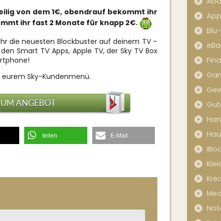
Abo
nteilig von dem 1€, obendrauf bekommt ihr
App
ommt ihr fast 2 Monate für knapp 2€.
Blu
hr die neuesten Blockbuster auf deinem TV –
eBa
 den Smart TV Apps, Apple TV, der Sky TV Box
artphone!
Fin
Ga
in eurem Sky-Kundenmenü.
Gew
ZUM ANGEBOT
Gut
Han
Hau
teilen
E-Mail
iBo
Kle
Kred
Med
Not