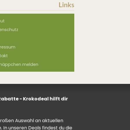
Links
ut
enschutz
ressum
takt
näppchen melden
batte - Krokodeal hilft dir
 großen Auswahl an aktuellen
In unseren Deals findest du die