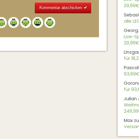
29,99€
Sebas
Alternative:
alle L
Georg.
Live-Sp
29,99€
Linzga
für 18,
Pascal
93,69
Goron
für 93
Julian
Weihna
249,9
Max
z
Versan