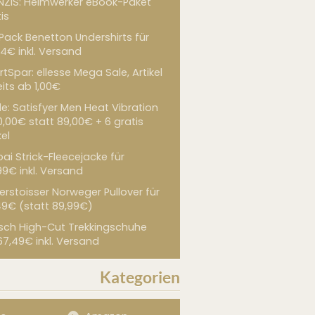
NZIS: Heimwerker eBook-Paket
is
 Pack Benetton Undershirts für
4€ inkl. Versand
tSpar: ellesse Mega Sale, Artikel
its ab 1,00€
de: Satisfyer Men Heat Vibration
0,00€ statt 89,00€ + 6 gratis
kel
ai Strick-Fleecejacke für
99€ inkl. Versand
erstoisser Norweger Pullover für
49€ (statt 89,99€)
sch High-Cut Trekkingschuhe
67,49€ inkl. Versand
Kategorien