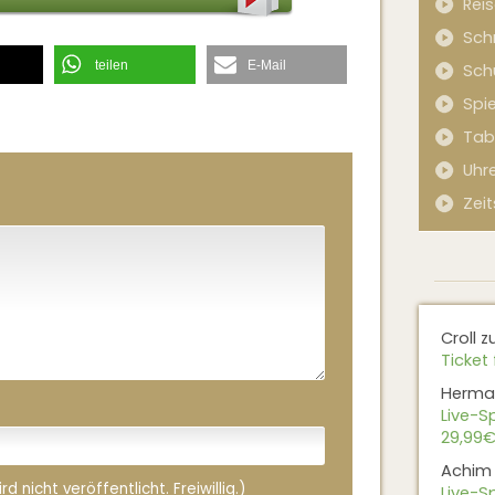
Rei
Sch
teilen
E-Mail
Sch
Spi
Tab
Uhr
Zeit
Croll
z
Ticket 
Herma
Live-Sp
29,99€
Achim
 nicht veröffentlicht. Freiwillig.)
Live-Sp