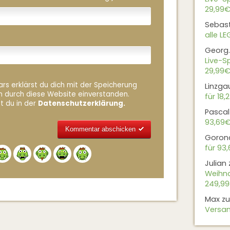
29,99€
Sebas
alle L
Georg.
Live-Sp
29,99€
rs erklärst du dich mit der Speicherung
Linzga
n durch diese Website einverstanden.
für 18,
t du in der
Datenschutzerklärung.
Pascal
93,69
Goron
für 93
Alternative:
Julian
Weihna
249,9
Max
z
Versan