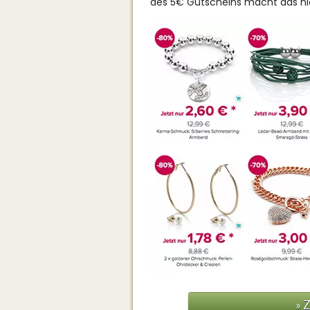
des 5€ Gutscheins macht das ni
» 