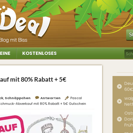
S
EINE
KOSTENLOSES
auf mit 80% Rabatt + 5€
Deu
60€
waip
ck
,
Schnäppchen
Antworten
Pascal
: Schmuck-Abverkauf mit 80% Rabatt + 5€ Gutschein
Net
Ost
Dor
Frü