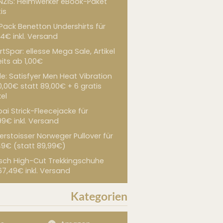
NZIS: Heimwerker eBook-Paket
is
 Pack Benetton Undershirts für
4€ inkl. Versand
tSpar: ellesse Mega Sale, Artikel
its ab 1,00€
de: Satisfyer Men Heat Vibration
0,00€ statt 89,00€ + 6 gratis
kel
ai Strick-Fleecejacke für
99€ inkl. Versand
erstoisser Norweger Pullover für
49€ (statt 89,99€)
sch High-Cut Trekkingschuhe
67,49€ inkl. Versand
Kategorien