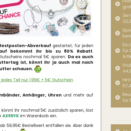
FRA
grat
3er
33,2
Spor
bere
Eis.
Restposten-Abverkauf
gestartet; für jeden
für 
kauf bekommt ihr bis zu 80% Rabatt
.
Arti
s Gutscheins nochmal 5€ sparen.
Da es auch
ttertag ist, könnt ihr ja auch mal nach
Stub
utter schauen.
44,
 jedes Teil nur 1,99€ + 5€ Gutschein
Hint
67,
Reu
rmbänder, Anhänger, Uhren
und mehr auf
für 
o könnt ihr nochmal 5€ zusätzlich sparen, löst
de
AX55YK
im Warenkorb ein.
ab 59,95€ Bestellwert entfallen sie. Aber dank