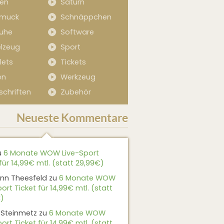
sen
Saturn
muck
Schnäppchen
uhe
Software
elzeug
Sport
lets
Tickets
en
Werkzeug
schriften
Zubehör
Neueste Kommentare
u
6 Monate WOW Live-Sport
für 14,99€ mtl. (statt 29,99€)
nn Theesfeld
zu
6 Monate WOW
ort Ticket für 14,99€ mtl. (statt
)
 Steinmetz
zu
6 Monate WOW
ort Ticket für 14,99€ mtl. (statt