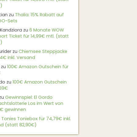
)
tian
zu
Thalia: 15% Rabatt auf
EGO-Sets
Kandziora
zu
6 Monate WOW
ort Ticket für 14,99€ mtl. (statt
)
urider
zu
Chiemsee Steppjacke
24€ inkl. Versand
zu
100€ Amazon Gutschein für
€
do
zu
100€ Amazon Gutschein
,69€
zu
Gewinnspiel: El Gordo
chtslotterie Los im Wert von
9€ gewinnen
u
Tonies Toniebox für 74,79€ inkl.
d (statt 82,90€)