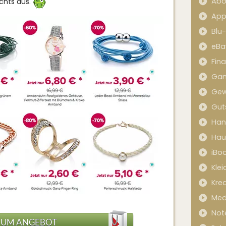
Abo
chts aus.
App
Blu
eBa
Fin
Ga
Gew
Gut
Han
Hau
iBo
Kle
Kred
Med
Not
ZUM ANGEBOT