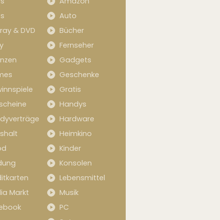
s
Amazon
s
Auto
-ray & DVD
Bücher
y
Fernseher
anzen
Gadgets
mes
Geschenke
innspiele
Gratis
scheine
Handys
dyverträge
Hardware
shalt
Heimkino
od
Kinder
idung
Konsolen
itkarten
Lebensmittel
ia Markt
Musik
ebook
PC