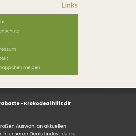
Links
ut
enschutz
ressum
takt
näppchen melden
batte - Krokodeal hilft dir
 großen Auswahl an aktuellen
In unseren Deals findest du die