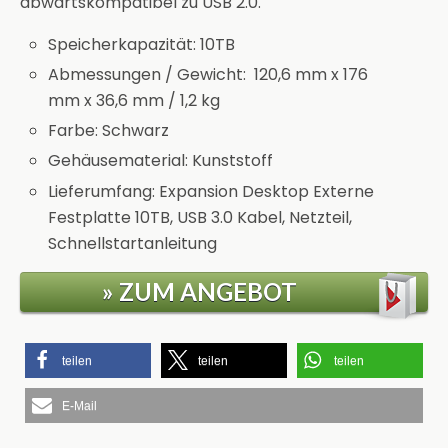
abwärtskompatibel zu USB 2.0.
Speicherkapazität: 10TB
Abmessungen / Gewicht: 120,6 mm x 176
mm x 36,6 mm / 1,2 kg
Farbe: Schwarz
Gehäusematerial: Kunststoff
Lieferumfang: Expansion Desktop Externe
Festplatte 10TB, USB 3.0 Kabel, Netzteil,
Schnellstartanleitung
» ZUM ANGEBOT
teilen
teilen
teilen
E-Mail