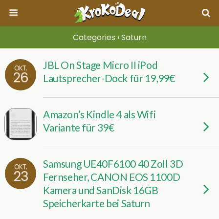
Categories ›
Saturn
JBL On Stage Micro II iPod
OKT.
26
Lautsprecher-Dock für 19,99€
Amazon’s Kindle 4 als Wifi
Variante für 39€
Samsung UE40F6100 40 Zoll 3D
OKT.
23
Fernseher, CANON EOS 1100D
Kamera und SanDisk 16GB
Speicherkarte bei Saturn