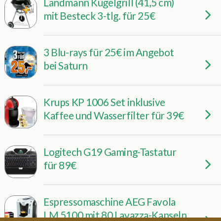
Landmann Kugelgrill (41,5 cm)
mit Besteck 3-tlg. für 25€
3 Blu-rays für 25€ im Angebot
bei Saturn
Krups KP 1006 Set inklusive
Kaffee und Wasserfilter für 39€
Logitech G19 Gaming-Tastatur
für 89€
Espressomaschine AEG Favola
LM 5100 mit 80 Lavazza-Kapseln