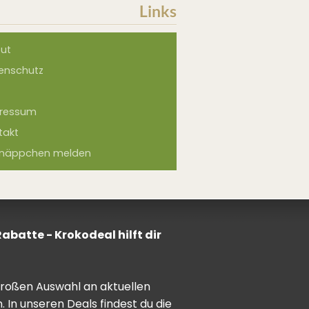
Links
ut
enschutz
ressum
takt
näppchen melden
batte - Krokodeal hilft dir
 großen Auswahl an aktuellen
In unseren Deals findest du die