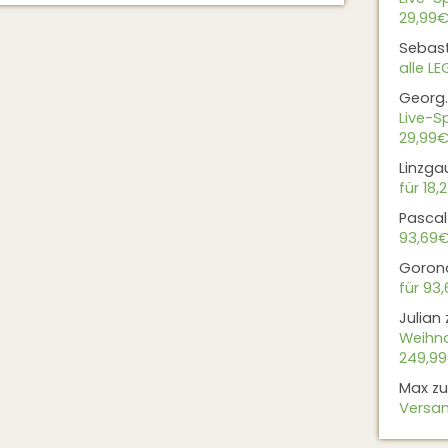
29,99€
Sebas
alle L
Georg.
Live-Sp
29,99€
Linzga
für 18,
Pascal
93,69
Goron
für 93
Julian
Weihna
249,9
Max
z
Versan