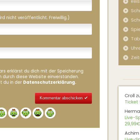
Rei
Sch
 nicht veröffentlicht. Freiwillig.)
Sch
Spi
Tab
Uhr
Zeit
rs erklärst du dich mit der Speicherung
n durch diese Website einverstanden.
t du in der
Datenschutzerklärung.
Croll
z
Ticket 
Alternative:
Herma
Live-Sp
29,99€
Achim
Live-Sp