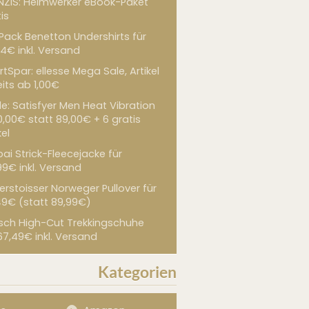
NZIS: Heimwerker eBook-Paket
is
 Pack Benetton Undershirts für
4€ inkl. Versand
tSpar: ellesse Mega Sale, Artikel
its ab 1,00€
de: Satisfyer Men Heat Vibration
0,00€ statt 89,00€ + 6 gratis
kel
ai Strick-Fleecejacke für
99€ inkl. Versand
erstoisser Norweger Pullover für
49€ (statt 89,99€)
sch High-Cut Trekkingschuhe
67,49€ inkl. Versand
Kategorien