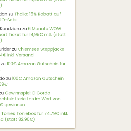
)
tian
zu
Thalia: 15% Rabatt auf
EGO-Sets
Kandziora
zu
6 Monate WOW
ort Ticket für 14,99€ mtl. (statt
)
urider
zu
Chiemsee Steppjacke
24€ inkl. Versand
zu
100€ Amazon Gutschein für
€
do
zu
100€ Amazon Gutschein
,69€
zu
Gewinnspiel: El Gordo
chtslotterie Los im Wert von
9€ gewinnen
u
Tonies Toniebox für 74,79€ inkl.
d (statt 82,90€)