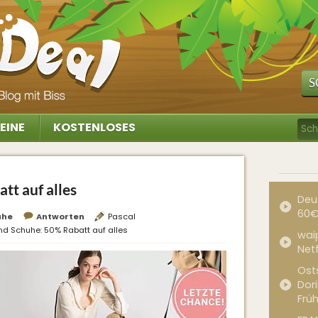
S
EINE
KOSTENLOSES
tt auf alles
Deu
60€
uhe
Antworten
Pascal
nd Schuhe: 50% Rabatt auf alles
waip
Net
Ost
Dor
Frü