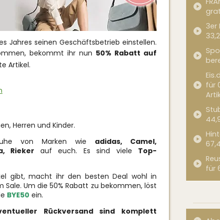
FRA
grat
3er
33,2
s Jahres seinen Geschäftsbetrieb einstellen.
Spor
kommen, bekommt ihr nun
50% Rabatt auf
bere
e Artikel.
Eis.
für 
n
Arti
Stub
44,
en, Herren und Kinder.
Hint
chuhe von Marken wie
adidas,
Camel,
67,
a, Rieker
auf euch. Es sind viele
Top-
Reu
für 
kel gibt, macht ihr den besten Deal wohl in
m Sale. Um die 50% Rabatt zu bekommen, löst
de
BYE50
ein.
entueller Rückversand sind komplett