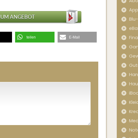
Abo
App
ZUM ANGEBOT
Blu
eBa
Fin
teilen
E-Mail
Ga
Gew
Gut
Han
Hau
iBo
Kle
Kred
Med
Not