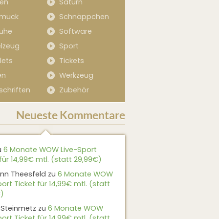
sen
Saturn
muck
Schnäppchen
uhe
Software
elzeug
Sport
lets
Tickets
en
Werkzeug
schriften
Zubehör
Neueste Kommentare
u
6 Monate WOW Live-Sport
für 14,99€ mtl. (statt 29,99€)
nn Theesfeld
zu
6 Monate WOW
ort Ticket für 14,99€ mtl. (statt
)
 Steinmetz
zu
6 Monate WOW
ort Ticket für 14,99€ mtl. (statt