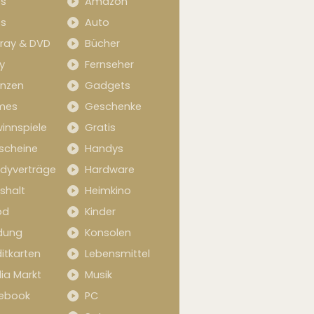
s
Amazon
s
Auto
-ray & DVD
Bücher
y
Fernseher
anzen
Gadgets
mes
Geschenke
innspiele
Gratis
scheine
Handys
dyverträge
Hardware
shalt
Heimkino
od
Kinder
idung
Konsolen
itkarten
Lebensmittel
ia Markt
Musik
ebook
PC