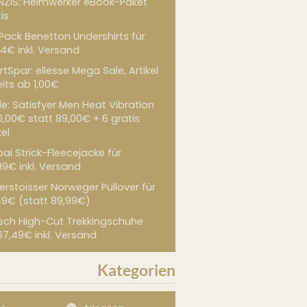
NZIS: Heimwerker eBook-Paket
is
 Pack Benetton Undershirts für
4€ inkl. Versand
tSpar: ellesse Mega Sale, Artikel
its ab 1,00€
de: Satisfyer Men Heat Vibration
0,00€ statt 89,00€ + 6 gratis
kel
ai Strick-Fleecejacke für
99€ inkl. Versand
erstoisser Norweger Pullover für
49€ (statt 89,99€)
sch High-Cut Trekkingschuhe
67,49€ inkl. Versand
Kategorien