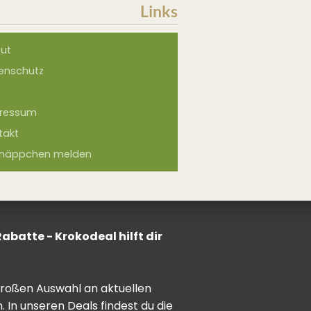
Links
ut
enschutz
ressum
takt
näppchen melden
batte - Krokodeal hilft dir
 großen Auswahl an aktuellen
In unseren Deals findest du die