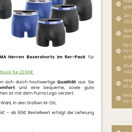
FRA
grat
3er
33,2
Spor
bere
Eis.
für 
MA Herren Boxershorts im 6er-Pack
für
Arti
Stub
44,
Stück für 22,50€
Hint
n sich durch hochwertige
Qualität
aus. Sie
67,
omfort
und eine bequeme, sowie gute
chen ist mit dem Puma Logo verziert.
Reu
für 
 Wahl, in den Größen M-2XL.
€ – ab 60€ Bestellwert erfolgt die Lieferung