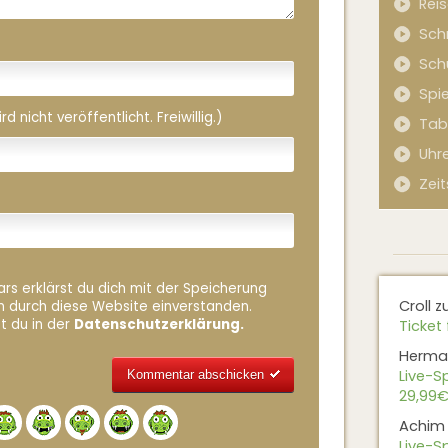
Rei
Sch
Sch
Spi
 nicht veröffentlicht. Freiwillig.)
Tab
Uhr
Zeit
rs erklärst du dich mit der Speicherung
Croll
z
n durch diese Website einverstanden.
t du in der
Datenschutzerklärung.
Ticket 
Herma
Live-Sp
29,99€
Alternative:
Achim
Live-Sp