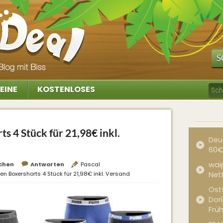
S
EINE
KOSTENLOSES
 4 Stück für 21,98€ inkl.
Deu
60€
waip
chen
Antworten
Pascal
n Boxershorts 4 Stück für 21,98€ inkl. Versand
Net
Ost
Dor
Frü