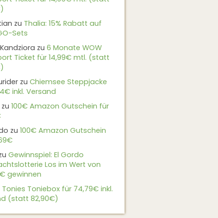
)
tian
zu
Thalia: 15% Rabatt auf
EGO-Sets
Kandziora
zu
6 Monate WOW
ort Ticket für 14,99€ mtl. (statt
)
urider
zu
Chiemsee Steppjacke
24€ inkl. Versand
zu
100€ Amazon Gutschein für
€
do
zu
100€ Amazon Gutschein
,69€
zu
Gewinnspiel: El Gordo
chtslotterie Los im Wert von
9€ gewinnen
u
Tonies Toniebox für 74,79€ inkl.
d (statt 82,90€)