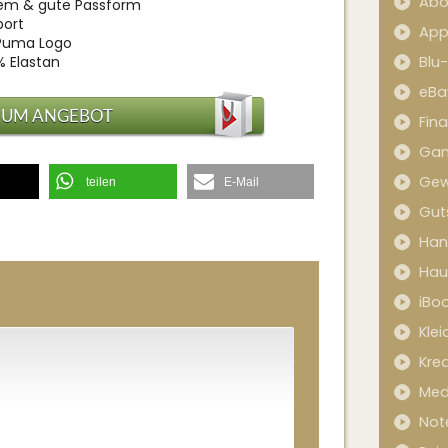
Abo
em & gute Passform
port
App
 Puma Logo
% Elastan
Blu
eBa
ZUM ANGEBOT
Fin
Ga
Gew
teilen
E-Mail
Gut
Han
Hau
iBo
Kle
Kred
Med
Not