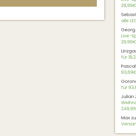
29,99€
Sebas
alle L
Georg.
Live-Sp
29,99€
Linzga
für 18,
Pascal
93,69
Goron
für 93
Julian
Weihna
249,9
Max
z
Versan