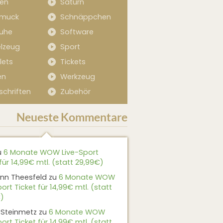
sen
Saturn
muck
Schnäppchen
uhe
Software
elzeug
Sport
lets
Tickets
en
Werkzeug
schriften
Zubehör
Neueste Kommentare
u
6 Monate WOW Live-Sport
für 14,99€ mtl. (statt 29,99€)
nn Theesfeld
zu
6 Monate WOW
ort Ticket für 14,99€ mtl. (statt
)
 Steinmetz
zu
6 Monate WOW
ort Ticket für 14,99€ mtl. (statt