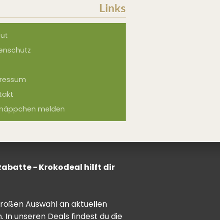
Links
ut
enschutz
ressum
takt
näppchen melden
batte - Krokodeal hilft dir
 großen Auswahl an aktuellen
In unseren Deals findest du die