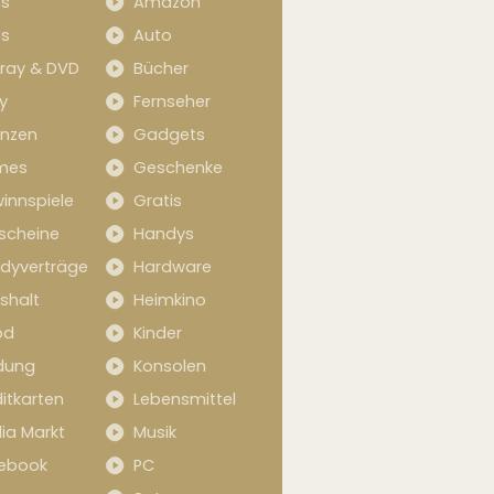
s
Amazon
s
Auto
-ray & DVD
Bücher
y
Fernseher
anzen
Gadgets
mes
Geschenke
innspiele
Gratis
scheine
Handys
dyverträge
Hardware
shalt
Heimkino
od
Kinder
idung
Konsolen
itkarten
Lebensmittel
ia Markt
Musik
ebook
PC