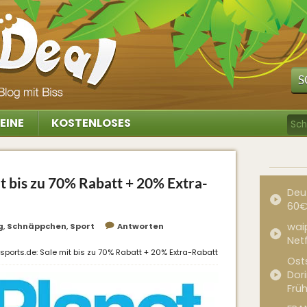
S
EINE
KOSTENLOSES
it bis zu 70% Rabatt + 20% Extra-
Deu
60€
waip
g
,
Schnäppchen
,
Sport
Antworten
Net
sports.de: Sale mit bis zu 70% Rabatt + 20% Extra-Rabatt
Ost
Dor
Frü