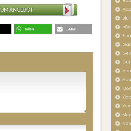
Abo
App
ZUM ANGEBOT
Blu
eBa
teilen
E-Mail
Fin
Ga
Gew
Gut
Han
Hau
iBo
Kle
Kred
Med
Not