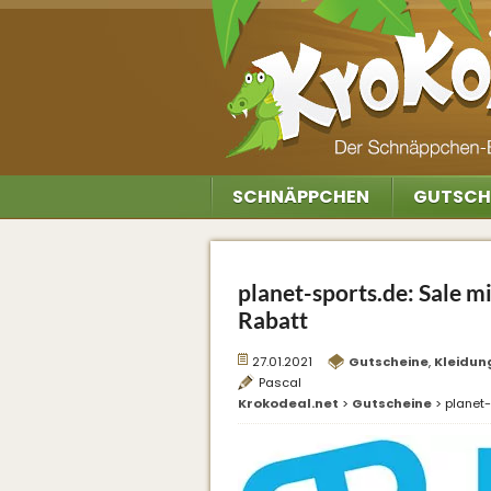
SCHNÄPPCHEN
GUTSCH
planet-sports.de: Sale m
Rabatt
27.01.2021
Gutscheine
,
Kleidun
Pascal
Krokodeal.net
>
Gutscheine
>
planet-