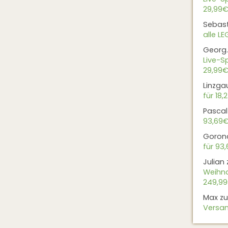
29,99€
Sebas
alle L
Georg.
Live-Sp
29,99€
Linzga
für 18,
Pascal
93,69
Goron
für 93
Julian
Weihna
249,9
Max
z
Versan