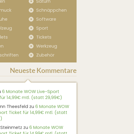
sen
Saturn
muck
Schnäppchen
uhe
Software
elzeug
Sport
lets
Tickets
en
Werkzeug
schriften
Zubehör
Neueste Kommentare
u
6 Monate WOW Live-Sport
für 14,99€ mtl. (statt 29,99€)
nn Theesfeld
zu
6 Monate WOW
ort Ticket für 14,99€ mtl. (statt
)
 Steinmetz
zu
6 Monate WOW
ort Ticket für 14,99€ mtl. (statt