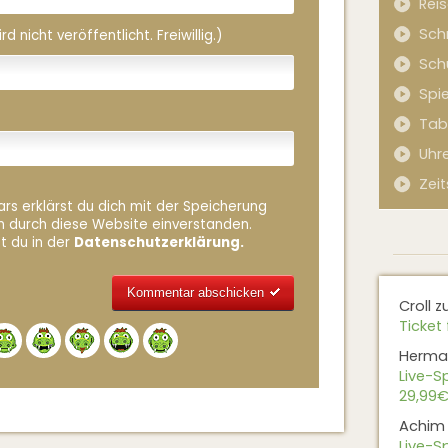
Rei
Sch
 nicht veröffentlicht. Freiwillig.)
Sch
Spi
Tab
Uhr
Zeit
rs erklärst du dich mit der Speicherung
n durch diese Website einverstanden.
t du in der
Datenschutzerklärung.
Croll
z
Ticket 
Alternative:
Herma
Live-Sp
29,99€
Achim
Live-Sp