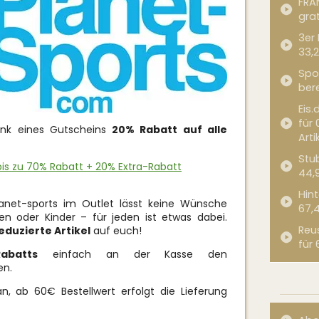
FRA
grat
3er
33,2
Spor
bere
Eis.
für 
dank eines Gutscheins
20% Rabatt auf alle
Arti
Stub
 bis zu 70% Rabatt + 20% Extra-Rabatt
44,
Hint
anet-sports im Outlet lässt keine Wünsche
67,
en oder Kinder – für jeden ist etwas dabei.
Reu
eduzierte Artikel
auf euch!
für 
Rabatts
einfach an der Kasse den
en.
n, ab 60€ Bestellwert erfolgt die Lieferung