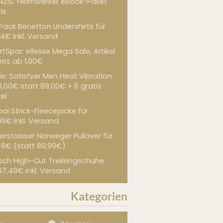
NZIS: Heimwerker eBook-Paket
is
 Pack Benetton Undershirts für
4€ inkl. Versand
tSpar: ellesse Mega Sale, Artikel
its ab 1,00€
de: Satisfyer Men Heat Vibration
0,00€ statt 89,00€ + 6 gratis
kel
ai Strick-Fleecejacke für
99€ inkl. Versand
erstoisser Norweger Pullover für
49€ (statt 89,99€)
sch High-Cut Trekkingschuhe
67,49€ inkl. Versand
Kategorien