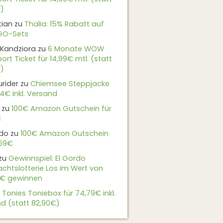
)
tian
zu
Thalia: 15% Rabatt auf
EGO-Sets
Kandziora
zu
6 Monate WOW
ort Ticket für 14,99€ mtl. (statt
)
urider
zu
Chiemsee Steppjacke
24€ inkl. Versand
zu
100€ Amazon Gutschein für
€
do
zu
100€ Amazon Gutschein
,69€
zu
Gewinnspiel: El Gordo
chtslotterie Los im Wert von
9€ gewinnen
u
Tonies Toniebox für 74,79€ inkl.
d (statt 82,90€)