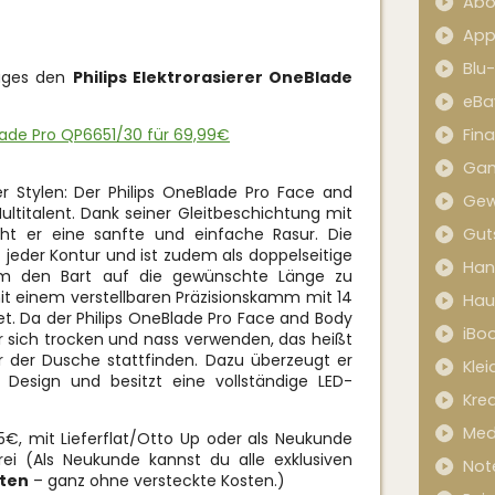
Abo
App
Blu
Tages den
Philips Elektrorasierer OneBlade
eBa
Blade Pro QP6651/30 für 69,99€
Fin
Ga
 Stylen: Der Philips OneBlade Pro Face and
Gew
ultitalent. Dank seiner Gleitbeschichtung mit
ht er eine sanfte und einfache Rasur. Die
Gut
 jeder Kontur und ist zudem als doppelseitige
Han
Um den Bart auf die gewünschte Länge zu
it einem verstellbaren Präzisionskamm mit 14
Hau
t. Da der Philips OneBlade Pro Face and Body
iBo
er sich trocken und nass verwenden, das heißt
r der Dusche stattfinden. Dazu überzeugt er
Kle
 Design und besitzt eine vollständige LED-
Kred
Med
€, mit Lieferflat/Otto Up oder als Neukunde
ei (Als Neukunde kannst du alle exklusiven
Not
sten
– ganz ohne versteckte Kosten.)