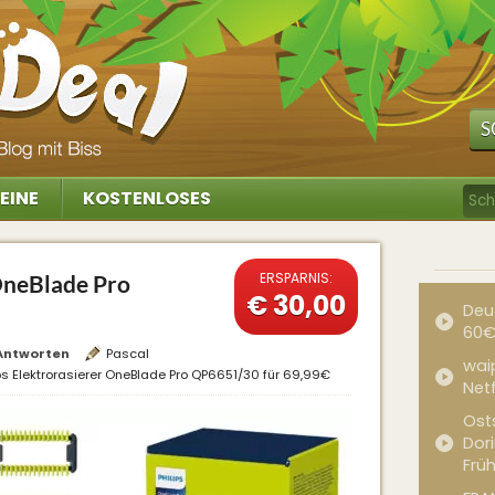
S
EINE
KOSTENLOSES
ERSPARNIS:
 OneBlade Pro
€ 30,00
Deu
60€
Antworten
Pascal
waip
ips Elektrorasierer OneBlade Pro QP6651/30 für 69,99€
Net
Ost
Dor
Frü