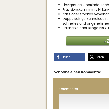
Einzigartige OneBlade Tech
Präzisionskamm mit 14 Län
Nass oder trocken vewend
Doppelseitige Schneideein
schnelles und angenehmes 
Haltbarkeit der Klinge bis 
» 
teilen
teilen
Schreibe einen Kommentar
Kommentar
*