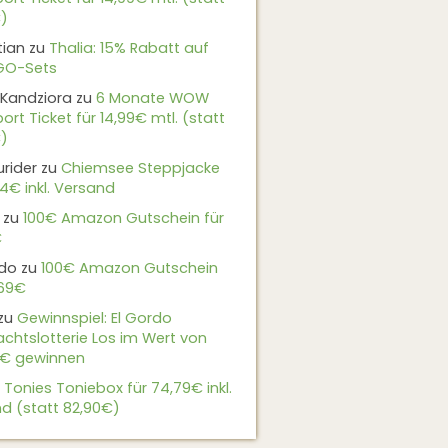
)
tian
zu
Thalia: 15% Rabatt auf
EGO-Sets
Kandziora
zu
6 Monate WOW
ort Ticket für 14,99€ mtl. (statt
)
urider
zu
Chiemsee Steppjacke
24€ inkl. Versand
zu
100€ Amazon Gutschein für
€
do
zu
100€ Amazon Gutschein
,69€
zu
Gewinnspiel: El Gordo
chtslotterie Los im Wert von
9€ gewinnen
u
Tonies Toniebox für 74,79€ inkl.
d (statt 82,90€)