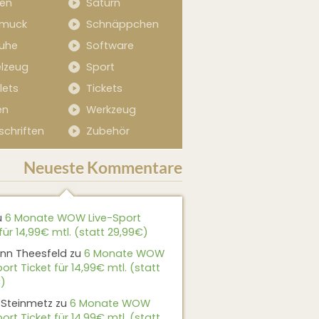
sen
Saturn
muck
Schnäppchen
uhe
Software
elzeug
Sport
lets
Tickets
en
Werkzeug
schriften
Zubehör
Neueste Kommentare
u
6 Monate WOW Live-Sport
für 14,99€ mtl. (statt 29,99€)
nn Theesfeld
zu
6 Monate WOW
ort Ticket für 14,99€ mtl. (statt
)
 Steinmetz
zu
6 Monate WOW
ort Ticket für 14,99€ mtl. (statt