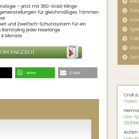
Rei
nologie – jetzt mit 360-Grad-Klinge
Sch
geneinstellungen für gleichmäßiges Trimmen
bar
Sch
heit und Zweifach-Schutzsystem für ein
Spi
Bartstyling jeder Haarlänge
zu 4 Monate
Tab
Uhr
ZUM ANGEBOT
Zeit
teilen
E-Mail
Croll
z
Ticket 
Herma
Live-Sp
29,99€
Achim
Live-Sp