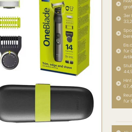
FRA
grat
3er
33,2
Spor
bere
Eis.
für 
Arti
Stub
44,
Hint
67,
Reu
für 