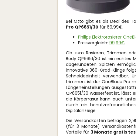
Bei Otto gibt es als Deal des 
Pro QP6651/30
für 69,99€.
Philips Elektrorasierer One
Preisvergleich:
99,99€
Ob zum Rasieren, Trimmen oder
Body QP6651/30 ist ein echtes M
abgerundeten Spitzen ermöglic
innovative 360-Grad-Klinge folgt
Schneideeinheit verwendbar. 
trimmen, ist der OneBlade Pro m
Längeneinstellungen ausgestatte
QP6651/30 wasserfest ist, lässt 
die Körperrasur kann auch unte
durch ein benutzerfreundliches
Digitalanzeige.
Die Versandkosten betragen 2,95
(für 3 Monate) versandkostenfr
Vorteile für
3 Monate gratis te