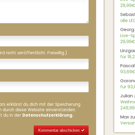
29,99€
Sebas
alle L
Georg.
Live-Sp
29,99€
Linzga
 nicht veröffentlicht. Freiwillig.)
für 18,
Pascal
93,69
Goron
für 93
Julian
Weihna
rs erklärst du dich mit der Speicherung
249,9
n durch diese Website einverstanden.
t du in der
Datenschutzerklärung.
Max
z
Versan