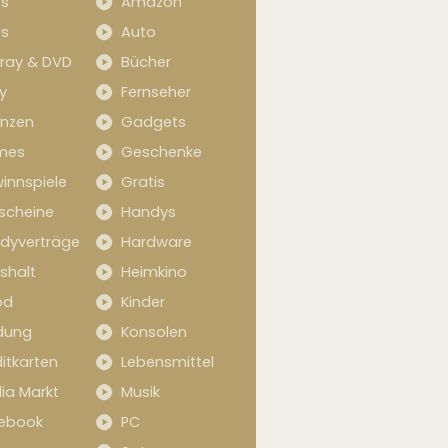
s
Amazon
s
Auto
-ray & DVD
Bücher
y
Fernseher
anzen
Gadgets
mes
Geschenke
innspiele
Gratis
scheine
Handys
dyverträge
Hardware
shalt
Heimkino
od
Kinder
idung
Konsolen
itkarten
Lebensmittel
ia Markt
Musik
ebook
PC