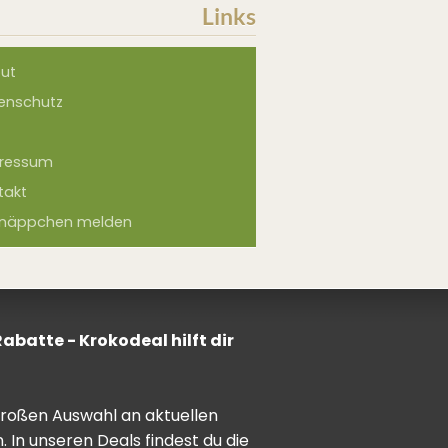
Links
ut
enschutz
ressum
takt
näppchen melden
batte - Krokodeal hilft dir
 großen Auswahl an aktuellen
In unseren Deals findest du die