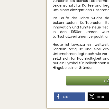
zunächst als kleines Lebensmitt
Leidenschaft für Kaffee und be
um einen einzigartigen Geschmac
Im Laufe der Jahre wuchs d
bekanntesten Kaffeeröster It
Innovation und führte neue Tec
In den 1950er Jahren wur
Luftschutzverfahren verpackt, um
Heute ist Lavazza ein weltwe
Ländern tätig ist und eine gr
Unternehmen legt nach wie vor 
setzt sich für Nachhaltigkeit un
nur ein Symbol für italienischen
Hingabe seiner Gründer.
» 
teilen
teilen