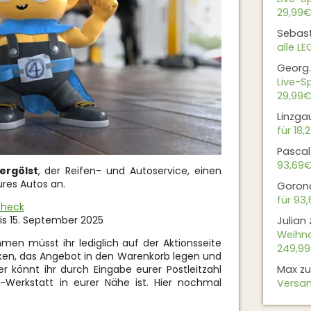
29,99€
Sebas
alle L
Georg.
Live-Sp
29,99€
Linzga
für 18,
Pascal
93,69
ergölst
, der Reifen- und Autoservice, einen
res Autos an.
Goron
für 93
Check
bis 15. September 2025
Julian
Weihna
n müsst ihr lediglich auf der Aktionsseite
249,9
ken, das Angebot in den Warenkorb legen und
r könnt ihr durch Eingabe eurer Postleitzahl
Max
z
-Werkstatt in eurer Nähe ist. Hier nochmal
Versan