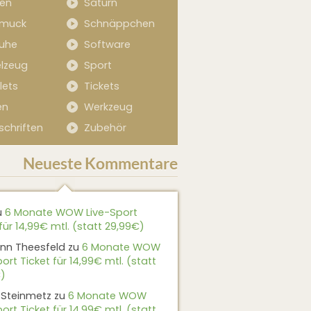
sen
Saturn
muck
Schnäppchen
uhe
Software
elzeug
Sport
lets
Tickets
en
Werkzeug
schriften
Zubehör
Neueste Kommentare
u
6 Monate WOW Live-Sport
für 14,99€ mtl. (statt 29,99€)
nn Theesfeld
zu
6 Monate WOW
ort Ticket für 14,99€ mtl. (statt
)
 Steinmetz
zu
6 Monate WOW
ort Ticket für 14,99€ mtl. (statt