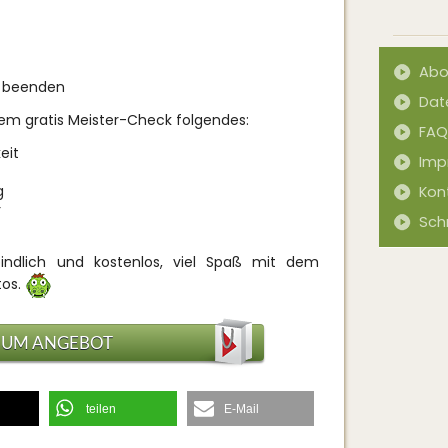
Abo
g beenden
Dat
dem gratis Meister-Check folgendes:
FAQ
eit
Imp
g
Kon
r
Sch
rbindlich und kostenlos, viel Spaß mit dem
tos.
ZUM ANGEBOT
teilen
E-Mail