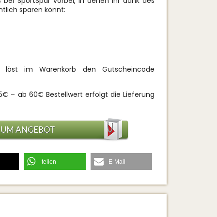
bei SportSpar vorbei, in denen ihr dank des
tlich sparen könnt:
 löst im Warenkorb den Gutscheincode
€ – ab 60€ Bestellwert erfolgt die Lieferung
ZUM ANGEBOT
teilen
E-Mail