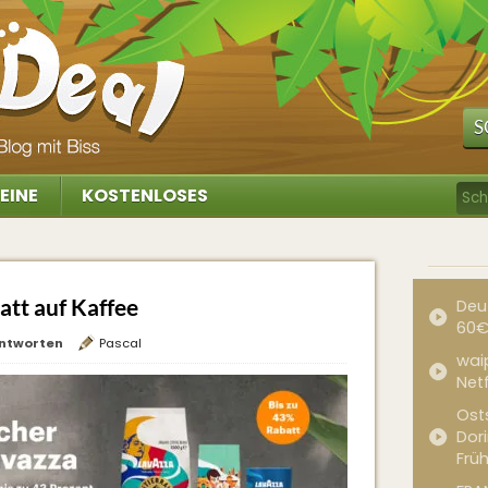
S
EINE
KOSTENLOSES
att auf Kaffee
Deu
60€
ntworten
Pascal
waip
Net
Ost
Dor
Frü