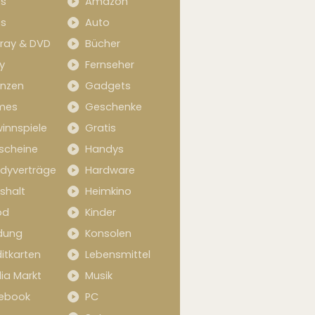
s
Amazon
s
Auto
-ray & DVD
Bücher
y
Fernseher
anzen
Gadgets
mes
Geschenke
innspiele
Gratis
scheine
Handys
dyverträge
Hardware
shalt
Heimkino
od
Kinder
idung
Konsolen
itkarten
Lebensmittel
ia Markt
Musik
ebook
PC