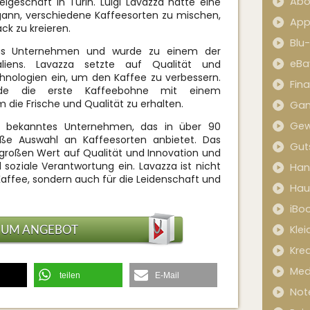
Abo
elgeschäft in Turin. Luigi Lavazza hatte eine
gann, verschiedene Kaffeesorten zu mischen,
App
k zu kreieren.
Blu
as Unternehmen und wurde zu einem der
eBa
aliens. Lavazza setzte auf Qualität und
hnologien ein, um den Kaffee zu verbessern.
Fin
de die erste Kaffeebohne mit einem
 die Frische und Qualität zu erhalten.
Ga
Gew
it bekanntes Unternehmen, das in über 90
oße Auswahl an Kaffeesorten anbietet. Das
Gut
großen Wert auf Qualität und Innovation und
d soziale Verantwortung ein. Lavazza ist nicht
Han
 Kaffee, sondern auch für die Leidenschaft und
Hau
iBo
ZUM ANGEBOT
Kle
Kred
Med
teilen
E-Mail
Not