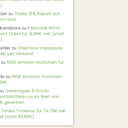
)
tian
zu
Thalia: 15% Rabatt auf
EGO-Sets
Kandziora
zu
6 Monate WOW
ort Ticket für 14,99€ mtl. (statt
)
urider
zu
Chiemsee Steppjacke
24€ inkl. Versand
zu
100€ Amazon Gutschein für
€
do
zu
100€ Amazon Gutschein
,69€
zu
Gewinnspiel: El Gordo
chtslotterie Los im Wert von
9€ gewinnen
u
Tonies Toniebox für 74,79€ inkl.
d (statt 82,90€)