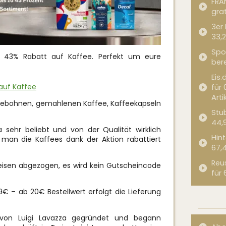
FRA
grat
3er
33,2
Spor
zu 43% Rabatt auf Kaffee. Perfekt um eure
bere
Eis.
 auf Kaffee
für 
Arti
feebohnen, gemahlenen Kaffee, Kaffeekapseln
Stub
44,
 sehr beliebt und von der Qualität wirklich
Hint
man die Kaffees dank der Aktion rabattiert
67,
Reu
Preisen abgezogen, es wird kein Gutscheincode
für 
€ – ab 20€ Bestellwert erfolgt die Lieferung
von Luigi Lavazza gegründet und begann