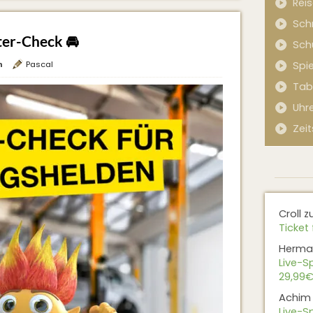
Rei
Sch
ter-Check 🚘
Sch
n
Pascal
Spi
Tab
Uhr
Zeit
Croll
z
Ticket 
Herma
Live-Sp
29,99€
Achim
Live-Sp