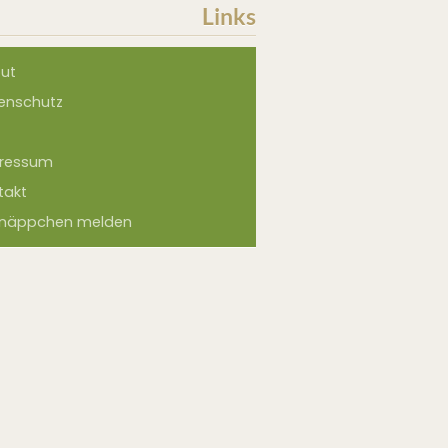
Links
ut
enschutz
ressum
takt
näppchen melden