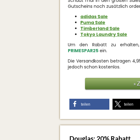
Schaut mal in den großen Sales 
Gutscheins noch zusätzlich orden
adidas Sale
Puma Sale
Timberland Sale
Tokyo Laundry Sale
Um den Rabatt zu erhalten,
PRIMESPAR25
ein.
Die Versandkosten betragen 4,95
jedoch schon kostenlos.
» 
teilen
teilen
Douglas: 20% Rabatt