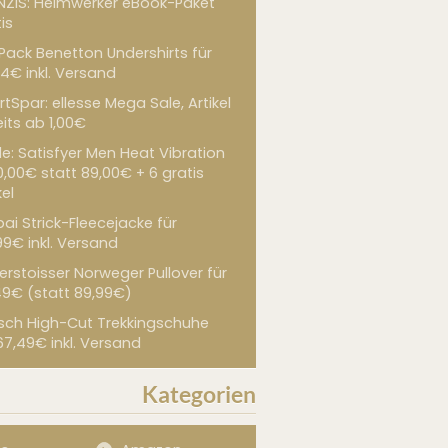
NZIS: Heimwerker eBook-Paket
is
 Pack Benetton Undershirts für
4€ inkl. Versand
tSpar: ellesse Mega Sale, Artikel
its ab 1,00€
de: Satisfyer Men Heat Vibration
0,00€ statt 89,00€ + 6 gratis
kel
ai Strick-Fleecejacke für
99€ inkl. Versand
erstoisser Norweger Pullover für
49€ (statt 89,99€)
sch High-Cut Trekkingschuhe
67,49€ inkl. Versand
Kategorien