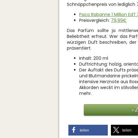
Schnäppchenpreis von lediglich 7
Paco Rabanne 1 Million EdT 
Preisvergleich:
79,99€
Das Parfüm sollte ja mittlerw
Beliebtheit erfreut. Wer das Pa
würzigen Duft beschreiben, der
präsentiert.
Inhalt: 200 ml
Duftrichtung:
holzig, orient
Der Auftakt des Dufts präs
und Blutmandarine prickelnd
intensive Herznote aus Ros
Akkorden weckt im stilvoll
mehr.
» 
teilen
teilen