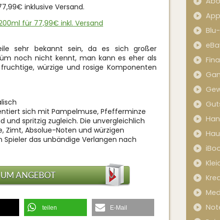
Abo
7,99€ inklusive Versand.
App
200ml für 77,99€ inkl. Versand
Blu
eBa
eile sehr bekannt sein, da es sich großer
rfüm noch nicht kennt, man kann es eher als
Fin
 fruchtige, würzige und rosige Komponenten
Ga
Gew
alisch
Gut
entiert sich mit Pampelmuse, Pfefferminze
Han
 und spritzig zugleich. Die unvergleichlich
e, Zimt, Absolue-Noten und würzigen
Hau
en Spieler das unbändige Verlangen nach
iBo
Kle
ZUM ANGEBOT
Kred
Med
Not
teilen
E-Mail