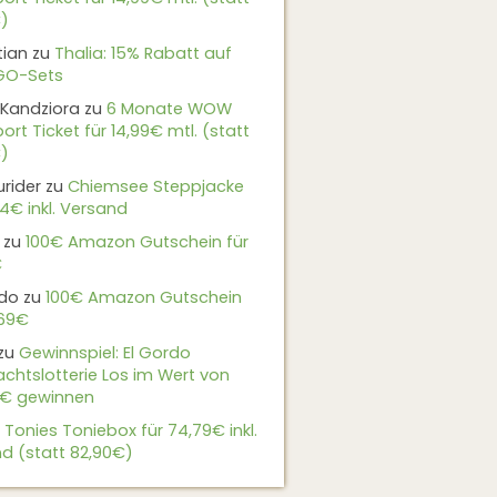
)
tian
zu
Thalia: 15% Rabatt auf
EGO-Sets
Kandziora
zu
6 Monate WOW
ort Ticket für 14,99€ mtl. (statt
)
urider
zu
Chiemsee Steppjacke
24€ inkl. Versand
zu
100€ Amazon Gutschein für
€
do
zu
100€ Amazon Gutschein
,69€
zu
Gewinnspiel: El Gordo
chtslotterie Los im Wert von
9€ gewinnen
u
Tonies Toniebox für 74,79€ inkl.
d (statt 82,90€)