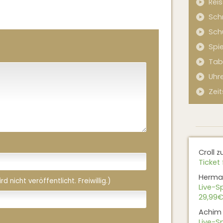
Rei
Sch
Sch
Spi
Tab
Uhr
Zeit
Croll
z
Ticket 
Herma
 nicht veröffentlicht. Freiwillig.)
Live-Sp
29,99€
Achim
Live-Sp