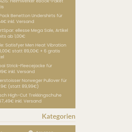
NZIS: Heimwerker eBook-Paket
is
 Pack Benetton Undershirts für
4€ inkl. Versand
tSpar: ellesse Mega Sale, Artikel
its ab 1,00€
de: Satisfyer Men Heat Vibration
0,00€ statt 89,00€ + 6 gratis
kel
ai Strick-Fleecejacke für
99€ inkl. Versand
erstoisser Norweger Pullover für
49€ (statt 89,99€)
sch High-Cut Trekkingschuhe
67,49€ inkl. Versand
Kategorien