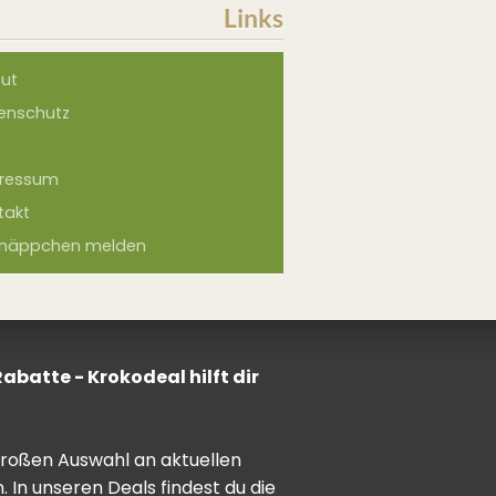
Links
ut
enschutz
ressum
takt
näppchen melden
batte - Krokodeal hilft dir
 großen Auswahl an aktuellen
In unseren Deals findest du die