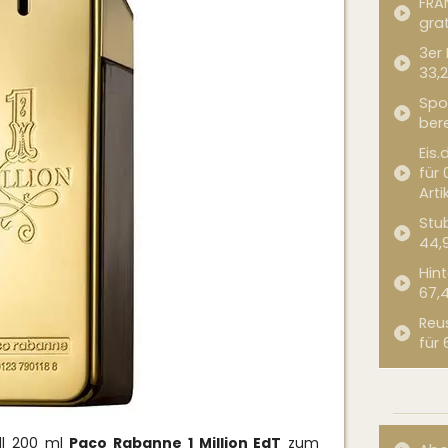
FRA
grat
3er
33,2
Spor
bere
Eis.
für 
Arti
Stub
44,
Hint
67,
Reu
für 
ll 200 ml
Paco Rabanne 1 Million EdT
zum