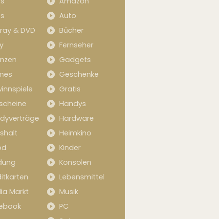
s
Amazon
s
Auto
-ray & DVD
Bücher
y
Fernseher
anzen
Gadgets
mes
Geschenke
innspiele
Gratis
scheine
Handys
dyverträge
Hardware
shalt
Heimkino
od
Kinder
idung
Konsolen
itkarten
Lebensmittel
ia Markt
Musik
ebook
PC