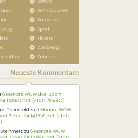
sen
Saturn
muck
Schnäppchen
uhe
Software
elzeug
Sport
lets
Tickets
en
Werkzeug
schriften
Zubehör
Neueste Kommentare
u
6 Monate WOW Live-Sport
für 14,99€ mtl. (statt 29,99€)
nn Theesfeld
zu
6 Monate WOW
ort Ticket für 14,99€ mtl. (statt
)
 Steinmetz
zu
6 Monate WOW
ort Ticket für 14,99€ mtl. (statt