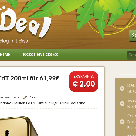
S
EINE
KOSTENLOSES
ERSPARNIS:
EdT 200ml für 61,99€
€ 2,00
Deu
60€
Antworten
Pascal
waip
banne 1 Million EdT 200ml für 61,99€ inkl. Versand
Net
Ost
Dor
Frü