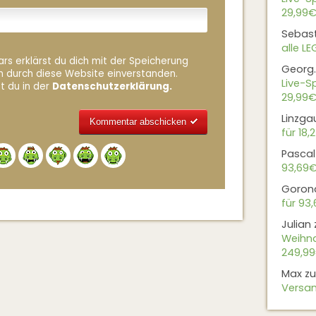
29,99€
Sebas
alle L
rs erklärst du dich mit der Speicherung
Georg.
n durch diese Website einverstanden.
Live-Sp
t du in der
Datenschutzerklärung.
29,99€
Linzga
für 18,
Alternative:
Pascal
93,69
Goron
für 93
Julian
Weihna
249,9
Max
z
Versan