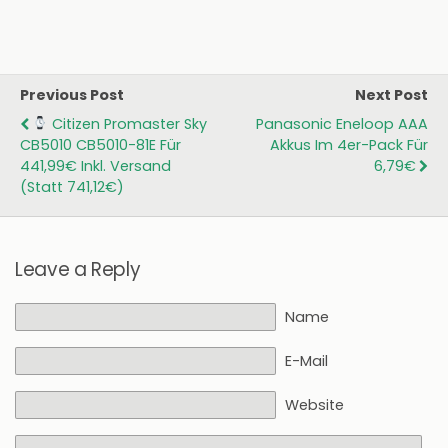
Previous Post
Next Post
Citizen Promaster Sky
Panasonic Eneloop AAA
CB5010 CB5010-81E Für
Akkus Im 4er-Pack Für
441,99€ Inkl. Versand
6,79€
(statt 741,12€)
Leave a Reply
Name
E-Mail
Website