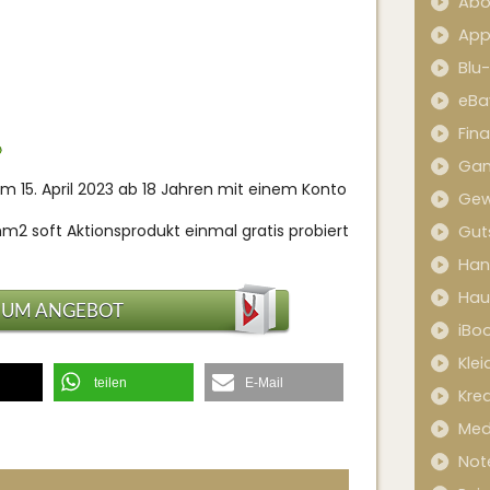
Abo
App
Blu
eBa
Fin
Ga
m 15. April 2023 ab 18 Jahren mit einem Konto
Gew
m2 soft Aktionsprodukt einmal gratis probiert
Gut
Han
Hau
ZUM ANGEBOT
iBo
Kle
teilen
E-Mail
Kred
Med
Not