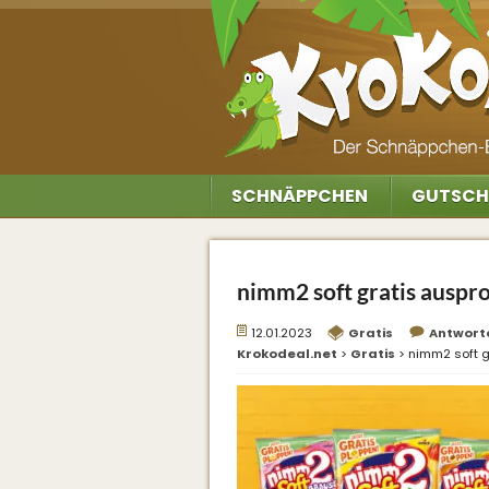
SCHNÄPPCHEN
GUTSCH
nimm2 soft gratis auspr
12.01.2023
Gratis
Antwort
Krokodeal.net
>
Gratis
>
nimm2 soft g