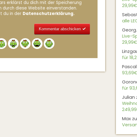
rs erklärst du dich mit der Speicherung
29,99€
n durch diese Website einverstanden.
t du in der
Datenschutzerklärung.
Sebas
alle L
Georg.
Live-Sp
Alternative:
29,99€
Linzga
für 18,
Pascal
93,69
Goron
für 93
Julian
Weihna
249,9
Max
z
Versan