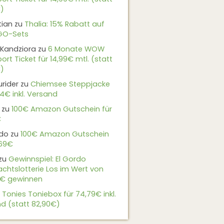
)
tian
zu
Thalia: 15% Rabatt auf
EGO-Sets
Kandziora
zu
6 Monate WOW
ort Ticket für 14,99€ mtl. (statt
)
urider
zu
Chiemsee Steppjacke
24€ inkl. Versand
zu
100€ Amazon Gutschein für
€
do
zu
100€ Amazon Gutschein
,69€
zu
Gewinnspiel: El Gordo
chtslotterie Los im Wert von
9€ gewinnen
u
Tonies Toniebox für 74,79€ inkl.
d (statt 82,90€)