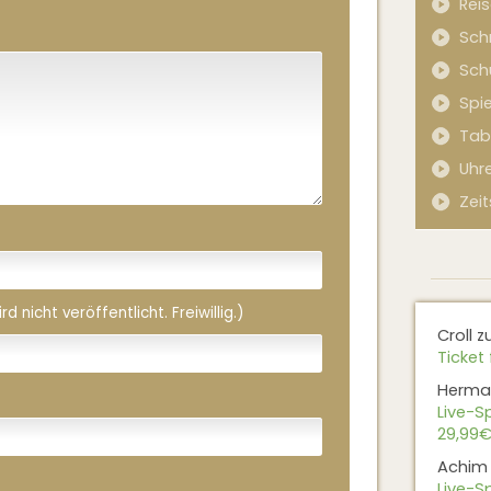
Rei
Sch
Sch
Spi
Tab
Uhr
Zeit
 nicht veröffentlicht. Freiwillig.)
Croll
z
Ticket 
Herma
Live-Sp
29,99€
Achim
Live-Sp