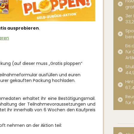
FRA
grat
3er
33,2
tis ausprobieren
.
Spor
bere
ieren
Eis.
für 
Arti
kung (auf dieser muss „Gratis ploppen“
Stub
44,
 Teilnahmeformular ausfüllen und euren
eurer gekauften Packung hochladen.
Hint
67,
Reu
edaten erhaltet ihr eine Bestätigungsmail.
für 
Einhaltung der Teilnahmevoraussetzungen und
ltet ihr innerhalb von 6 Wochen den Kaufpreis
ft nehmen an der Aktion teil: