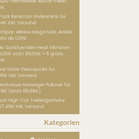
NZIS: Heimwerker eBook-Paket
is
 Pack Benetton Undershirts für
4€ inkl. Versand
tSpar: ellesse Mega Sale, Artikel
its ab 1,00€
de: Satisfyer Men Heat Vibration
0,00€ statt 89,00€ + 6 gratis
kel
ai Strick-Fleecejacke für
99€ inkl. Versand
erstoisser Norweger Pullover für
49€ (statt 89,99€)
sch High-Cut Trekkingschuhe
67,49€ inkl. Versand
Kategorien