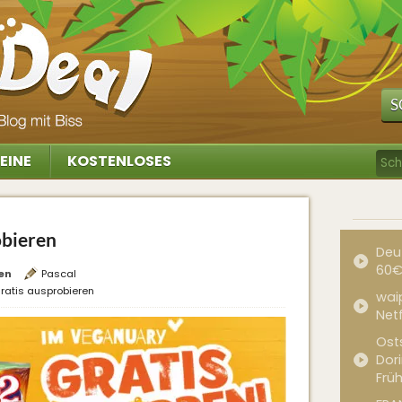
S
EINE
KOSTENLOSES
obieren
Deu
60€
en
Pascal
ratis ausprobieren
waip
Net
Ost
Dor
Frü