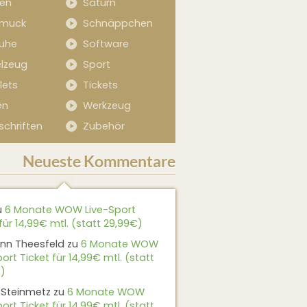
sen
Saturn
muck
Schnäppchen
uhe
Software
elzeug
Sport
lets
Tickets
en
Werkzeug
schriften
Zubehör
Neueste Kommentare
u
6 Monate WOW Live-Sport
für 14,99€ mtl. (statt 29,99€)
nn Theesfeld
zu
6 Monate WOW
ort Ticket für 14,99€ mtl. (statt
)
 Steinmetz
zu
6 Monate WOW
ort Ticket für 14,99€ mtl. (statt