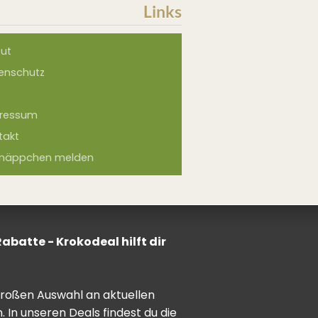
Links
ut
enschutz
ressum
takt
näppchen melden
batte - Krokodeal hilft dir
 großen Auswahl an aktuellen
In unseren Deals findest du die