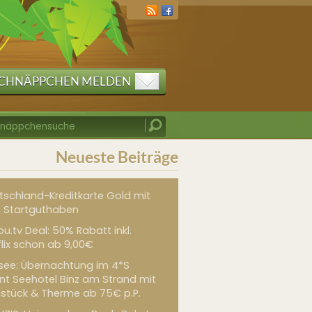
CHNÄPPCHEN MELDEN
Neueste Beiträge
tschland-Kreditkarte Gold mit
 Startguthaben
u.tv Deal: 50% Rabatt inkl.
flix schon ab 9,00€
see: Übernachtung im 4*S
int Seehotel Binz am Strand mit
hstück & Therme ab 75€ p.P.