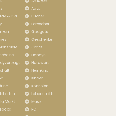
s
Amazon
s
Auto
-ray & DVD
Bücher
y
Fernseher
anzen
Gadgets
mes
Geschenke
innspiele
Gratis
scheine
Handys
dyverträge
Hardware
shalt
Heimkino
od
Kinder
idung
Konsolen
itkarten
Lebensmittel
ia Markt
Musik
ebook
PC