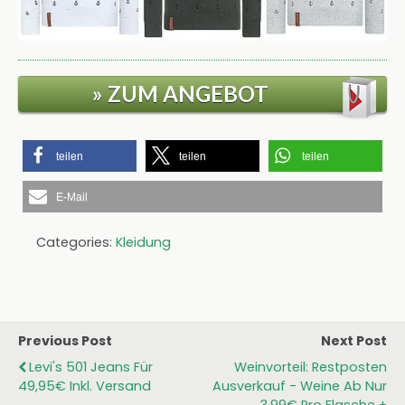
» ZUM ANGEBOT
teilen
teilen
teilen
E-Mail
Categories:
Kleidung
Previous Post
Next Post
Levi's 501 Jeans Für
Weinvorteil: Restposten
49,95€ Inkl. Versand
Ausverkauf - Weine Ab Nur
3,99€ Pro Flasche +