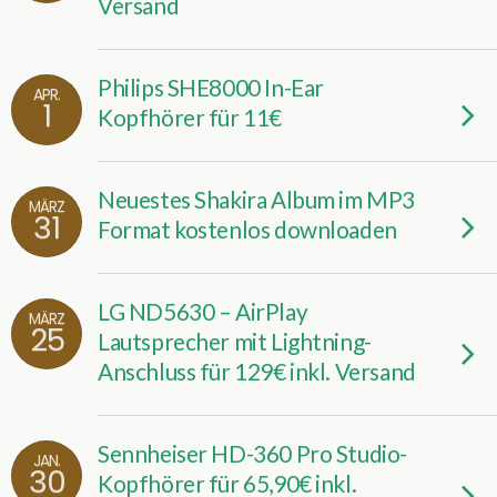
Versand
Philips SHE8000 In-Ear
APR.
1
Kopfhörer für 11€
Neuestes Shakira Album im MP3
MÄRZ
31
Format kostenlos downloaden
LG ND5630 – AirPlay
MÄRZ
25
Lautsprecher mit Lightning-
Anschluss für 129€ inkl. Versand
Sennheiser HD-360 Pro Studio-
JAN.
30
Kopfhörer für 65,90€ inkl.