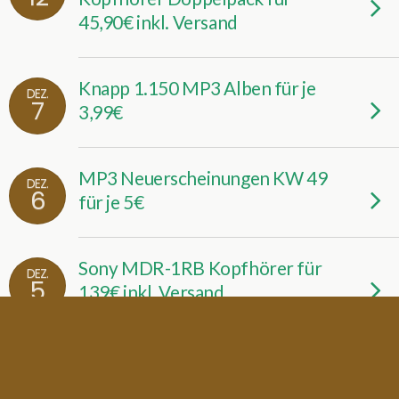
45,90€ inkl. Versand
Knapp 1.150 MP3 Alben für je
DEZ.
7
3,99€
MP3 Neuerscheinungen KW 49
DEZ.
6
für je 5€
Sony MDR-1RB Kopfhörer für
DEZ.
5
139€ inkl. Versand
Denon CEOL N8 Microanlage
DEZ.
4
mit Lautsprecher und AirPlay für