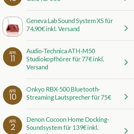
Geneva Lab Sound System XS für
74,90€ inkl. Versand
Audio-Technica ATH-M50
APR.
11
Studiokopfhörer für 77€ inkl.
Versand
Onkyo RBX-500 Bluetooth-
APR.
10
Streaming Lautsprecher für 75€
Denon Cocoon Home Docking-
APR.
2
Sound­sys­tem für 139€ inkl.