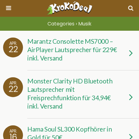
Categories ›
Musik
Marantz Consolette MS7000 –
APR.
22
AirPlayer Lautsprecher für 229€
inkl. Versand
Monster Clarity HD Bluetooth
APR.
22
Lautsprecher mit
Freisprechfunktion für 34,94€
inkl. Versand
Hama Soul SL300 Kopfhörer in
APR.
16
Gold für 50€