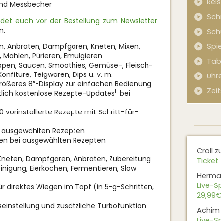
Rei
 und Messbecher
Sch
det euch vor der Bestellung zum Newsletter
n.
Sch
n, Anbraten, Dampfgaren, Kneten, Mixen,
Spi
, Mahlen, Pürieren, Emulgieren
Tab
uppen, Saucen, Smoothies, Gemüse-, Fleisch-
onfitüre, Teigwaren, Dips u. v. m.
Uhr
rößeres 8″-Display zur einfachen Bedienung
Zeit
II
lich kostenlose Rezepte-Updates
bei
vorinstallierte Rezepte mit Schritt-für-
 ausgewählten Rezepten
ßen bei ausgewählten Rezepten
Croll
z
neten, Dampfgaren, Anbraten, Zubereitung
Ticket 
einigung, Eierkochen, Fermentieren, Slow
Herma
Live-Sp
r direktes Wiegen im Topf (in 5-g-Schritten,
29,99€
seinstellung und zusätzliche Turbofunktion
Achim
Live-Sp