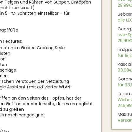
von Teigen und Rühren von Suppen, Eintöpfen
29,99€
nicht zerkleinert)
n 5-°C-Schritten einstellbar – für
Sebas
alle L
Georg.
gnapffüße
Live-Sp
29,99€
n Features:
ezepten im Guided Cooking Style
Linzga
listen
für 18,
ion
Pascal
pten
rschläge
93,69
rien
Goron
tischen Verstauen der Netzleitung
für 93
e Assistant (mit aktivierter WLAN-
Julian
riffen an den Seiten des Topfes, hat der
Weihna
n Griff an der Vorderseite, der es ermöglicht
249,9
d zu greifen
Max
z
pülmaschinengeeignet
Versan
U/Min.