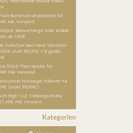
NZIS: Heimwerker eBook-Paket
is
 Pack Benetton Undershirts für
4€ inkl. Versand
tSpar: ellesse Mega Sale, Artikel
its ab 1,00€
de: Satisfyer Men Heat Vibration
0,00€ statt 89,00€ + 6 gratis
kel
ai Strick-Fleecejacke für
99€ inkl. Versand
erstoisser Norweger Pullover für
49€ (statt 89,99€)
sch High-Cut Trekkingschuhe
67,49€ inkl. Versand
Kategorien