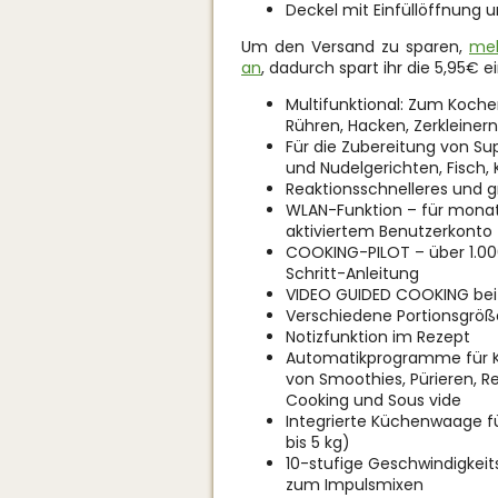
Deckel mit Einfüllöffnung
Um den Versand zu sparen,
mel
an
, dadurch spart ihr die 5,95€ ei
Multifunktional: Zum Koche
Rühren, Hacken, Zerkleinern
Für die Zubereitung von S
und Nudelgerichten, Fisch, K
Reaktionsschnelleres und g
WLAN-Funktion – für monat
aktiviertem Benutzerkonto
COOKING-PILOT – über 1.000 
Schritt-Anleitung
VIDEO GUIDED COOKING bei
Verschiedene Portionsgrö
Notizfunktion im Rezept
Automatikprogramme für K
von Smoothies, Pürieren, R
Cooking und Sous vide
Integrierte Küchenwaage fü
bis 5 kg)
10-stufige Geschwindigkeit
zum Impulsmixen