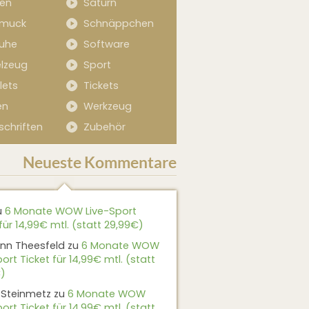
sen
Saturn
muck
Schnäppchen
uhe
Software
elzeug
Sport
lets
Tickets
en
Werkzeug
schriften
Zubehör
Neueste Kommentare
u
6 Monate WOW Live-Sport
für 14,99€ mtl. (statt 29,99€)
nn Theesfeld
zu
6 Monate WOW
ort Ticket für 14,99€ mtl. (statt
)
 Steinmetz
zu
6 Monate WOW
ort Ticket für 14,99€ mtl. (statt