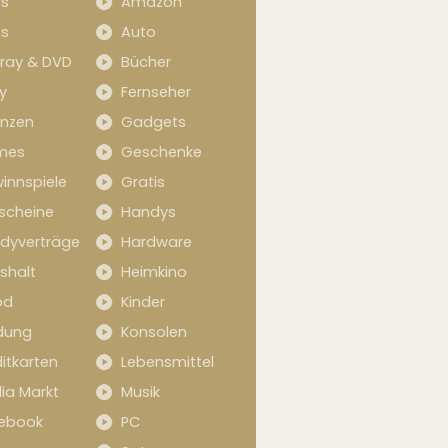
s
Amazon
s
Auto
-ray & DVD
Bücher
y
Fernseher
anzen
Gadgets
mes
Geschenke
innspiele
Gratis
scheine
Handys
dyverträge
Hardware
shalt
Heimkino
od
Kinder
idung
Konsolen
itkarten
Lebensmittel
ia Markt
Musik
ebook
PC