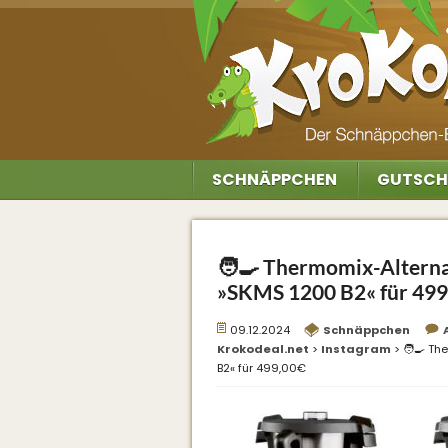
SCHNÄPPCHEN
GUTSCH
🧑‍🍳 Thermomix-Alterna
»SKMS 1200 B2« für 499
09.12.2024
Schnäppchen
Krokodeal.net
>
Instagram
>
🧑‍🍳 T
B2« für 499,00€