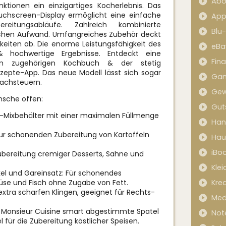
Abo
unktionen ein einzigartiges Kocherlebnis. Das
ouchscreen-Display ermöglicht eine einfache
App
eitungsabläufe. Zahlreich kombinierte
Blu
lichen Aufwand. Umfangreiches Zubehör deckt
gkeiten ab. Die enorme Leistungsfähigkeit des
eBa
& hochwertige Ergebnisse. Entdeckt eine
Fin
 dem zugehörigen Kochbuch & der stetig
zepte-App. Das neue Modell lässt sich sogar
Ga
rachsteuern.
Gew
nsche offen:
Gut
hl-Mixbehälter mit einer maximalen Füllmenge
Han
zur schonenden Zubereitung von Kartoffeln
Hau
iBo
 Zubereitung cremiger Desserts, Sahne und
Kle
l und Gareinsatz: Für schonendes
se und Fisch ohne Zugabe von Fett.
Kred
extra scharfen Klingen, geeignet für Rechts-
Med
n Monsieur Cuisine smart abgestimmte Spatel
Not
el für die Zubereitung köstlicher Speisen.