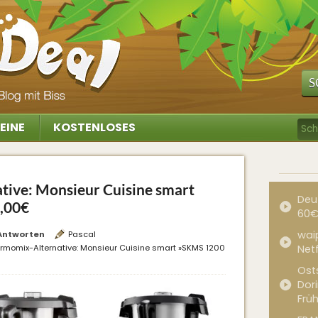
S
EINE
KOSTENLOSES
tive: Monsieur Cuisine smart
Deu
,00€
60€
waip
Antworten
Pascal
hermomix-Alternative: Monsieur Cuisine smart »SKMS 1200
Net
Ost
Dor
Frü