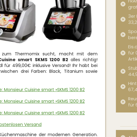
FRA
grat
3er
33,2
Spor
bere
Eis.
für 
ive zum Thermomix sucht, macht mit dem
Arti
Cuisine smart
SKMS 1200 B2
alles richtig!
dl für 499,00€ inklusive Versand! Ihr habt bei
Stub
ischen drei Farben: Black, Titanium sowie
44,
Hint
e: Monsieur Cuisine smart »SKMS 1200 B2
67,
Reu
e: Monsieur Cuisine smart »SKMS 1200 B2
für 
e: Monsieur Cuisine smart »SKMS 1200 B2
kostenlosen Versand
Küchenmaschine der modernen Generation.