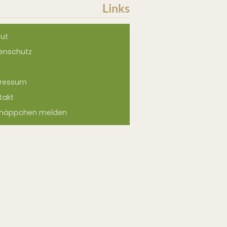
Links
ut
enschutz
ressum
takt
näppchen melden