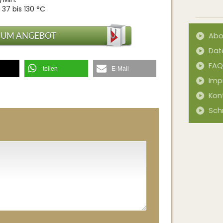
37 bis 130 °C
ZUM ANGEBOT
Abo
Dat
FAQ
teilen
E-Mail
Imp
Kon
Sch