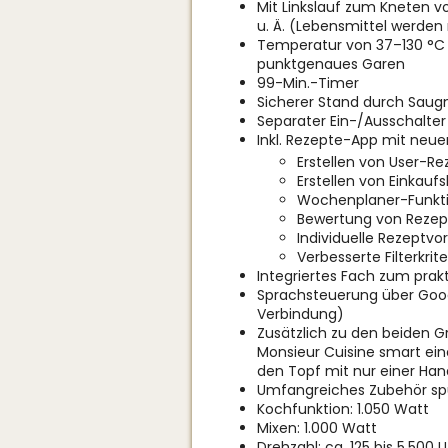
Mit Linkslauf zum Kneten 
u. Ä. (Lebensmittel werden 
Temperatur von 37–130 °C i
punktgenaues Garen
99-Min.-Timer
Sicherer Stand durch Sau
Separater Ein-/Ausschalter
Inkl. Rezepte-App mit neue
Erstellen von User-R
Erstellen von Einkaufs
Wochenplaner-Funkt
Bewertung von Reze
Individuelle Rezeptvo
Verbesserte Filterkrite
Integriertes Fach zum prak
Sprachsteuerung über Googl
Verbindung)
Zusätzlich zu den beiden G
Monsieur Cuisine smart eine
den Topf mit nur einer Han
Umfangreiches Zubehör s
Kochfunktion: 1.050 Watt
Mixen: 1.000 Watt
Drehzahl: ca. 125 bis 5.500 