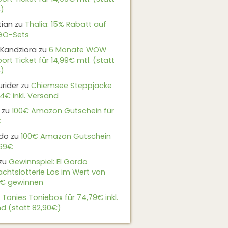
)
tian
zu
Thalia: 15% Rabatt auf
EGO-Sets
Kandziora
zu
6 Monate WOW
ort Ticket für 14,99€ mtl. (statt
)
urider
zu
Chiemsee Steppjacke
24€ inkl. Versand
zu
100€ Amazon Gutschein für
€
do
zu
100€ Amazon Gutschein
,69€
zu
Gewinnspiel: El Gordo
chtslotterie Los im Wert von
9€ gewinnen
u
Tonies Toniebox für 74,79€ inkl.
d (statt 82,90€)