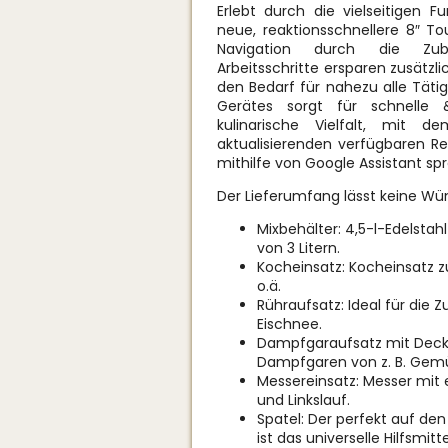
Erlebt durch die vielseitigen F
neue, reaktionsschnellere 8″ T
Navigation durch die Zuber
Arbeitsschritte ersparen zusätz
den Bedarf für nahezu alle Täti
Gerätes sorgt für schnelle 
kulinarische Vielfalt, mit
aktualisierenden verfügbaren Re
mithilfe von Google Assistant sp
Der Lieferumfang lässt keine Wü
Mixbehälter: 4,5-l-Edelsta
von 3 Litern.
Kocheinsatz: Kocheinsatz 
o.ä.
Rühraufsatz: Ideal für die
Eischnee.
Dampfgaraufsatz mit Decke
Dampfgaren von z. B. Gemü
Messereinsatz: Messer mit 
und Linkslauf.
Spatel: Der perfekt auf de
ist das universelle Hilfsmitt