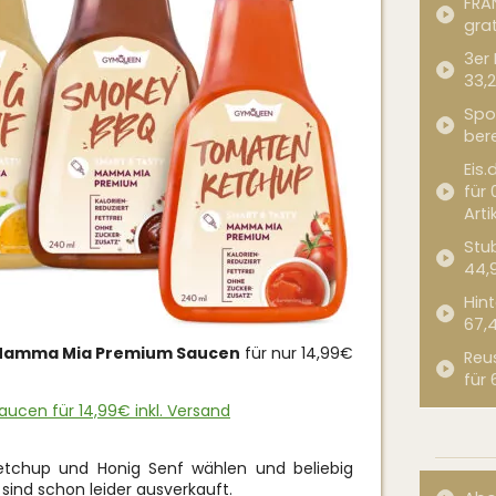
FRA
grat
3er
33,2
Spor
bere
Eis.
für 
Arti
Stub
44,
Hint
67,
Mamma Mia Premium Saucen
für nur 14,99€
Reu
für 
cen für 14,99€ inkl. Versand
etchup und Honig Senf wählen und beliebig
sind schon leider ausverkauft.