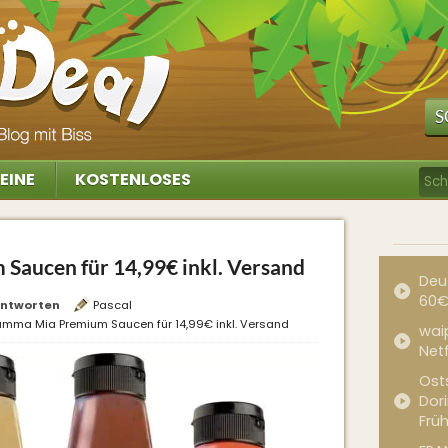
S
EINE
KOSTENLOSES
aucen für 14,99€ inkl. Versand
Deu
60€
ntworten
Pascal
mma Mia Premium Saucen für 14,99€ inkl. Versand
waip
Net
Ost
Dor
Frü