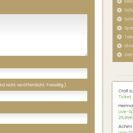
Rei
Sch
Sch
Spi
Tab
Uhr
Zeit
 nicht veröffentlicht. Freiwillig.)
Croll
z
Ticket 
Herma
Live-Sp
29,99€
Achim
Live-Sp