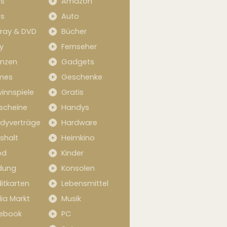
s
Amazon
s
Auto
-ray & DVD
Bücher
y
Fernseher
anzen
Gadgets
mes
Geschenke
innspiele
Gratis
scheine
Handys
dyverträge
Hardware
shalt
Heimkino
od
Kinder
idung
Konsolen
itkarten
Lebensmittel
ia Markt
Musik
ebook
PC