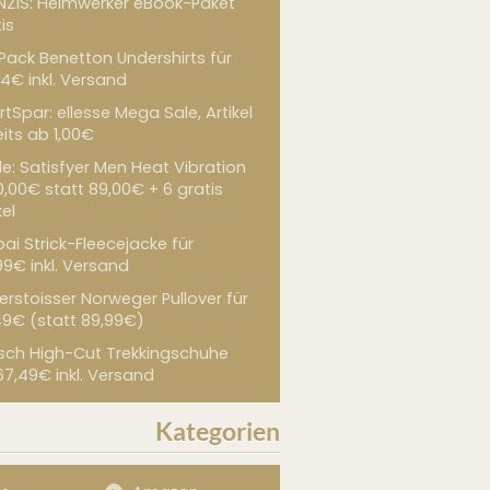
NZIS: Heimwerker eBook-Paket
is
 Pack Benetton Undershirts für
4€ inkl. Versand
tSpar: ellesse Mega Sale, Artikel
its ab 1,00€
de: Satisfyer Men Heat Vibration
0,00€ statt 89,00€ + 6 gratis
kel
ai Strick-Fleecejacke für
99€ inkl. Versand
erstoisser Norweger Pullover für
49€ (statt 89,99€)
sch High-Cut Trekkingschuhe
67,49€ inkl. Versand
Kategorien