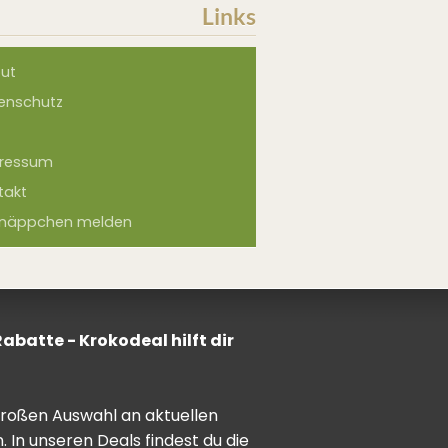
Links
ut
enschutz
ressum
takt
näppchen melden
batte - Krokodeal hilft dir
 großen Auswahl an aktuellen
In unseren Deals findest du die