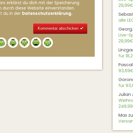
rs erklärst du dich mit der Speicherung
29,99€
n durch diese Website einverstanden.
t du in der
Datenschutzerklärung.
Sebas
alle L
Georg.
Live-Sp
Alternative:
29,99€
Linzga
für 18,
Pascal
93,69
Goron
für 93
Julian
Weihna
249,9
Max
z
Versan