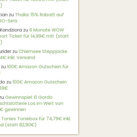
)
tian
zu
Thalia: 15% Rabatt auf
EGO-Sets
Kandziora
zu
6 Monate WOW
ort Ticket für 14,99€ mtl. (statt
)
urider
zu
Chiemsee Steppjacke
24€ inkl. Versand
zu
100€ Amazon Gutschein für
€
do
zu
100€ Amazon Gutschein
,69€
zu
Gewinnspiel: El Gordo
chtslotterie Los im Wert von
9€ gewinnen
u
Tonies Toniebox für 74,79€ inkl.
d (statt 82,90€)