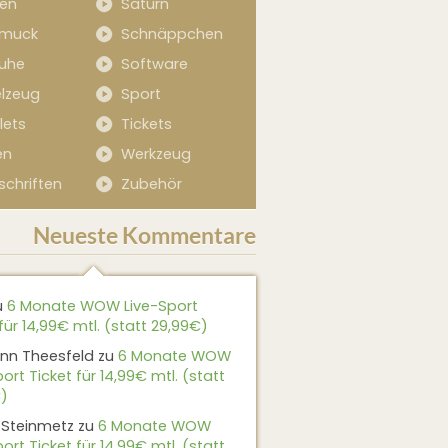
sen
Saturn
muck
Schnäppchen
uhe
Software
elzeug
Sport
lets
Tickets
en
Werkzeug
schriften
Zubehör
Neueste Kommentare
u
6 Monate WOW Live-Sport
für 14,99€ mtl. (statt 29,99€)
nn Theesfeld
zu
6 Monate WOW
ort Ticket für 14,99€ mtl. (statt
)
 Steinmetz
zu
6 Monate WOW
ort Ticket für 14,99€ mtl. (statt