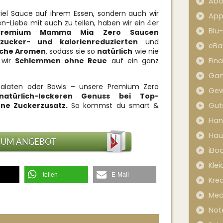
Abo
iel Sauce auf ihrem Essen, sondern auch wir
App
Liebe mit euch zu teilen, haben wir ein 4er
Blu
Premium Mamma Mia Zero Saucen
zucker- und kalorienreduzierten
und
eBa
iche Aromen
, sodass sie so
natürlich
wie nie
 wir
Schlemmen ohne Reue
auf ein ganz
Fin
Ga
, Salaten oder Bowls – unsere Premium Zero
Gew
atürlich-leckeren Genuss bei Top-
ne Zuckerzusatz.
So kommst du smart &
Gut
Han
Hau
ZUM ANGEBOT
iBo
Kle
teilen
E-Mail
Kred
Med
Not