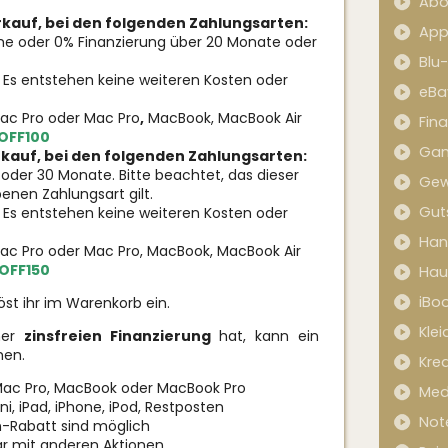
Abo
kauf, bei den folgenden Zahlungsarten:
App
e oder 0% Finanzierung über 20 Monate oder
Blu
ei. Es entstehen keine weiteren Kosten oder
eBa
Mac Pro oder Mac Pro
,
MacBook, MacBook Air
Fin
OFF100
Ga
kauf, bei den folgenden Zahlungsarten:
 oder 30 Monate. Bitte beachtet, das dieser
Gew
enen Zahlungsart gilt.
Gut
ei. Es entstehen keine weiteren Kosten oder
Han
ac Pro oder Mac Pro, MacBook, MacBook Air
OFF150
Hau
iBo
t ihr im Warenkorb ein.
Kle
ner
zinsfreien Finanzierung
hat, kann ein
hen.
Kred
, Mac Pro, MacBook oder MacBook Pro
Med
ini, iPad, iPhone, iPod, Restposten
Not
n-Rabatt sind möglich
bar mit anderen Aktionen