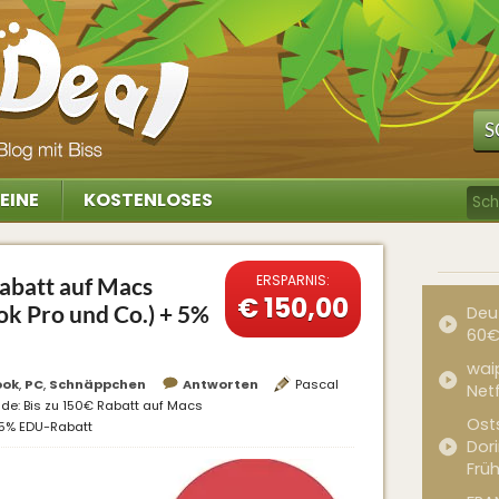
S
EINE
KOSTENLOSES
ERSPARNIS:
abatt auf Macs
€ 150,00
 Pro und Co.) + 5%
Deu
60€
waip
ook
,
PC
,
Schnäppchen
Antworten
Pascal
Net
de: Bis zu 150€ Rabatt auf Macs
Ost
 5% EDU-Rabatt
Dor
Frü