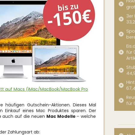
FRA
grat
3er
33,2
Spor
bere
Eis.
für 
Arti
Stub
44,
Hint
67,
batt auf Macs (iMac/MacBook/MacBook Pro
Reu
für 
re häufigen Gutschein-Aktionen. Dieses Mal
en Einkauf eines Mac Produktes sparen. Der
e auch auf die neuen
Mac Modelle
– welche
der Zahlungsart ab: