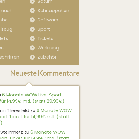
sen
Saturn
muck
Schnäppchen
uhe
Software
elzeug
Sport
lets
Tickets
en
Werkzeug
schriften
Zubehör
Neueste Kommentare
u
6 Monate WOW Live-Sport
für 14,99€ mtl. (statt 29,99€)
nn Theesfeld
zu
6 Monate WOW
ort Ticket für 14,99€ mtl. (statt
)
 Steinmetz
zu
6 Monate WOW
ort Ticket für 14,99€ mtl. (statt