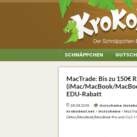
SCHNÄPPCHEN
GUTSCH
MacTrade: Bis zu 150€ R
(iMac/MacBook/MacBook
EDU-Rabatt
28.08.2019
Gutscheine
,
Noteb
Krokodeal.net
>
Gutscheine
>
MacTra
(iMac/MacBook/MacBook Pro und Co.) +