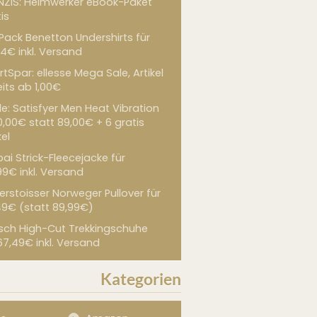
NZIS: Heimwerker eBook-Paket
is
 Pack Benetton Undershirts für
4€ inkl. Versand
tSpar: ellesse Mega Sale, Artikel
its ab 1,00€
de: Satisfyer Men Heat Vibration
0,00€ statt 89,00€ + 6 gratis
kel
ai Strick-Fleecejacke für
99€ inkl. Versand
erstoisser Norweger Pullover für
49€ (statt 89,99€)
sch High-Cut Trekkingschuhe
67,49€ inkl. Versand
Kategorien