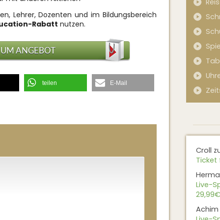
Rei
n, Lehrer, Dozenten und im Bildungsbereich
Sch
ucation-Rabatt
nutzen.
Sch
Spi
ZUM ANGEBOT
Tab
Uhr
teilen
E-Mail
Zeit
Croll
z
Ticket 
Herma
Live-Sp
29,99€
Achim
Live-Sp