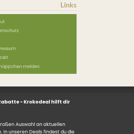
Links
ut
enschutz
ressum
takt
näppchen melden
batte - Krokodeal hilft dir
 großen Auswahl an aktuellen
In unseren Deals findest du die