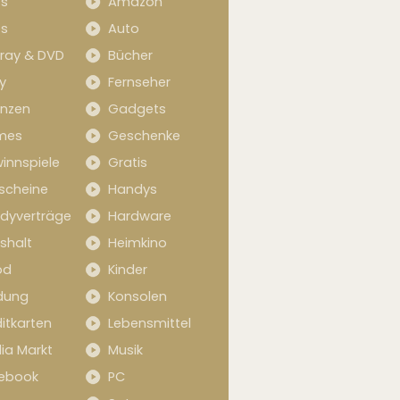
s
Amazon
s
Auto
-ray & DVD
Bücher
y
Fernseher
anzen
Gadgets
mes
Geschenke
innspiele
Gratis
scheine
Handys
dyverträge
Hardware
shalt
Heimkino
od
Kinder
idung
Konsolen
itkarten
Lebensmittel
ia Markt
Musik
ebook
PC