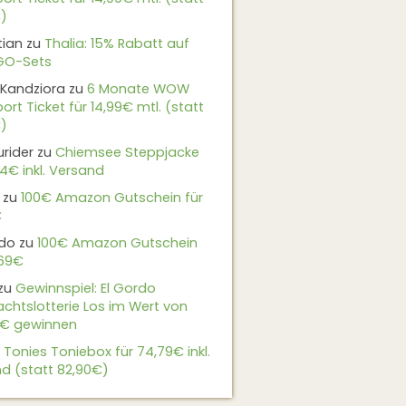
)
tian
zu
Thalia: 15% Rabatt auf
EGO-Sets
Kandziora
zu
6 Monate WOW
ort Ticket für 14,99€ mtl. (statt
)
urider
zu
Chiemsee Steppjacke
24€ inkl. Versand
zu
100€ Amazon Gutschein für
€
do
zu
100€ Amazon Gutschein
,69€
zu
Gewinnspiel: El Gordo
chtslotterie Los im Wert von
9€ gewinnen
u
Tonies Toniebox für 74,79€ inkl.
d (statt 82,90€)