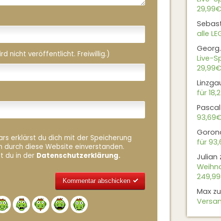
29,99€
Sebas
alle L
Georg.
 nicht veröffentlicht. Freiwillig.)
Live-Sp
29,99€
Linzga
für 18,
Pascal
93,69
Goron
rs erklärst du dich mit der Speicherung
für 93
n durch diese Website einverstanden.
t du in der
Datenschutzerklärung.
Julian
Weihna
249,9
Max
z
Alternative:
Versan