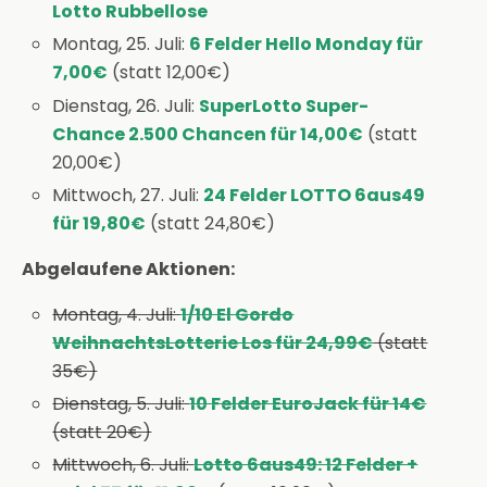
Lotto Rubbellose
Montag, 25. Juli:
6 Felder Hello Monday für
7,00€
(statt 12,00€)
Dienstag, 26. Juli:
SuperLotto Super-
Chance 2.500 Chancen für 14,00€
(statt
20,00€)
Mittwoch, 27. Juli:
24 Felder LOTTO 6aus49
für 19,80€
(statt 24,80€)
Abgelaufene Aktionen:
Montag, 4. Juli:
1/10 El Gordo
WeihnachtsLotterie Los für 24,99€
(statt
35€)
Dienstag, 5. Juli:
10 Felder EuroJack für 14€
(statt 20€)
Mittwoch, 6. Juli:
Lotto 6aus49: 12 Felder +