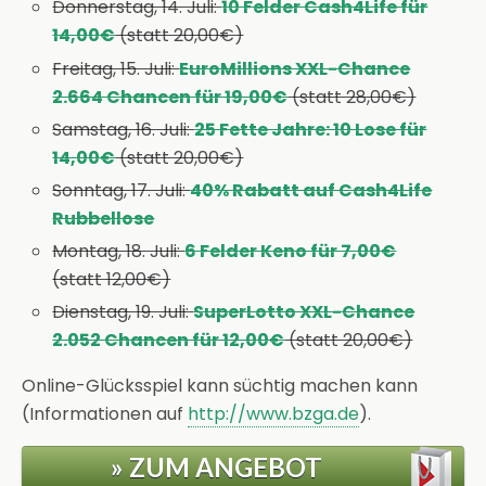
Donnerstag, 14. Juli:
10 Felder Cash4Life für
14,00€
(statt 20,00€)
Freitag, 15. Juli:
EuroMillions XXL-Chance
2.664 Chancen für 19,00€
(statt 28,00€)
Samstag, 16. Juli:
25 Fette Jahre: 10 Lose für
14,00€
(statt 20,00€)
Sonntag, 17. Juli:
40% Rabatt auf Cash4Life
Rubbellose
Montag, 18. Juli:
6 Felder Keno für 7,00€
(statt 12,00€)
Dienstag, 19. Juli:
SuperLotto XXL-Chance
2.052 Chancen für 12,00€
(statt 20,00€)
Online-Glücksspiel kann süchtig machen kann
(Informationen auf
http://www.bzga.de
).
» ZUM ANGEBOT