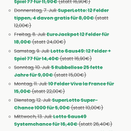
Spiel 77 für 11,90€
(statt 16,90€)
Donnerstag, 7. Juli:
SuperLotto: 12 Felder
tippen, 4 davon gratis für 8,00€
(statt
12,00€)
Freitag, 8. Juli:
EuroJackpot 12 Felder für
18,00€
(statt 24,00€)
Samstag, 9. Juli:
Lotto 6aus49: 12 Felder +
Spiel 77 für 14,40€
(statt 16,90€)
Sonntag, 10. Juli:
5 Rubbellose 25 fette
Jahre für 9,00€
(statt 15,00€)
Montag, 11. Juli:
10 Felder Viva la France für
15,00€
(statt 22,00€)
Dienstag, 12. Juli:
SuperLotto Super-
Chance 1000 für 5,00€
(statt 10,00€)
Mittwoch, 13. Juli:
Lotto 6aus49
Systemchance für 16,40€
(statt 26,40€)